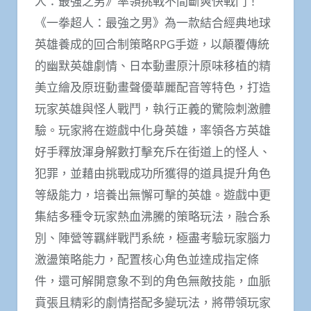
人：最強之男》率領挑戰不間斷爽快戰鬥！
《一拳超人：最強之男》為一款結合經典地球
英雄養成的回合制策略RPG手遊，以顛覆傳統
的幽默英雄劇情、日本動畫原汁原味移植的精
美立繪及原班動畫聲優華麗配音等特色，打造
玩家英雄與怪人戰鬥，執行正義的驚險刺激體
驗。玩家將在遊戲中化身英雄，率領各方英雄
好手釋放渾身解數打擊充斥在街道上的怪人、
犯罪，並藉由挑戰成功所獲得的道具提升角色
等級能力，培養出無懈可擊的英雄。遊戲中更
集結多種令玩家熱血沸騰的策略玩法，融合系
別、陣營等羈絆戰鬥系統，極盡考驗玩家腦力
激盪策略能力，配置核心角色並達成指定條
件，還可解開意象不到的角色無敵技能，血脈
賁張且精彩的劇情搭配多變玩法，將帶領玩家