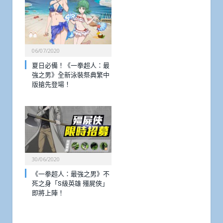
06/07/2020
夏日必備！《一拳超人：最
強之男》全新泳裝祭典繁中
版搶先登場！
30/06/2020
《一拳超人：最強之男》不
死之身「S級英雄 殭屍俠」
即將上陣！