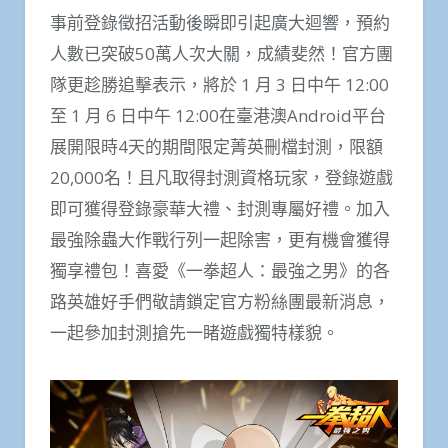
事前登錄徵招活動後瞬即引起廣大迴響，預約
人數已突破50萬人次大關，成績斐然！官方團
隊更趁勝追擊表示，將於 1 月 3 日中午 12:00
至 1 月 6 日中午 12:00在臺港澳Android平台
展開限時4天的期間限定菁英刪檔封測，限額
20,000名！且凡取得封測資格玩家，登錄遊戲
即可獲得登錄豪華大禮、封測專屬好禮。加入
最強除蟲大作戰行列一起除害，更有機會獲得
獨享禮包！喜愛《一拳超人：最強之男》的各
路英雄好手們敬請鎖定官方粉絲團最新消息，
一起參加封測搶先一睹遊戲獨特樣貌。