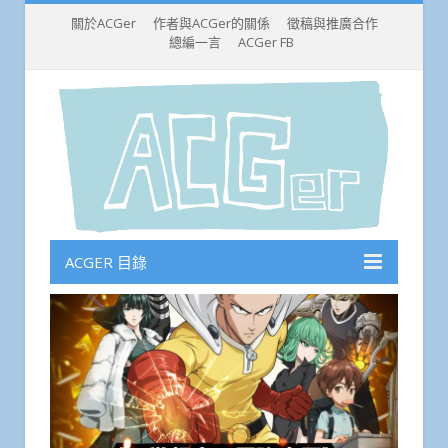
關於ACGer
作者與ACGer的關係
徵稿與推廣合作
總編一言
ACGer FB
ACGER 目錄