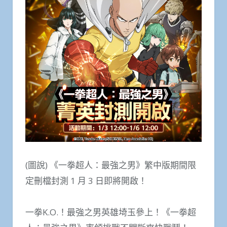
(圖說) 《一拳超人：最強之男》繁中版期間限
定刪檔封測 1 月 3 日即將開啟！
一拳K.O.！最強之男英雄埼玉參上！《一拳超