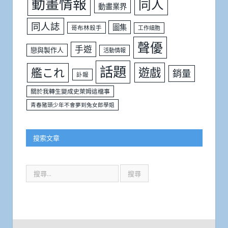
動畫情報
同人
動畫業界
同人誌
圖集
哥布林殺手
工作細胞
聲優
手遊
戀與製作人
活動情報
話題
遊戲
艦これ
銷量
訃報
關於我轉生變成史萊姆這檔事
青春豬頭少年不會夢到兔女郎學姐
搜索文章