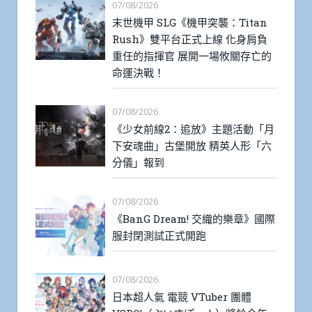
07/08/2026
末世機甲 SLG《機甲突襲：Titan
Rush》雙平台正式上線 化身肩負
重任的指揮官 展開一場攸關存亡的
命運決戰！
07/08/2026
《少女前線2：追放》主題活動「月
下安魂曲」古堡開放 精英人形「六
分儀」報到
07/08/2026
《BanG Dream! 交織的樂章》國際
服封閉測試正式開跑
07/08/2026
日本超人氣 電競 VTuber 團體