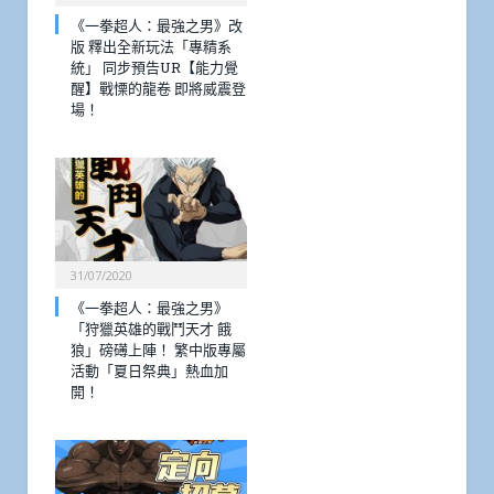
《一拳超人：最強之男》改
版 釋出全新玩法「專精系
統」 同步預告UR【能力覺
醒】戰慄的龍卷 即將威震登
場！
31/07/2020
《一拳超人：最強之男》
「狩獵英雄的戰鬥天才 餓
狼」磅礡上陣！ 繁中版專屬
活動「夏日祭典」熱血加
開！