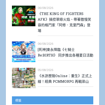
06/08/2026
《THE KING OF FIGHTERS
AFK》操控翠綠火焰、帶著傲慢笑
容的格鬥家「阿修．克里門森」登
場
06/08/2026
[死神]東永降臨《七騎士
Re:BIRTH》 同步推出各種夏日活動
05/08/2026
《水滸歷險Online：重生》正式上
線！經典 PCMMORPG 再戰梁山
標籤