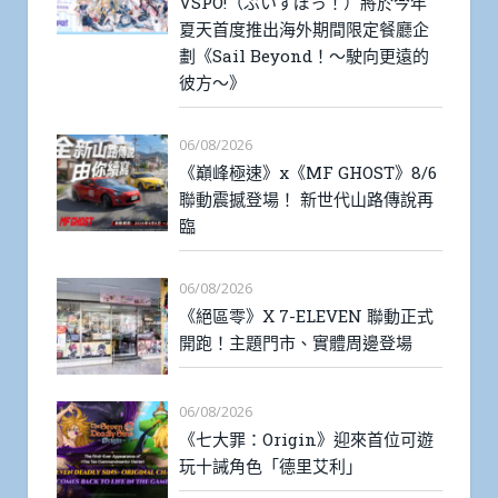
VSPO!（ぶいすぽっ！）將於今年
夏天首度推出海外期間限定餐廳企
劃《Sail Beyond！～駛向更遠的
彼方～》
06/08/2026
《巔峰極速》x《MF GHOST》8/6
聯動震撼登場！ 新世代山路傳說再
臨
06/08/2026
《絕區零》X 7-ELEVEN 聯動正式
開跑！主題門市、實體周邊登場
06/08/2026
《七大罪：Origin》迎來首位可遊
玩十誡角色「德里艾利」