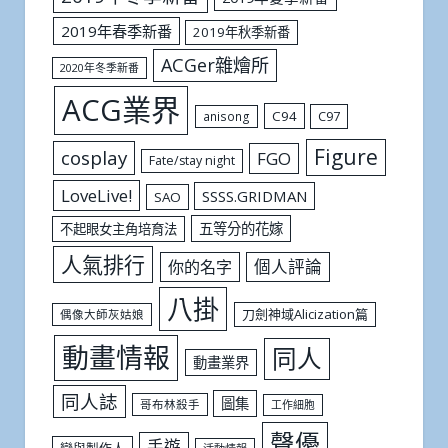
2019年春季新番
2019年秋季新番
ACGer雜燴所
2020年冬季新番
ACG業界
C94
C97
anisong
Figure
cosplay
FGO
Fate/stay night
LoveLive!
SSSS.GRIDMAN
SAO
五等分的花嫁
不起眼女主角培育法
人氣排行
個人評論
你的名字
八掛
刀劍神域Alicization篇
偶像大師灰姑娘
動畫情報
同人
動畫業界
同人誌
圖集
哥布林殺手
工作細胞
聲優
手遊