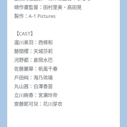
總作畫監督：田村里美、高田晃
製作：A-1 Pictures
【CAST】
瀧川美羽：西條和
藤間櫻：天城莎莉
河野都：倉岡水巴
佐藤麗華：帆風千春
戶田純：海乃琉璃
丸山茜：白澤香苗
立川絢香：宮瀨玲奈
齋藤妮可兒：花川芽衣