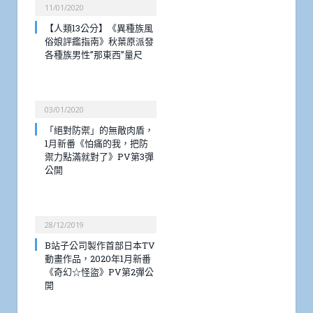
11/01/2020
【人類13公分】《異種族風
俗娘評鑑指南》秋葉原派發
各種族男性”那東西”量尺
03/01/2020
「絕對防禦」的無敵肉盾，
1月新番《怕痛的我，把防
禦力點滿就對了》PV第3彈
公開
28/12/2019
B站子公司製作首部日本TV
動畫作品，2020年1月新番
《奇幻☆怪盜》PV第2彈公
開