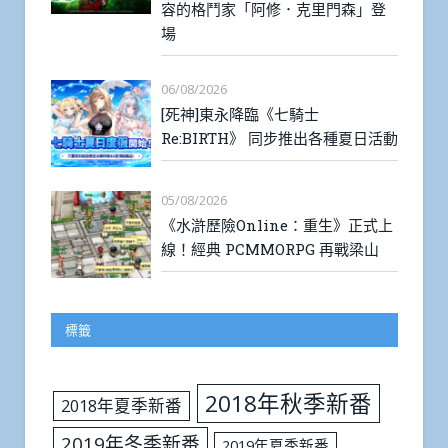
容的格鬥家「阿修．克里門森」登
場
06/08/2026
[死神]東永降臨《七騎士
Re:BIRTH》 同步推出各種夏日活動
05/08/2026
《水滸歷險Online：重生》正式上
線！經典 PCMMORPG 再戰梁山
標籤
2018年秋季新番
2018年夏季新番
2019年冬季新番
2019年夏季新番