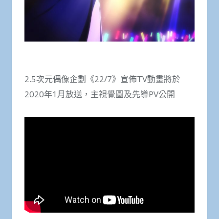
2.5次元偶像企劃《22/7》宣佈TV動畫將於
2020年1月放送，主視覺圖及先導PV公開