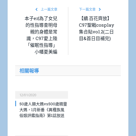
上一篇文章
下一篇文章
本子er|為了女兒
【續.百花齊放】
的性指導查明母
C97聖戰cosplay
親的身體是常
集合貼vol.2(二日
識，C97愛上陸
目&首日目補完)
「催眠性指導」
小幡夏美編
相關報導
12/01/2020
50歲人類大媽vs500歲精靈
大媽，1月新番《異種族風
俗娘評鑑指南》第1話放送