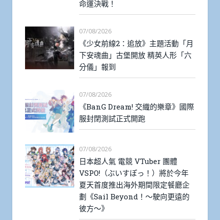
命運決戰！
07/08/2026
《少女前線2：追放》主題活動「月
下安魂曲」古堡開放 精英人形「六
分儀」報到
07/08/2026
《BanG Dream! 交織的樂章》國際
服封閉測試正式開跑
07/08/2026
日本超人氣 電競 VTuber 團體
VSPO!（ぶいすぽっ！）將於今年
夏天首度推出海外期間限定餐廳企
劃《Sail Beyond！～駛向更遠的
彼方～》