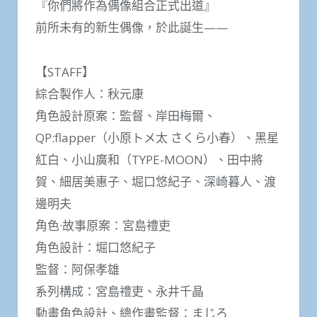
『你們將作為偶像組合正式出道』
前所未有的新生偶像，於此誕生——
【STAFF】
綜合製作人：秋元康
角色設計原案：監督、岸田梅爾、
QP:flapper（小原トメ太 さくら小春）、黑星
紅白、小山廣和（TYPE-MOON）、田中將
賀、細居美惠子、堀口悠紀子、深崎暮人、渡
邊明夫
角色·故事原案：宮島禮吏
角色設計：堀口悠紀子
監督：阿保孝雄
系列構成：宮島禮吏、永井千晶
動畫角色設計、總作畫監督：まじろ