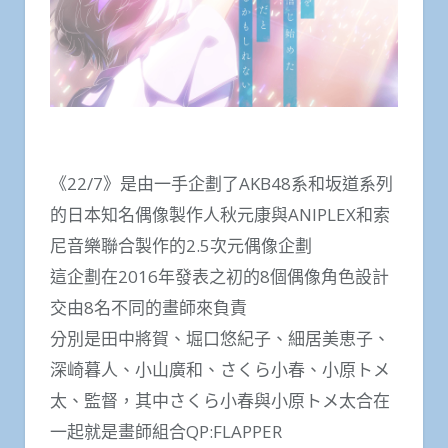
《22/7》是由一手企劃了AKB48系和坂道系列
的日本知名偶像製作人秋元康與ANIPLEX和索
尼音樂聯合製作的2.5次元偶像企劃
這企劃在2016年發表之初的8個偶像角色設計
交由8名不同的畫師來負責
分別是田中將賀、堀口悠紀子、細居美恵子、
深崎暮人、小山廣和、さくら小春、小原トメ
太、監督，其中さくら小春與小原トメ太合在
一起就是畫師組合QP:FLAPPER