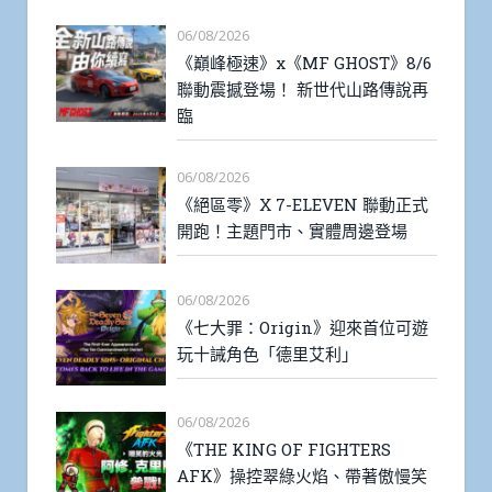
06/08/2026
《巔峰極速》x《MF GHOST》8/6
聯動震撼登場！ 新世代山路傳說再
臨
06/08/2026
《絕區零》X 7-ELEVEN 聯動正式
開跑！主題門市、實體周邊登場
06/08/2026
《七大罪：Origin》迎來首位可遊
玩十誡角色「德里艾利」
06/08/2026
《THE KING OF FIGHTERS
AFK》操控翠綠火焰、帶著傲慢笑