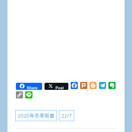
Facebook
Plurk
Blogger
Telegram
Everno
Share
Post
Copy
Line
Link
2020年冬季新番
22/7