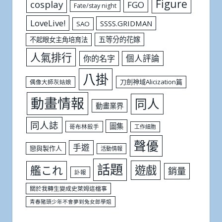
Figure
cosplay
FGO
Fate/stay night
LoveLive!
SSSS.GRIDMAN
SAO
五等分的花嫁
不起眼女主角培育法
人氣排行
個人評論
你的名字
八掛
刀劍神域Alicization篇
偶像大師灰姑娘
動畫情報
同人
動畫業界
同人誌
圖集
哥布林殺手
工作細胞
聲優
手遊
戀與製作人
活動情報
話題
遊戲
艦これ
銷量
訃報
關於我轉生變成史萊姆這檔事
青春豬頭少年不會夢到兔女郎學姐