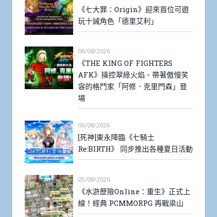
《七大罪：Origin》迎來首位可遊
玩十誡角色「德里艾利」
06/08/2026
《THE KING OF FIGHTERS
AFK》操控翠綠火焰、帶著傲慢笑
容的格鬥家「阿修．克里門森」登
場
06/08/2026
[死神]東永降臨《七騎士
Re:BIRTH》 同步推出各種夏日活動
05/08/2026
《水滸歷險Online：重生》正式上
線！經典 PCMMORPG 再戰梁山