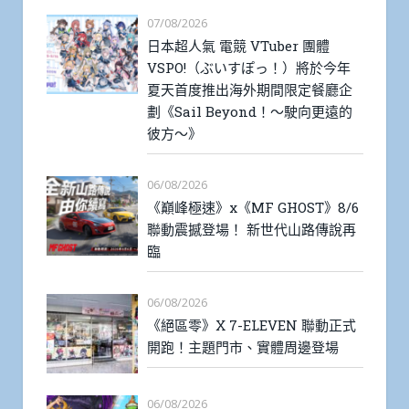
07/08/2026
日本超人氣 電競 VTuber 團體
VSPO!（ぶいすぽっ！）將於今年
夏天首度推出海外期間限定餐廳企
劃《Sail Beyond！～駛向更遠的
彼方～》
06/08/2026
《巔峰極速》x《MF GHOST》8/6
聯動震撼登場！ 新世代山路傳說再
臨
06/08/2026
《絕區零》X 7-ELEVEN 聯動正式
開跑！主題門市、實體周邊登場
06/08/2026