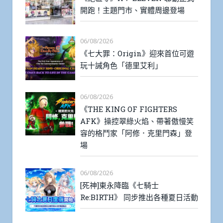
開跑！主題門市、實體周邊登場
06/08/2026
《七大罪：Origin》迎來首位可遊
玩十誡角色「德里艾利」
06/08/2026
《THE KING OF FIGHTERS
AFK》操控翠綠火焰、帶著傲慢笑
容的格鬥家「阿修．克里門森」登
場
06/08/2026
[死神]東永降臨《七騎士
Re:BIRTH》 同步推出各種夏日活動