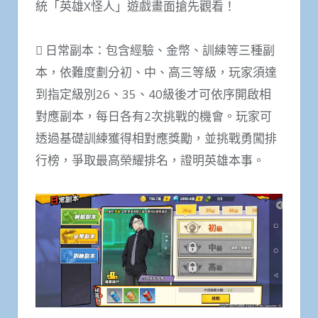
統「英雄X怪人」遊戲畫面搶先觀看！
 日常副本：包含經驗、金幣、訓練等三種副
本，依難度劃分初、中、高三等級，玩家須達
到指定級別26、35、40級後才可依序開啟相
對應副本，每日各有2次挑戰的機會。玩家可
透過基礎訓練獲得相對應獎勵，並挑戰勇闖排
行榜，爭取最高榮耀排名，證明英雄本事。