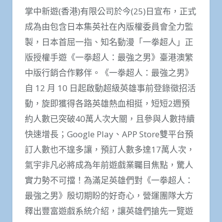
掌中新遊(香港)有限公司於今(25)日宣布，正式
成為由包含日本集英社在內版權委員會全力監
製，日本首屈一指、知名動漫「一拳超人」正
版授權手遊《一拳超人：最強之男》臺港澳繁
中版行銷合作夥伴。《一拳超人：最強之男》
自 12 月 10 日起啟動超級英雄事前登錄徵招活
動，旋即獲得各路英雄熱血相挺，短短2週預
約人數已突破40萬人次大關，且參與人數持續
快速增長；Google Play、APP Store雙平台預
訂人數也不遑多讓，預訂人數多達17萬人次，
氣宇非凡必將成為年前遊戲業矚目焦點，驚人
實力勢不可擋！為滿足英雄們對《一拳超人：
最強之男》殷切期盼的好奇心，營運團隊大方
釋出豐富遊戲系統介紹，讓英雄們搶先一覽遊