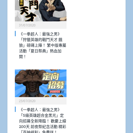
31/07/2020
《一拳超人：最強之男》
「狩獵英雄的戰鬥天才 餓
狼」磅礡上陣！ 繁中版專屬
活動「夏日祭典」熱血加
開！
23/07/2020
《一拳超人：最強之男》
「S級英雄超合金黑光」定
向招募全新降臨！ 歡慶上線
200天 前夜祭紀念活動 精彩
「百抽福利」免費送！