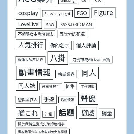
C94
C97
anisong
Figure
cosplay
FGO
Fate/stay night
LoveLive!
SSSS.GRIDMAN
SAO
五等分的花嫁
不起眼女主角培育法
人氣排行
個人評論
你的名字
八掛
刀劍神域Alicization篇
偶像大師灰姑娘
動畫情報
同人
動畫業界
同人誌
圖集
哥布林殺手
工作細胞
聲優
手遊
戀與製作人
活動情報
話題
遊戲
艦これ
銷量
訃報
關於我轉生變成史萊姆這檔事
青春豬頭少年不會夢到兔女郎學姐