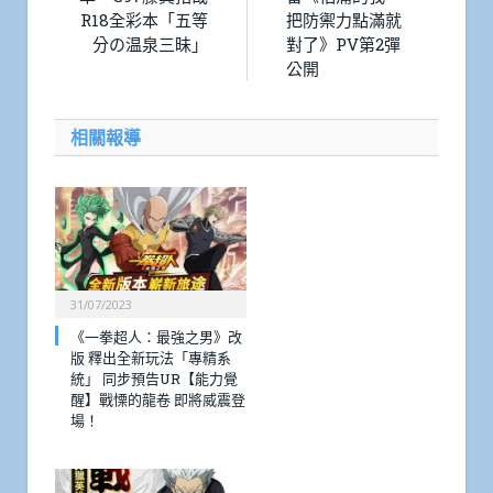
R18全彩本「五等
把防禦力點滿就
分の温泉三昧」
對了》PV第2彈
公開
相關報導
31/07/2023
《一拳超人：最強之男》改
版 釋出全新玩法「專精系
統」 同步預告UR【能力覺
醒】戰慄的龍卷 即將威震登
場！