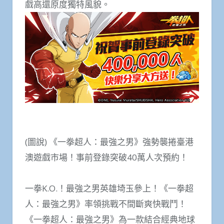
戲高還原度獨特風貌。
(圖說) 《一拳超人：最強之男》強勢襲捲臺港
澳遊戲市場！事前登錄突破40萬人次預約！
一拳K.O.！最強之男英雄埼玉參上！《一拳超
人：最強之男》率領挑戰不間斷爽快戰鬥！
《一拳超人：最強之男》為一款結合經典地球