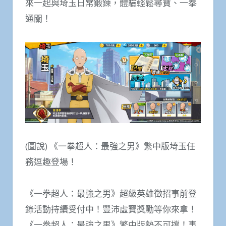
來一起與埼玉日常鍛鍊，體驗輕鬆尋寶、一拳
通關！
(圖說) 《一拳超人：最強之男》繁中版埼玉任
務逗趣登場！
《一拳超人：最強之男》超級英雄徵招事前登
錄活動持續受付中！豐沛虛寶獎勵等你來拿！
《一拳超人：最強之男》繁中版勢不可擋！事