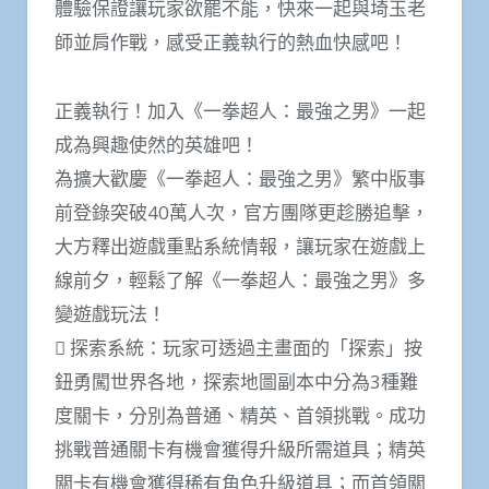
體驗保證讓玩家欲罷不能，快來一起與埼玉老
師並肩作戰，感受正義執行的熱血快感吧！
正義執行！加入《一拳超人：最強之男》一起
成為興趣使然的英雄吧！
為擴大歡慶《一拳超人：最強之男》繁中版事
前登錄突破40萬人次，官方團隊更趁勝追擊，
大方釋出遊戲重點系統情報，讓玩家在遊戲上
線前夕，輕鬆了解《一拳超人：最強之男》多
變遊戲玩法！
 探索系統：玩家可透過主畫面的「探索」按
鈕勇闖世界各地，探索地圖副本中分為3種難
度關卡，分別為普通、精英、首領挑戰。成功
挑戰普通關卡有機會獲得升級所需道具；精英
關卡有機會獲得稀有角色升級道具；而首領關