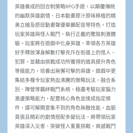
英雄養成的回合制策略RPG手遊，以顛覆傳統
的幽默英雄劇情、日本動畫原汁原味移植的精
美立繪及原班動畫聲優華麗配音等特色，打造
玩家英雄與怪人戰鬥，執行正義的驚險刺激體
驗。玩家將在遊戲中化身英雄，率領各方英雄
好手釋放渾身解數打擊充斥在街道上的怪人、
犯罪，並藉由挑戰成功所獲得的道具提升角色
等級能力，培養出無懈可擊的英雄。遊戲中更
集結多種令玩家熱血沸騰的策略玩法，融合系
別、陣營等羈絆戰鬥系統，極盡考驗玩家腦力
激盪策略能力，配置核心角色並達成指定條
件，還可解開意象不到的角色無敵技能，血脈
賁張且精彩的劇情搭配多變玩法，將帶領玩家
英雄深入災害、突破怪人重重挑戰，爽感戰鬥