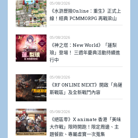
05/08/2026
《水滸歷險Online：重生》正式上
線！經典 PCMMORPG 再戰梁山
05/08/2026
《神之塔：New World》「蓮梨
琅」登場！ 三週年慶典活動持續進
行中
05/08/2026
《RF ONLINE NEXT》開啟「烏薩
斯戰區」及全新戰鬥內容
05/08/2026
《絕區零》X animate 香港「美味
大作戰」限時開跑！限定周邊、主
題餐飲、專屬虛寶一次蒐集