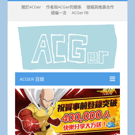
關於ACGer
作者與ACGer的關係
徵稿與推廣合作
總編一言
ACGer FB
ACGER 目錄