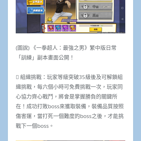
(圖說) 《一拳超人：最強之男》繁中版日常
「訓練」副本畫面公開！
 組織挑戰：玩家等級突破35級後及可解鎖組
織挑戰，每六個小時可免費挑戰一次，玩家同
心協力齊心戰鬥，將會是掌握勝負的關鍵所
在！成功打敗boss來獲取裝備，裝備品質按照
傷害運，當打死一個難度的boss之後，才能挑
戰下一個boss。