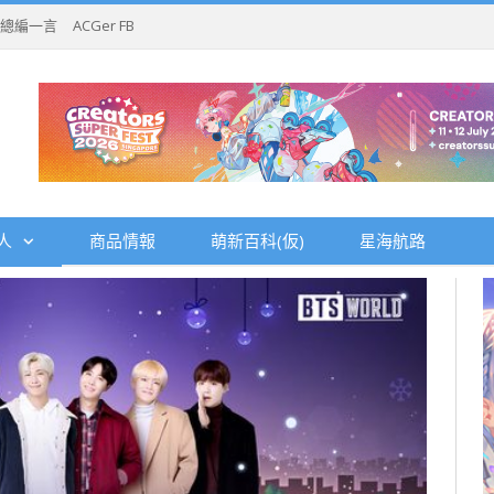
總編一言
ACGer FB
人
商品情報
萌新百科(仮)
星海航路