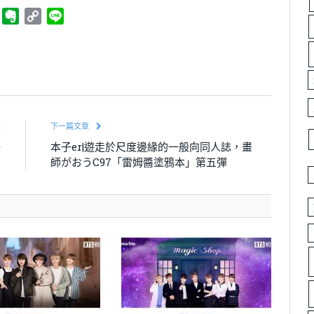
ger
Telegram
Evernote
Copy
Line
Link
章
下一篇文章
場
本子er|遊走於尺度邊緣的一般向同人誌，畫
開
師がおうC97「雷姆醬塗鴉本」第五彈