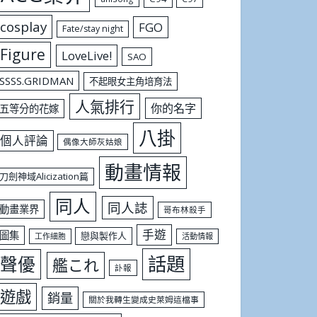
cosplay
FGO
Fate/stay night
Figure
LoveLive!
SAO
SSSS.GRIDMAN
不起眼女主角培育法
人氣排行
你的名字
五等分的花嫁
八掛
個人評論
偶像大師灰姑娘
動畫情報
刀劍神域Alicization篇
同人
同人誌
動畫業界
哥布林殺手
手遊
圖集
戀與製作人
工作細胞
活動情報
話題
聲優
艦これ
訃報
遊戲
銷量
關於我轉生變成史萊姆這檔事