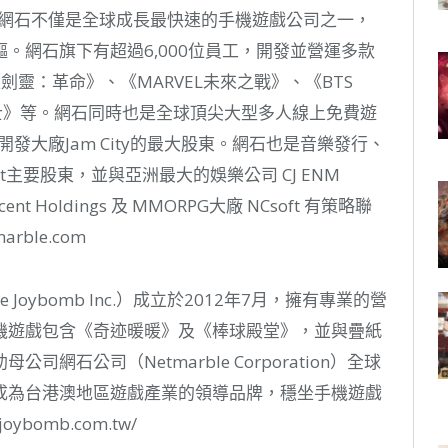
，網石不僅是全球成長最快速的手機遊戲公司之一，
。網石旗下有超過6,000位員工，開發並營運多款
靈：革命》、《MARVEL未來之戰》、《BTS
騎士》等。網石同時也是全球頂尖大型多人線上免費遊
發大廠Jam City的最大股東。網石也是音樂發行、
nment主要股東，並與亞洲最大的娛樂公司 CJ ENM
nt Holdings 及 MMORPG大廠 NCsoft 有策略聯
rble.com
Joybomb Inc.）成立於2012年7月，擁有專業的營
機遊戲包含《奇迹暖暖》及《棒球殿堂》，並與疊紙
石公司（Netmarble Corporation）全球
成為台港澳地區遊戲產業的領導品牌，穩坐手機遊戲
bomb.com.tw/