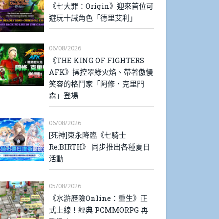
《七大罪：Origin》迎來首位可
遊玩十誡角色「德里艾利」
06/08/2026
《THE KING OF FIGHTERS
AFK》操控翠綠火焰、帶著傲慢
笑容的格鬥家「阿修．克里門
森」登場
06/08/2026
[死神]東永降臨《七騎士
Re:BIRTH》 同步推出各種夏日
活動
05/08/2026
《水滸歷險Online：重生》正
式上線！經典 PCMMORPG 再