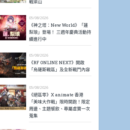
戰梁山
05/08/2026
《神之塔：New World》「蓮
梨琅」登場！ 三週年慶典活動持
續進行中
05/08/2026
《RF ONLINE NEXT》開啟
「烏薩斯戰區」及全新戰鬥內容
05/08/2026
《絕區零》X animate 香港
「美味大作戰」限時開跑！限定
周邊、主題餐飲、專屬虛寶一次
蒐集