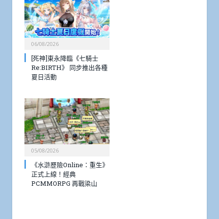
06/08/2026
[死神]東永降臨《七騎士
Re:BIRTH》 同步推出各種
夏日活動
05/08/2026
《水滸歷險Online：重生》
正式上線！經典
PCMMORPG 再戰梁山