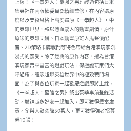
上線！《一拳超人：最強之男》經過包括日本
集英社在內版權委員會精細監修，在內容還原
度以及美術風格上高度還原《一拳超人》，中
的英雄世界，將以熱血感人的動畫劇情、原汁
原味的英雄立繪、日本動畫原班人馬聲優配
音、2D策略卡牌戰鬥等特色帶給台港澳玩家沉
浸式的感受。除了經典的原作內容，還為台港
澳玩家帶來豐富的遊戲玩法，保證讓玩家們大
呼過癮，體驗超燃英雄世界中的極致戰鬥場
面！為了與各位玩家一起歡慶遊戲即將上線，
《一拳超人：最強之男》祭出豪華事前登錄活
動，邀請越多好友一起加入，即可獲得豐富虛
寶，參與人數突破50萬人，更可獲得強者招募
券10張！