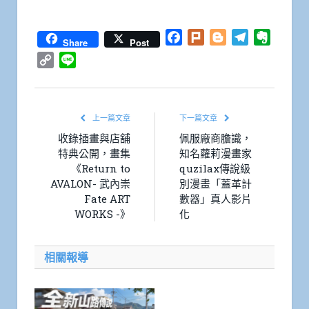
Facebook
Twitter
WhatsApp
Line
Plurk
Email
Share
Facebook
Plurk
Blogger
Telegram
Everno
Share
Post
Copy
Line
Link
上一篇文章
下一篇文章
收錄插畫與店舖
佩服廠商膽識，
特典公開，畫集
知名蘿莉漫畫家
《Return to
quzilax傳說級
AVALON- 武內崇
別漫畫「蓋革計
Fate ART
數器」真人影片
WORKS -》
化
相關報導