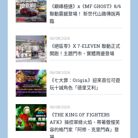
《巔峰極速》x《MF GHOST》8/6
聯動震撼登場！ 新世代山路傳說再
臨
06/08/2026
《絕區零》X 7-ELEVEN 聯動正式
開跑！主題門市、實體周邊登場
06/08/2026
《七大罪：Origin》迎來首位可遊
玩十誡角色「德里艾利」
06/08/2026
《THE KING OF FIGHTERS
AFK》操控翠綠火焰、帶著傲慢笑
容的格鬥家「阿修．克里門森」登
場