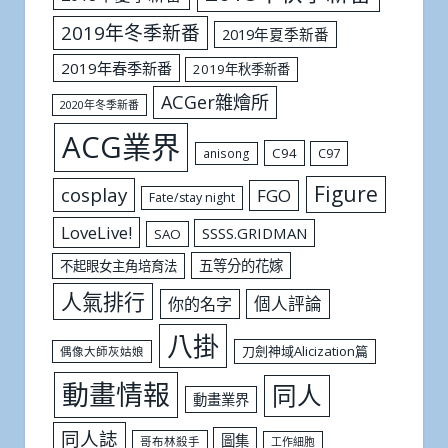
2019年冬季新番
2019年夏季新番
2019年春季新番
2019年秋季新番
ACGer雜燴所
2020年冬季新番
ACG業界
C94
C97
anisong
Figure
cosplay
FGO
Fate/stay night
LoveLive!
SSSS.GRIDMAN
SAO
五等分的花嫁
不起眼女主角培育法
人氣排行
個人評論
你的名字
八掛
刀劍神域Alicization篇
偶像大師灰姑娘
動畫情報
同人
動畫業界
同人誌
圖集
哥布林殺手
工作細胞