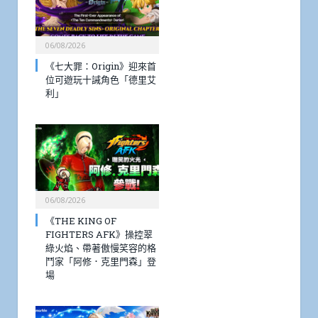
06/08/2026
《七大罪：Origin》迎來首
位可遊玩十誡角色「德里艾
利」
06/08/2026
《THE KING OF
FIGHTERS AFK》操控翠
綠火焰、帶著傲慢笑容的格
鬥家「阿修．克里門森」登
場