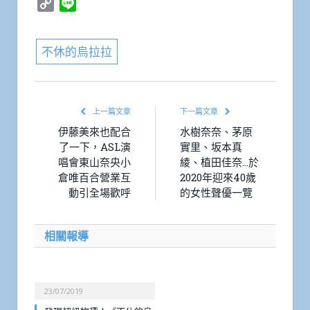
Copy
Line
Link
不休的烏拉拉
上一篇文章
下一篇文章
伊藤美來也配合
水樹奈奈、茅原
了一下，ASL演
實里、坂本真
唱會東山奈央小
綾、植田佳奈…於
倉唯百合營業互
2020年迎來40歲
動引全場歡呼
的女性聲優一覽
相關報導
23/07/2019