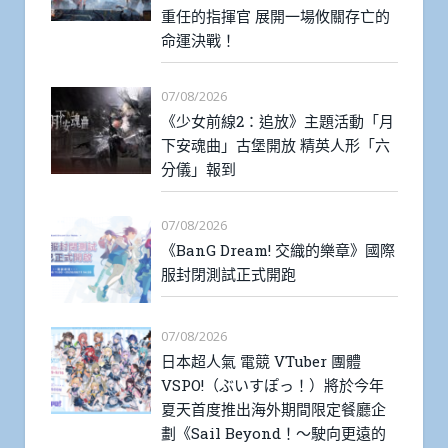
重任的指揮官 展開一場攸關存亡的
命運決戰！
07/08/2026
《少女前線2：追放》主題活動「月
下安魂曲」古堡開放 精英人形「六
分儀」報到
07/08/2026
《BanG Dream! 交織的樂章》國際
服封閉測試正式開跑
07/08/2026
日本超人氣 電競 VTuber 團體
VSPO!（ぶいすぽっ！）將於今年
夏天首度推出海外期間限定餐廳企
劃《Sail Beyond！～駛向更遠的