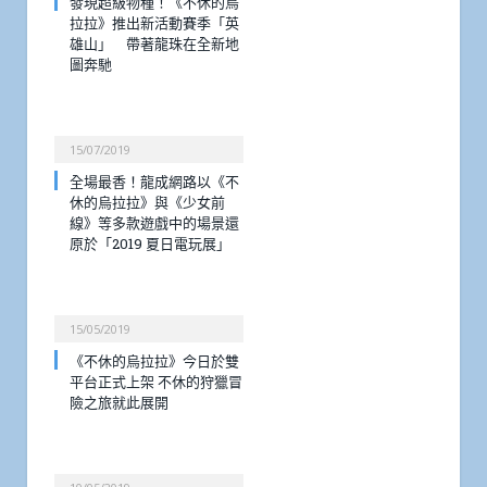
發現超級物種！《不休的烏
拉拉》推出新活動賽季「英
雄山」 帶著龍珠在全新地
圖奔馳
15/07/2019
全場最香！龍成網路以《不
休的烏拉拉》與《少女前
線》等多款遊戲中的場景還
原於「2019 夏日電玩展」
15/05/2019
《不休的烏拉拉》今日於雙
平台正式上架 不休的狩獵冒
險之旅就此展開