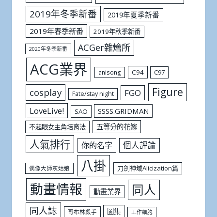
2019年冬季新番
2019年夏季新番
2019年春季新番
2019年秋季新番
ACGer雜燴所
2020年冬季新番
ACG業界
C94
C97
anisong
Figure
cosplay
FGO
Fate/stay night
LoveLive!
SSSS.GRIDMAN
SAO
五等分的花嫁
不起眼女主角培育法
人氣排行
個人評論
你的名字
八掛
刀劍神域Alicization篇
偶像大師灰姑娘
動畫情報
同人
動畫業界
同人誌
圖集
哥布林殺手
工作細胞