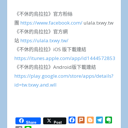
《不休的烏拉拉》官方粉絲
團
https://www.facebook.com/
ulala.txwy.tw
《不休的烏拉拉》官方網
站
https://ulala.txwy.tw/
《不休的烏拉拉》iOS 版下載連結
https://itunes.apple.com/app/id1444572853
《不休的烏拉拉》Android版下載連結
https://play.google.com/store/apps/details?
id=tw.txwy.and.wll
Facebook
Twitter
WhatsApp
Line
Plurk
Email
Share
Facebook
Plurk
Blogger
Telegram
Everno
Share
Post