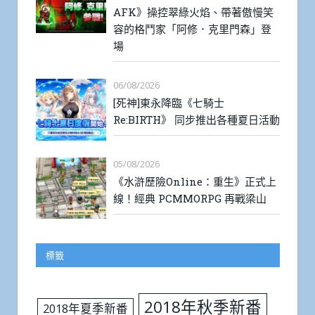
AFK》操控翠綠火焰、帶著傲慢笑
容的格鬥家「阿修．克里門森」登
場
06/08/2026
[死神]東永降臨《七騎士
Re:BIRTH》 同步推出各種夏日活動
05/08/2026
《水滸歷險Online：重生》正式上
線！經典 PCMMORPG 再戰梁山
標籤
2018年秋季新番
2018年夏季新番