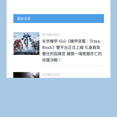
最新文章
07/08/2026
末世機甲 SLG《機甲突襲：Titan
Rush》雙平台正式上線 化身肩負
重任的指揮官 展開一場攸關存亡的
命運決戰！
07/08/2026
《少女前線2：追放》主題活動「月
下安魂曲」古堡開放 精英人形「六
分儀」報到
07/08/2026
《BanG Dream! 交織的樂章》國際