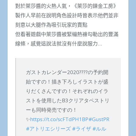
對於萊莎醬的火熱人氣，《萊莎的鍊金工房》
製作人早前在說明角色設計時曾表示他們並非
刻意以大腿作為吸引玩家的賣點
但看著遊戲中萊莎醬被緊繃熱褲勾勒出的豐滿
線條，感覺這說法就沒有什麼說服力…
ガストカレンダー2020????の予約開
始ですの！描き下ろしイラストが盛
りだくさんですの！それぞれのイラ
ストを使用したB3クリアタペストリ
ーも同時発売ですの！
✨
https://t.co/scFTdPH1BP
#GustPR
#アトリエシリーズ
#ライザ
#ルル