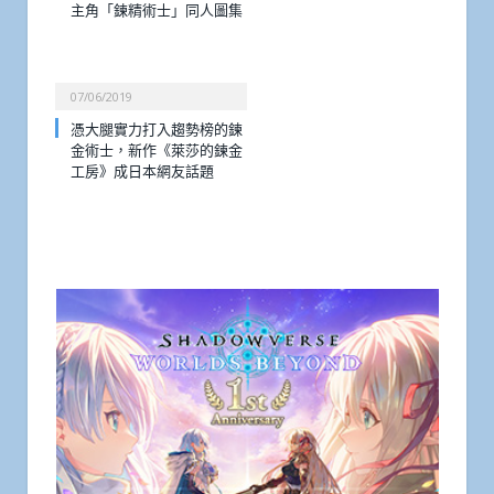
主角「鍊精術士」同人圖集
07/06/2019
憑大腿實力打入趨勢榜的鍊
金術士，新作《萊莎的鍊金
工房》成日本網友話題