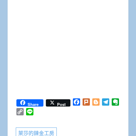
Facebook
Plurk
Blogger
Telegram
Everno
Share
Post
Copy
Line
Link
萊莎的鍊金工房