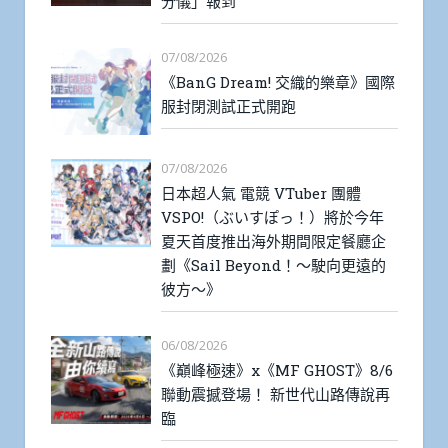
分儀」報到
07/08/2026
《BanG Dream! 交織的樂章》國際
服封閉測試正式開跑
07/08/2026
日本超人氣 電競 VTuber 團體
VSPO!（ぶいすぽっ！）將於今年
夏天首度推出海外期間限定餐廳企
劃《Sail Beyond！～駛向更遠的
彼方～》
06/08/2026
《巔峰極速》x《MF GHOST》8/6
聯動震撼登場！ 新世代山路傳說再
臨