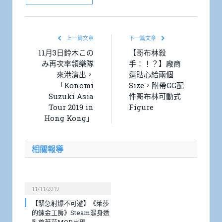
上一篇文章
下一篇文章
11月3日鈴木この
【哥布林殺
み再次率領樂隊
手：！？】廠商
來港演出，
還貼心給兩個
「Konomi
Size，附帶GG配
Suzuki Asia
件哥布林可動式
Tour 2019 in
Figure
Hong Kong」
相關報導
11/11/2019
【緊急射爆不可避】《萊莎
的鍊金工房》Steam濕身透
乳首萊莎MOD出現