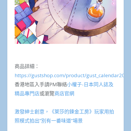
商品詳細：
https://gustshop.com/product/gust_calendar2020
香港地區入手請PM聯絡
小權子-日本同人誌及
精品專門店
或瀏覽
商店官網
激發紳士創意，《萊莎的鍊金工房》玩家用拍
照模式拍出”別有一番味道”場景