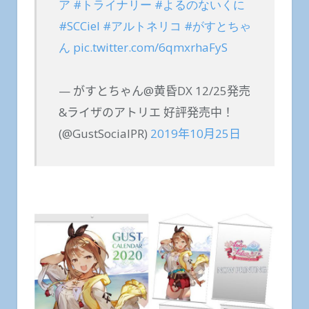
ア
#トライナリー
#よるのないくに
#SCCiel
#アルトネリコ
#がすとちゃ
ん
pic.twitter.com/6qmxrhaFyS
— がすとちゃん@黄昏DX 12/25発売
&ライザのアトリエ 好評発売中！
(@GustSocialPR)
2019年10月25日