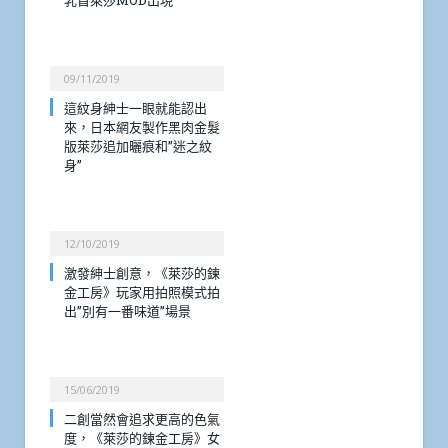
09/11/2019
這紋身紳士一眼就能認出
來，日本網友製作黑肉金髮
版萊莎追加曬痕和”迷之紋
身”
12/10/2019
激發紳士創意，《萊莎的鍊
金工房》玩家用拍照模式拍
出”別有一番味道”場景
15/06/2019
二創當然會追求更高的色氣
度，《萊莎的鍊金工房》女