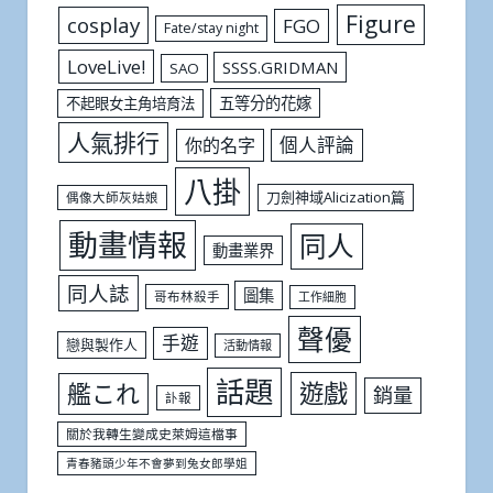
Figure
cosplay
FGO
Fate/stay night
LoveLive!
SSSS.GRIDMAN
SAO
五等分的花嫁
不起眼女主角培育法
人氣排行
個人評論
你的名字
八掛
刀劍神域Alicization篇
偶像大師灰姑娘
動畫情報
同人
動畫業界
同人誌
圖集
哥布林殺手
工作細胞
聲優
手遊
戀與製作人
活動情報
話題
遊戲
艦これ
銷量
訃報
關於我轉生變成史萊姆這檔事
青春豬頭少年不會夢到兔女郎學姐