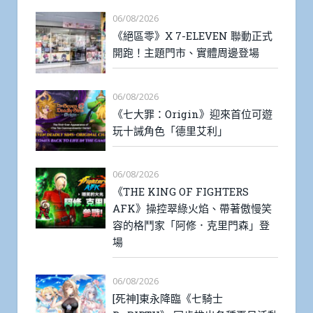
06/08/2026
《絕區零》X 7-ELEVEN 聯動正式
開跑！主題門市、實體周邊登場
06/08/2026
《七大罪：Origin》迎來首位可遊
玩十誡角色「德里艾利」
06/08/2026
《THE KING OF FIGHTERS
AFK》操控翠綠火焰、帶著傲慢笑
容的格鬥家「阿修．克里門森」登
場
06/08/2026
[死神]東永降臨《七騎士