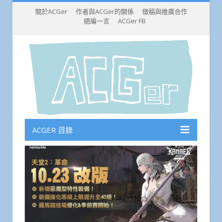
關於ACGer
作者與ACGer的關係
徵稿與推廣合作
總編一言
ACGer FB
ACGER 目錄