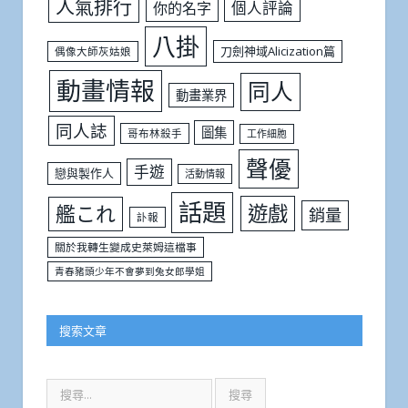
人氣排行
個人評論
你的名字
八掛
刀劍神域Alicization篇
偶像大師灰姑娘
動畫情報
同人
動畫業界
同人誌
圖集
哥布林殺手
工作細胞
聲優
手遊
戀與製作人
活動情報
話題
遊戲
艦これ
銷量
訃報
關於我轉生變成史萊姆這檔事
青春豬頭少年不會夢到兔女郎學姐
搜索文章