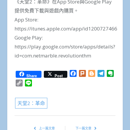
《天堂2：革命》在App Store與Google Play
提供免費下載與遊戲內購買。
App Store:
https://itunes.apple.com/app/id1200727466
Google Play:
https://play.google.com/store/apps/details?
id=com.netmarble.revolutionthm
Facebook
Plurk
Blogger
Telegram
Everno
Share
Post
Copy
Line
Link
天堂2：革命
上一篇文章
下一篇文章