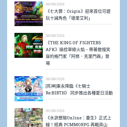
06/08/2026
《七大罪：Origin》迎來首位可遊
玩十誡角色「德里艾利」
06/08/2026
《THE KING OF FIGHTERS
AFK》操控翠綠火焰、帶著傲慢笑
容的格鬥家「阿修．克里門森」登
場
06/08/2026
[死神]東永降臨《七騎士
Re:BIRTH》 同步推出各種夏日活動
05/08/2026
《水滸歷險Online：重生》正式上
線！經典 PCMMORPG 再戰梁山