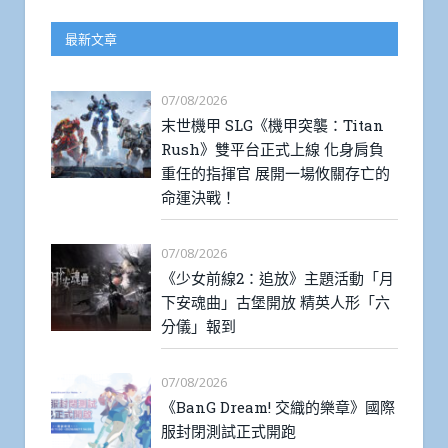
最新文章
07/08/2026
末世機甲 SLG《機甲突襲：Titan
Rush》雙平台正式上線 化身肩負
重任的指揮官 展開一場攸關存亡的
命運決戰！
07/08/2026
《少女前線2：追放》主題活動「月
下安魂曲」古堡開放 精英人形「六
分儀」報到
07/08/2026
《BanG Dream! 交織的樂章》國際
服封閉測試正式開跑