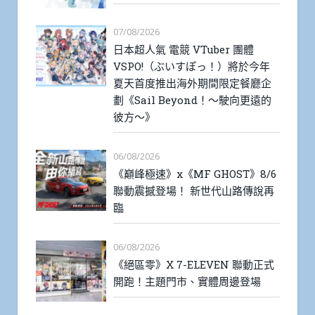
07/08/2026
日本超人氣 電競 VTuber 團體
VSPO!（ぶいすぽっ！）將於今年
夏天首度推出海外期間限定餐廳企
劃《Sail Beyond！～駛向更遠的
彼方～》
06/08/2026
《巔峰極速》x《MF GHOST》8/6
聯動震撼登場！ 新世代山路傳說再
臨
06/08/2026
《絕區零》X 7-ELEVEN 聯動正式
開跑！主題門市、實體周邊登場