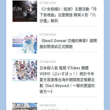
07/08/2026
《少女前線2：追放》主題活動「月
下安魂曲」古堡開放 精英人形「六
分儀」報到
07/08/2026
《BanG Dream! 交織的樂章》國際
服封閉測試正式開跑
07/08/2026
日本超人氣 電競 VTuber 團體
VSPO!（ぶいすぽっ！）將於今年
夏天首度推出海外期間限定餐廳企
劃《Sail Beyond！～駛向更遠的
彼方～》
06/08/2026