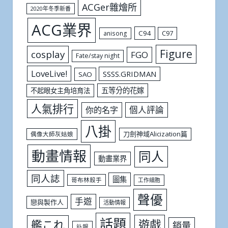
ACGer雜燴所
2020年冬季新番
ACG業界
C94
C97
anisong
Figure
cosplay
FGO
Fate/stay night
LoveLive!
SSSS.GRIDMAN
SAO
五等分的花嫁
不起眼女主角培育法
人氣排行
個人評論
你的名字
八掛
刀劍神域Alicization篇
偶像大師灰姑娘
動畫情報
同人
動畫業界
同人誌
圖集
哥布林殺手
工作細胞
聲優
手遊
戀與製作人
活動情報
話題
遊戲
艦これ
銷量
訃報