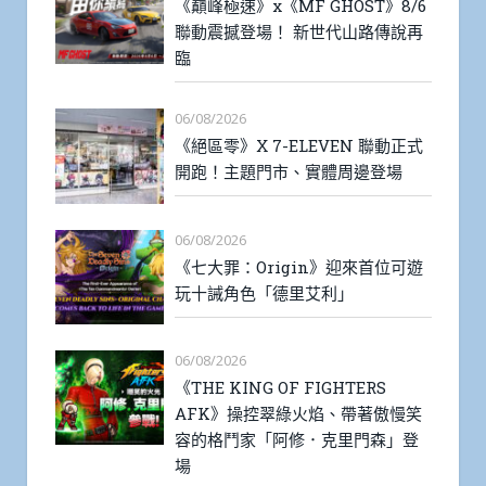
《巔峰極速》x《MF GHOST》8/6
聯動震撼登場！ 新世代山路傳說再
臨
06/08/2026
《絕區零》X 7-ELEVEN 聯動正式
開跑！主題門市、實體周邊登場
06/08/2026
《七大罪：Origin》迎來首位可遊
玩十誡角色「德里艾利」
06/08/2026
《THE KING OF FIGHTERS
AFK》操控翠綠火焰、帶著傲慢笑
容的格鬥家「阿修．克里門森」登
場