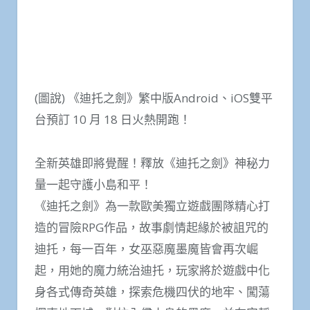
(圖說) 《迪托之劍》繁中版Android、iOS雙平
台預訂 10 月 18 日火熱開跑！
全新英雄即將覺醒！釋放《迪托之劍》神秘力
量一起守護小島和平！
《迪托之劍》為一款歐美獨立遊戲團隊精心打
造的冒險RPG作品，故事劇情起緣於被詛咒的
迪托，每一百年，女巫惡魔墨魔皆會再次崛
起，用她的魔力統治迪托，玩家將於遊戲中化
身各式傳奇英雄，探索危機四伏的地牢、闖蕩