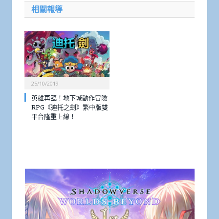
相關報導
25/10/2019
英雄再臨！地下城動作冒險
RPG《迪托之劍》繁中版雙
平台隆重上線！