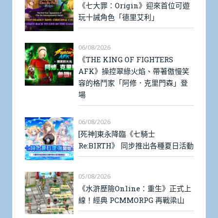
《七大罪：Origin》迎來首位可遊
玩十誡角色「德里艾利」
06/08/2026
《THE KING OF FIGHTERS
AFK》操控翠綠火焰、帶著傲慢笑
容的格鬥家「阿修．克里門森」登
場
06/08/2026
[死神]東永降臨《七騎士
Re:BIRTH》 同步推出各種夏日活動
05/08/2026
《水滸歷險Online：重生》正式上
線！經典 PCMMORPG 再戰梁山