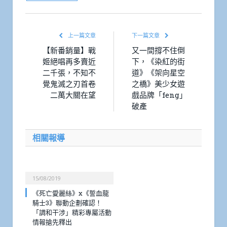
上一篇文章
下一篇文章
【新番銷量】戰
又一間撐不住倒
姬絕唱再多賣近
下，《染紅的街
二千張，不知不
道》《架向星空
覺鬼滅之刃首卷
之橋》美少女遊
二萬大關在望
戲品牌「feng」
破產
相關報導
15/08/2019
《死亡愛麗絲》x《誓血龍
騎士3》聯動企劃確認！
「調和干涉」精彩專屬活動
情報搶先釋出