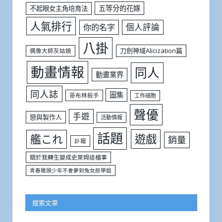
五等分的花嫁
不起眼女主角培育法
人氣排行
個人評論
你的名字
八掛
刀劍神域Alicization篇
偶像大師灰姑娘
動畫情報
同人
動畫業界
同人誌
圖集
哥布林殺手
工作細胞
聲優
手遊
戀與製作人
活動情報
話題
遊戲
艦これ
銷量
訃報
關於我轉生變成史萊姆這檔事
青春豬頭少年不會夢到兔女郎學姐
搜索文章