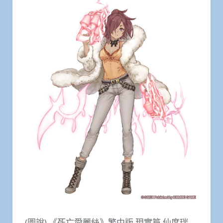
(圖說) 《死亡愛麗絲》繁中版 現實篇 仙度瑞