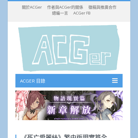
關於ACGer
作者與ACGer的關係
徵稿與推廣合作
總編一言
ACGer FB
ACGER 目錄
《死亡愛麗絲》繁中版現實篇全