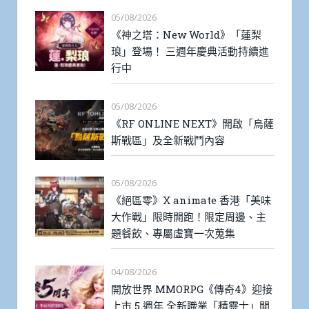
05/08/2026
《神之塔：New World》「蓮梨
琅」登場！ 三週年慶典活動持續進
行中
05/08/2026
《RF ONLINE NEXT》開啟「烏薩
斯戰區」及全新戰鬥內容
05/08/2026
《絕區零》X animate 香港「美味
大作戰」限時開跑！限定周邊、主
題餐飲、專屬虛寶一次蒐集
04/08/2026
開放世界 MMORPG《傳奇4》迎接
上市 5 週年 全新職業「精靈士」開