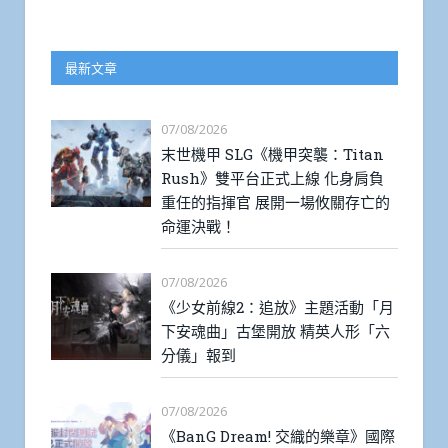
最新文章
07/08/2026
末世機甲 SLG《機甲突襲：Titan
Rush》雙平台正式上線 化身肩負
重任的指揮官 展開一場攸關存亡的
命運決戰！
07/08/2026
《少女前線2：追放》主題活動「月
下安魂曲」古堡開放 精英人形「六
分儀」報到
07/08/2026
《BanG Dream! 交織的樂章》國際