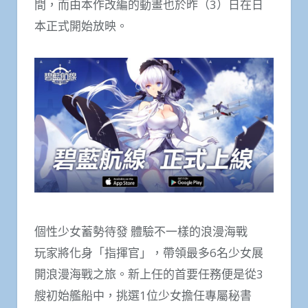
間，而由本作改編的動畫也於昨（3）日在日
本正式開始放映。
個性少女蓄勢待發 體驗不一樣的浪漫海戰
玩家將化身「指揮官」，帶領最多6名少女展
開浪漫海戰之旅。新上任的首要任務便是從3
艘初始艦船中，挑選1位少女擔任專屬秘書