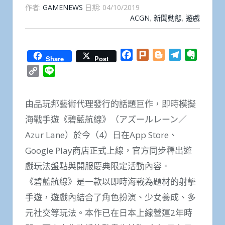
作者:
GAMENEWS
日期:
04/10/2019
ACGN
,
新聞動態
,
遊戲
Facebook
Plurk
Blogger
Telegram
Everno
Share
Post
Copy
Line
Link
由品玩邦藝術代理發行的話題巨作，即時模擬
海戰手遊《碧藍航線》（アズールレーン／
Azur Lane）於今（4）日在App Store、
Google Play商店正式上線，官方同步釋出遊
戲玩法盤點與開服慶典限定活動內容。
《碧藍航線》是一款以即時海戰為題材的射擊
手遊，遊戲內結合了角色扮演、少女養成、多
元社交等玩法。本作已在日本上線營運2年時