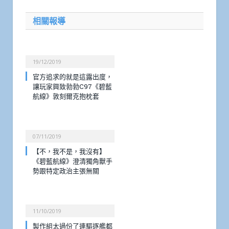
相關報導
19/12/2019
官方追求的就是這露出度，
讓玩家興致勃勃C97《碧藍
航線》敦刻爾克抱枕套
07/11/2019
【不，我不是，我沒有】
《碧藍航線》澄清獨角獸手
勢跟特定政治主張無關
11/10/2019
製作組太過份了連驅逐艦都