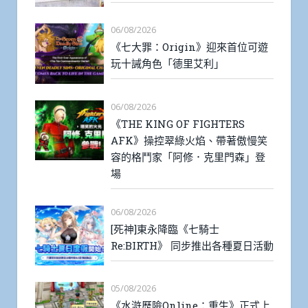
06/08/2026
《七大罪：Origin》迎來首位可遊
玩十誡角色「德里艾利」
06/08/2026
《THE KING OF FIGHTERS
AFK》操控翠綠火焰、帶著傲慢笑
容的格鬥家「阿修．克里門森」登
場
06/08/2026
[死神]東永降臨《七騎士
Re:BIRTH》 同步推出各種夏日活動
05/08/2026
《水滸歷險Online：重生》正式上