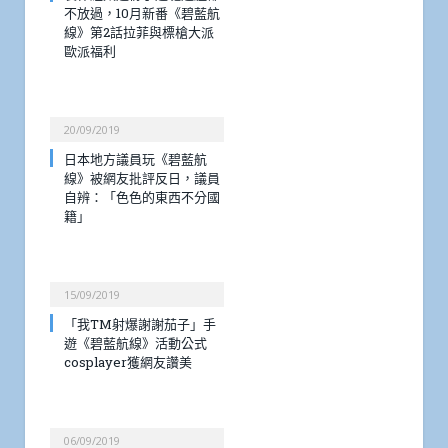
不放過，10月新番《碧藍航
線》第2話拉菲與標槍大派
歐派福利
20/09/2019
日本地方議員玩《碧藍航
線》被網友批評反日，議員
自辨：「色色的東西不分國
籍」
15/09/2019
「我TM射爆謝謝茄子」手
遊《碧藍航線》活動公式
cosplayer獲網友讚美
06/09/2019