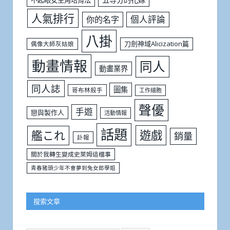
不起眼女主角培育法
人氣排行
個人評論
你的名字
八掛
刀劍神域Alicization篇
偶像大師灰姑娘
動畫情報
同人
動畫業界
同人誌
圖集
哥布林殺手
工作細胞
聲優
手遊
戀與製作人
活動情報
話題
遊戲
艦これ
銷量
訃報
關於我轉生變成史萊姆這檔事
青春豬頭少年不會夢到兔女郎學姐
搜索文章