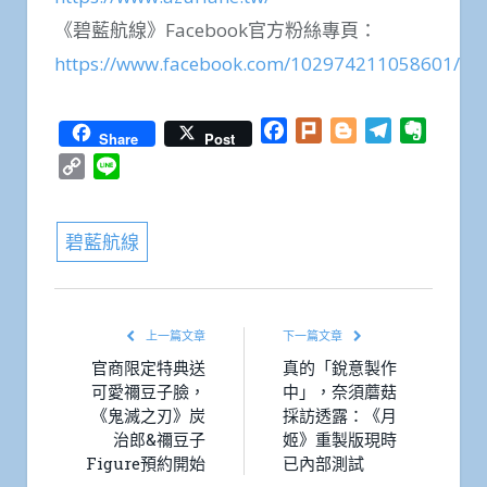
《碧藍航線》Facebook官方粉絲專頁：
https://www.facebook.com/102974211058601/
Facebook
Plurk
Blogger
Telegram
Everno
Share
Post
Copy
Line
Link
碧藍航線
上一篇文章
下一篇文章
官商限定特典送
真的「銳意製作
可愛禰豆子臉，
中」，奈須蘑菇
《鬼滅之刃》炭
採訪透露：《月
治郎&禰豆子
姬》重製版現時
Figure預約開始
已內部測試