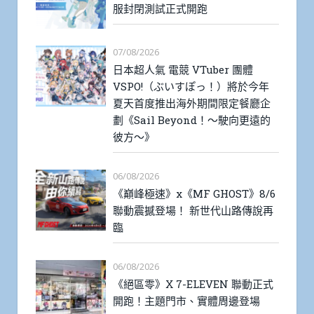
服封閉測試正式開跑
07/08/2026
日本超人氣 電競 VTuber 團體
VSPO!（ぶいすぽっ！）將於今年
夏天首度推出海外期間限定餐廳企
劃《Sail Beyond！～駛向更遠的
彼方～》
06/08/2026
《巔峰極速》x《MF GHOST》8/6
聯動震撼登場！ 新世代山路傳說再
臨
06/08/2026
《絕區零》X 7-ELEVEN 聯動正式
開跑！主題門市、實體周邊登場