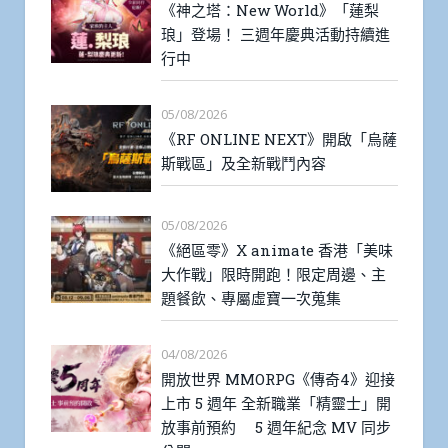
《神之塔：New World》「蓮梨
琅」登場！ 三週年慶典活動持續進
行中
05/08/2026
《RF ONLINE NEXT》開啟「烏薩
斯戰區」及全新戰鬥內容
05/08/2026
《絕區零》X animate 香港「美味
大作戰」限時開跑！限定周邊、主
題餐飲、專屬虛寶一次蒐集
04/08/2026
開放世界 MMORPG《傳奇4》迎接
上市 5 週年 全新職業「精靈士」開
放事前預約 5 週年紀念 MV 同步