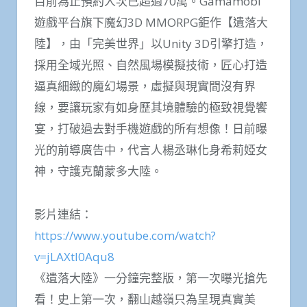
目前為止預約人次已超過70萬。Gamamobi
遊戲平台旗下魔幻3D MMORPG鉅作【遺落大
陸】，由「完美世界」以Unity 3D引擎打造，
採用全域光照、自然風場模擬技術，匠心打造
逼真細緻的魔幻場景，虛擬與現實間沒有界
線，要讓玩家有如身歷其境體驗的極致視覺饗
宴，打破過去對手機遊戲的所有想像！日前曝
光的前導廣告中，代言人楊丞琳化身希莉婭女
神，守護克蘭蒙多大陸。
影片連結：
https://www.youtube.com/watch?
v=jLAXtl0Aqu8
《遺落大陸》一分鐘完整版，第一次曝光搶先
看！史上第一次，翻山越嶺只為呈現真實美