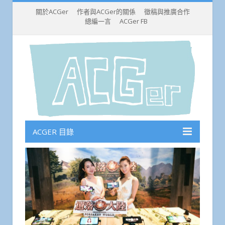
關於ACGer
作者與ACGer的關係
徵稿與推廣合作
總編一言
ACGer FB
ACGER 目錄