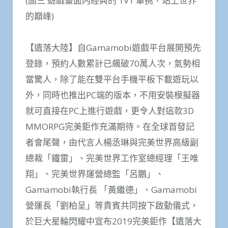
(圖三 遊戲畫面内經典的 1V1 單挑，站上世界
的巔峰)
【遺落大陸】自Gamamobi遊戲平台展開預先
登錄，預約人數累計已飆破70萬人次，氣勢相
當驚人，除了能在雙平台手機平板下載遊玩以
外，同時也推出PC端的版本，不用安裝模擬器
就可直接在PC上進行遊戲，更令人對這款3D
MMORPG完美鉅作充滿期待。在全球首發記
者會尾聲，由代言人楊丞琳與完美世界高級副
總裁「鐵雷」、完美世界工作室總經理「王唯
翔」、完美世界運營總監「呂鵬」、
Gamamobi執行長 「黃繼德」、Gamamobi
營運長「劉柏呈」等貴賓共同按下啟動儀式，
於巨大星輪閃耀中宣布2019完美鉅作【遺落大