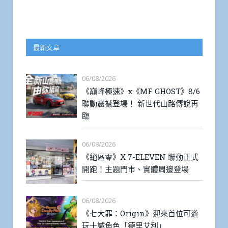
最新文章
06/08/2026
《巔峰極速》x《MF GHOST》8/6
聯動震撼登場！ 新世代山路傳說再
臨
06/08/2026
《絕區零》X 7-ELEVEN 聯動正式
開跑！主題門市、實體周邊登場
06/08/2026
《七大罪：Origin》迎來首位可遊
玩十誡角色「德里艾利」