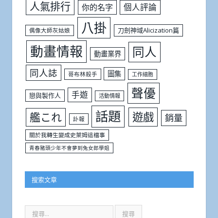
人氣排行
個人評論
你的名字
八掛
刀劍神域Alicization篇
偶像大師灰姑娘
動畫情報
同人
動畫業界
同人誌
圖集
哥布林殺手
工作細胞
聲優
手遊
戀與製作人
活動情報
話題
遊戲
艦これ
銷量
訃報
關於我轉生變成史萊姆這檔事
青春豬頭少年不會夢到兔女郎學姐
搜索文章