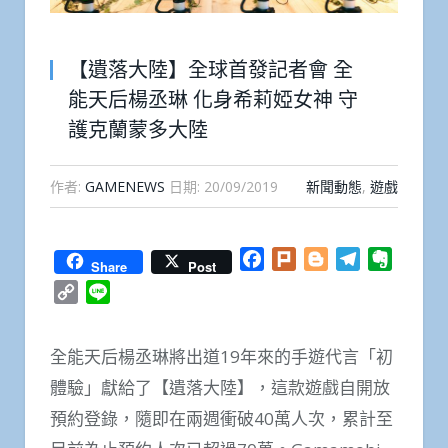
【遺落大陸】全球首發記者會 全
能天后楊丞琳 化身希莉婭女神 守
護克蘭蒙多大陸
作者:
GAMENEWS
日期:
20/09/2019
新聞動態
,
遊戲
Facebook
Plurk
Blogger
Telegram
Everno
Share
Post
Copy
Line
Link
全能天后楊丞琳將出道19年來的手遊代言「初
體驗」獻給了【遺落大陸】，這款遊戲自開放
預約登錄，隨即在兩週衝破40萬人次，累計至