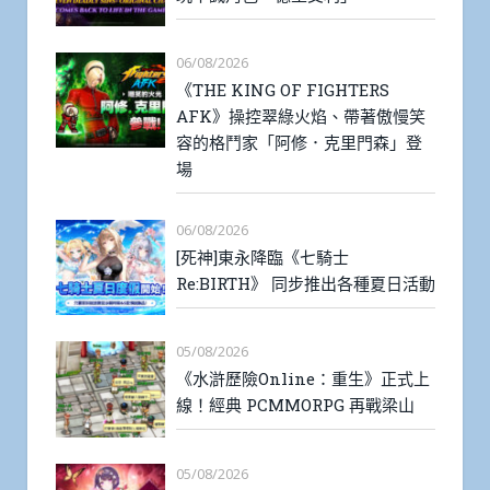
06/08/2026
《THE KING OF FIGHTERS
AFK》操控翠綠火焰、帶著傲慢笑
容的格鬥家「阿修．克里門森」登
場
06/08/2026
[死神]東永降臨《七騎士
Re:BIRTH》 同步推出各種夏日活動
05/08/2026
《水滸歷險Online：重生》正式上
線！經典 PCMMORPG 再戰梁山
05/08/2026