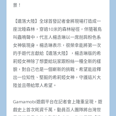
景！
【遺落大陸】全球首發記者會將現場打造成一
座沈睡森林，穿過10米的森林秘徑，伴隨著鳥
叫蟲鳴聲中，代言人楊丞琳以一席削肩粉色系
女神裝現身。楊丞琳表示，很榮幸能將第一次
的手遊代言獻給【遺落大陸】，楊丞琳版的希
莉婭女神除了想要給玩家跟粉絲一種全新的樣
貌，對自己也是一個嶄新的挑戰，希望能詮釋
出一位知性、堅毅的希莉婭女神，守護這片大
陸並且帶給眾人希望。
Gamamobi遊戲平台在記者會上隆重呈現，遊
戲史上首次耗資千萬，動員百人團隊將台灣世