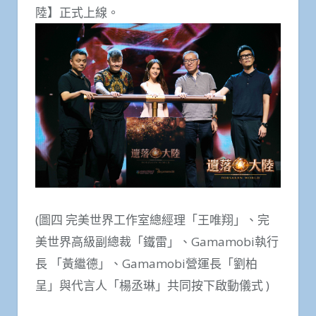
陸】正式上線。
(圖四 完美世界工作室總經理「王唯翔」、完
美世界高級副總裁「鐵雷」、Gamamobi執行
長 「黃繼德」、Gamamobi營運長「劉柏
呈」與代言人「楊丞琳」共同按下啟動儀式 )