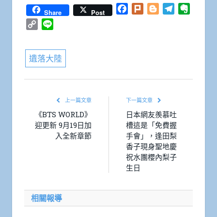
Facebook
Plurk
Blogger
Telegram
Everno
Share
Post
Copy
Line
Link
遺落大陸
上一篇文章
下一篇文章
《BTS WORLD》
日本網友羨慕吐
迎更新 9月19日加
槽這是「免費握
入全新章節
手會」，逢田梨
香子現身聖地慶
祝水團櫻內梨子
生日
相關報導