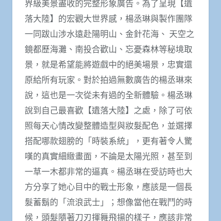
界級美景盡收的完整形象廣告。為了呈現【遺
落大陸】的宏觀大世界感，楊丞琳與製作團隊
一同跋山涉水遠赴陽明山、金針花海、 天空之
鏡都歷海灘、南投合歡山、忘憂森林等秘境取
景，就是希望能將遊戲中的絕美場景，忠實還
原給所有玩家。對於拍過無數廣告的楊丞琳來
說，這也是一次從未有過的全新體驗。楊丞琳
說到自己最喜歡【遺落大陸】之處，除了可依
照每天心情改變整體造型與妝髮配色，並選擇
搭配哪款翅膀的「時裝系統」，更有著令人驚
嘆的真實細緻畫面，不論是太陽光照，甚至到
一草一木都非常的逼真。楊丞琳在受訪時也大
方分享了她心目中的戰士形象，應該是一個長
髮蓄鬍的「流浪武士」；想像當他在戰鬥的時
候，頭髮隨著刀刃揮舞飛揚的樣子，應該非常