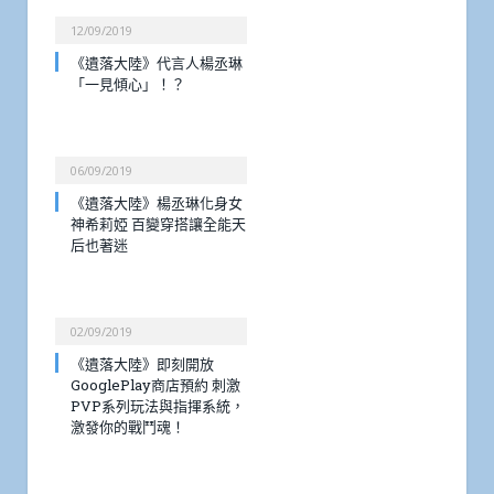
12/09/2019
《遺落大陸》代言人楊丞琳
「一見傾心」！？
06/09/2019
《遺落大陸》楊丞琳化身女
神希莉婭 百變穿搭讓全能天
后也著迷
02/09/2019
《遺落大陸》即刻開放
GooglePlay商店預約 刺激
PVP系列玩法與指揮系統，
激發你的戰鬥魂！