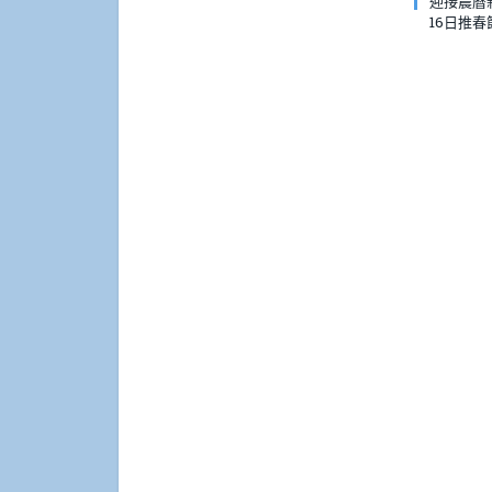
迎接農曆新
16日推春