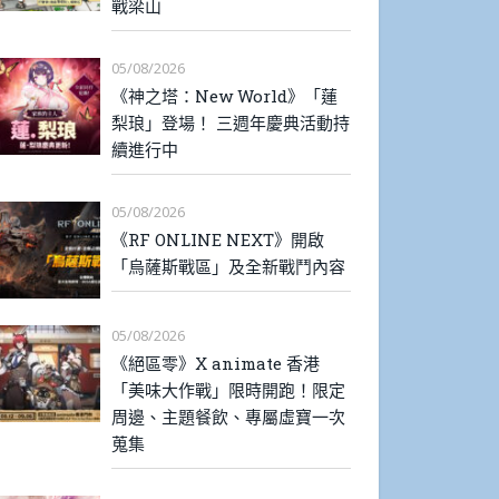
戰梁山
05/08/2026
《神之塔：New World》「蓮
梨琅」登場！ 三週年慶典活動持
續進行中
05/08/2026
《RF ONLINE NEXT》開啟
「烏薩斯戰區」及全新戰鬥內容
05/08/2026
《絕區零》X animate 香港
「美味大作戰」限時開跑！限定
周邊、主題餐飲、專屬虛寶一次
蒐集