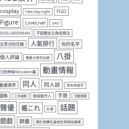
cosplay
FGO
Fate/stay night
Figure
LoveLive!
SAO
SSSS.GRIDMAN
不起眼女主角培育法
人氣排行
你的名字
五等分的花嫁
八掛
個人評論
偶像大師灰姑娘
動畫情報
刀劍神域Alicization篇
同人
同人誌
動畫業界
哥布林殺手
手遊
圖集
戀與製作人
工作細胞
活動情報
話題
聲優
艦これ
訃報
遊戲
銷量
關於我轉生變成史萊姆這檔事