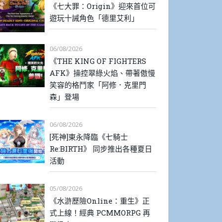
《七大罪：Origin》迎來首位可
遊玩十誡角色「德里艾利」
06/08/2026
《THE KING OF FIGHTERS
AFK》操控翠綠火焰、帶著傲慢
笑容的格鬥家「阿修．克里門
森」登場
06/08/2026
[死神]東永降臨《七騎士
Re:BIRTH》 同步推出各種夏日
活動
05/08/2026
《水滸歷險Online：重生》正
式上線！經典 PCMMORPG 再