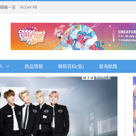
總編一言
ACGer FB
人
商品情報
萌新百科(仮)
星海航路