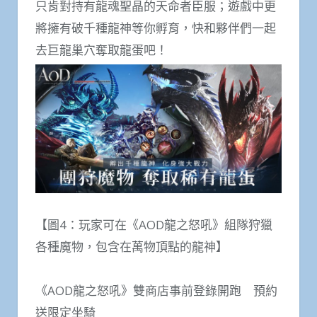
只肯對持有龍魂聖晶的天命者臣服；遊戲中更
將擁有破千種龍神等你孵育，快和夥伴們一起
去巨龍巢穴奪取龍蛋吧！
【圖4：玩家可在《AOD龍之怒吼》組隊狩獵
各種魔物，包含在萬物頂點的龍神】
《AOD龍之怒吼》雙商店事前登錄開跑 預約
送限定坐騎