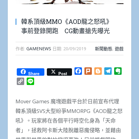
韓系頂級MMO《AOD龍之怒吼》
事前登錄開跑 CG動畫搶先曝光
作者:
GAMENEWS
日期:
20/09/2019
新聞動態
,
遊戲
Facebook
Plurk
Blogger
Telegram
Everno
Share
Post
Copy
Line
Link
Mover Games 魔塊遊戲平台於日前宣布代理
韓系頂級SVS大型紛爭MMORPG《AOD龍之怒
吼》。玩家將在各個平行時空化身為「天命
者」，拯救阿卡斯大陸脫離惡魔侵略，並藉由