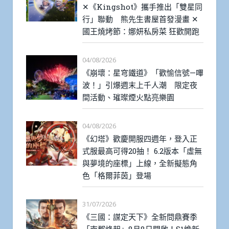
✕《Kingshot》攜手推出「雙星同
行」聯動 熊先生書屋首發漫畫 ✕
國王燒烤節：娜妍私房菜 狂歡開跑
04/08/2026
《崩壞：星穹鐵道》「歡愉信號—嗶
波！」引爆週末上千人潮 限定夜
間活動、璀璨煙火點亮樂園
04/08/2026
《幻塔》歡慶開服四週年，登入正
式服最高可得20抽！ 6.2版本「虛無
與夢境的座標」上線，全新擬態角
色「格爾菲茵」登場
31/07/2026
《三國：謀定天下》全新問鼎賽季