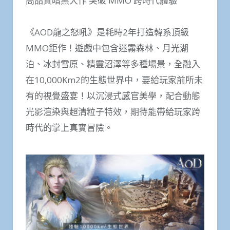
高品質暗黑大作 突破 MMO 跨時代體驗
《AOD龍之怒吼》是耗時2年打造韓系頂級
MMO鉅作！遊戲中包含迷霧森林、月光湖
泊、冰封雪原、精靈沼澤等多種場景，全融入
在10,000Km2的生態世界中，要給玩家前所未
有的視覺盛宴！以沉浸式感官美學，配合動態
光影渲染與超清粒子特效，期待能帶給玩家跨
時代的掌上真實冒險。