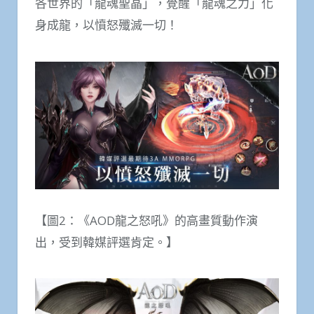
各世界的「龍魂聖晶」，覺醒「龍魂之力」化
身成龍，以憤怒殲滅一切！
【圖2：《AOD龍之怒吼》的高畫質動作演
出，受到韓媒評選肯定。】