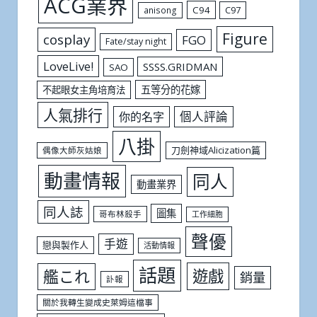
ACG業界
C94
C97
anisong
Figure
cosplay
FGO
Fate/stay night
LoveLive!
SSSS.GRIDMAN
SAO
五等分的花嫁
不起眼女主角培育法
人氣排行
個人評論
你的名字
八掛
刀劍神域Alicization篇
偶像大師灰姑娘
動畫情報
同人
動畫業界
同人誌
圖集
哥布林殺手
工作細胞
聲優
手遊
戀與製作人
活動情報
話題
遊戲
艦これ
銷量
訃報
關於我轉生變成史萊姆這檔事