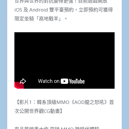
世界與世界的對抗變得更強！目前遊戲開放
iOS 及 Android 雙平臺預約，立即預約可獲得
限定坐騎「高地戰羊」。
【影片1：韓系頂級MMO《AOD龍之怒吼》首
次公開世界觀CG動畫】