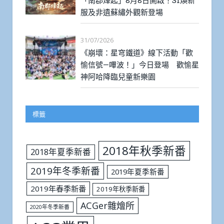
「南郡烽起」8月8日開啟！S1煥新
服及非遺蘇繡外觀新登場
31/07/2026
《崩壞：星穹鐵道》線下活動「歡
愉信號—嗶波！」今日登場 歡愉星
神阿哈降臨兒童新樂園
標籤
2018年秋季新番
2018年夏季新番
2019年冬季新番
2019年夏季新番
2019年春季新番
2019年秋季新番
ACGer雜燴所
2020年冬季新番