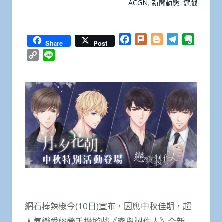
ACGN
,
新聞動態
,
遊戲
Facebook
Plurk
Blogger
Telegram
Everno
Share
Post
Copy
Line
Link
網石棒辣椒今(10日)宣布，因應中秋佳期，超
人氣戀愛經營手機遊戲《戀與製作人》全新