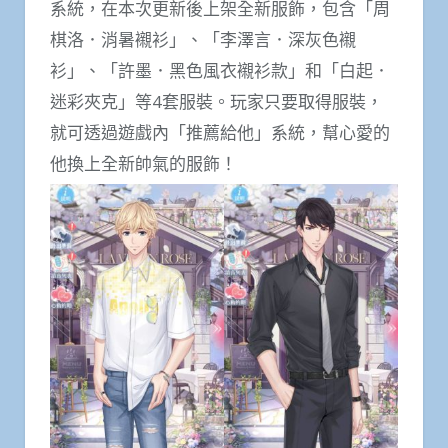
系統，在本次更新後上架全新服飾，包含「周
棋洛．消暑襯衫」、「李澤言．深灰色襯
衫」、「許墨．黑色風衣襯衫款」和「白起．
迷彩夾克」等4套服裝。玩家只要取得服裝，
就可透過遊戲內「推薦給他」系統，幫心愛的
他換上全新帥氣的服飾！