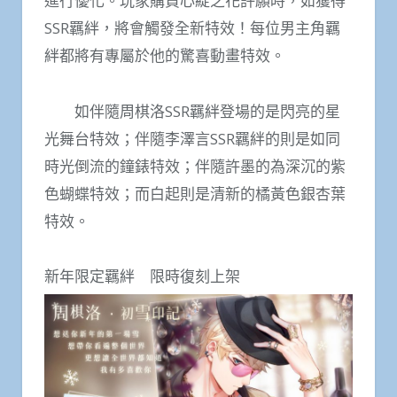
進行優化。玩家購買心綻之花許願時，如獲得
SSR羈絆，將會觸發全新特效！每位男主角羈
絆都將有專屬於他的驚喜動畫特效。
如伴隨周棋洛SSR羈絆登場的是閃亮的星
光舞台特效；伴隨李澤言SSR羈絆的則是如同
時光倒流的鐘錶特效；伴隨許墨的為深沉的紫
色蝴蝶特效；而白起則是清新的橘黃色銀杏葉
特效。
新年限定羈絆 限時復刻上架