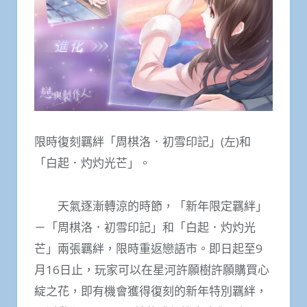
限時復刻羈絆「周棋洛．初雪印記」(左)和
「白起．灼灼光芒」。
天氣逐漸轉涼的時節，「新年限定羈絆」
－「周棋洛．初雪印記」和「白起．灼灼光
芒」兩張羈絆，限時重返戀語市。即日起至9
月16日止，玩家可以在星河許願樹許願購買心
綻之花，即有機會獲得復刻的新年特別羈絆，