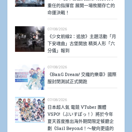
重任的指揮官 展開一場攸關存亡的
命運決戰！
07/08/2026
《少女前線2：追放》主題活動「月
下安魂曲」古堡開放 精英人形「六
分儀」報到
07/08/2026
《BanG Dream! 交織的樂章》國際
服封閉測試正式開跑
07/08/2026
日本超人氣 電競 VTuber 團體
VSPO!（ぶいすぽっ！）將於今年
夏天首度推出海外期間限定餐廳企
劃《Sail Beyond！～駛向更遠的