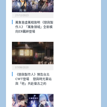
21/12/2023
萬象皆虛萬相皆明 《戀與製
作人》「萬象領域」全新橫
向ER羈絆登場
07/08/2020
《戀與製作人》預告台北
CWT登場 戀與時光車站
與「他」共赴復古之約