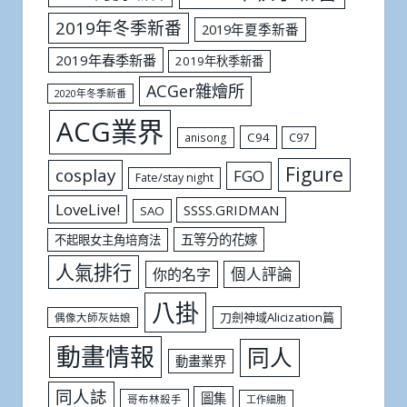
2019年冬季新番
2019年夏季新番
2019年春季新番
2019年秋季新番
ACGer雜燴所
2020年冬季新番
ACG業界
C94
C97
anisong
Figure
cosplay
FGO
Fate/stay night
LoveLive!
SSSS.GRIDMAN
SAO
五等分的花嫁
不起眼女主角培育法
人氣排行
個人評論
你的名字
八掛
刀劍神域Alicization篇
偶像大師灰姑娘
動畫情報
同人
動畫業界
同人誌
圖集
哥布林殺手
工作細胞