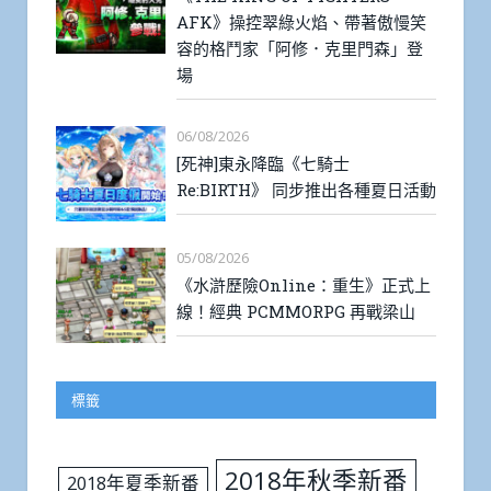
AFK》操控翠綠火焰、帶著傲慢笑
容的格鬥家「阿修．克里門森」登
場
06/08/2026
[死神]東永降臨《七騎士
Re:BIRTH》 同步推出各種夏日活動
05/08/2026
《水滸歷險Online：重生》正式上
線！經典 PCMMORPG 再戰梁山
標籤
2018年秋季新番
2018年夏季新番