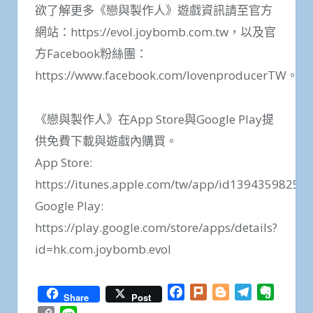
欲了解更多《戀與製作人》遊戲資訊請至官方
網站：https://evol.joybomb.com.tw，以及官
方Facebook粉絲團：
https://www.facebook.com/lovenproducerTW。
《戀與製作人》在App Store與Google Play提
供免費下載與遊戲內購買。
App Store:
https://itunes.apple.com/tw/app/id1394359825
Google Play:
https://play.google.com/store/apps/details?
id=hk.com.joybomb.evol
Facebook
Plurk
Blogger
Telegram
Everno
Share
Post