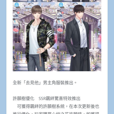
全新「去見他」男主角服裝推出。
許願樹優化 SSR羈絆驚喜特效推出
可獲得羈絆的許願樹系統，在本次更新後也