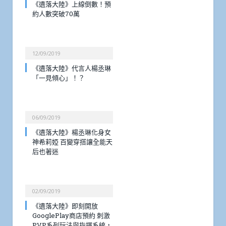
《遺落大陸》上線倒數！預
約人數突破70萬
12/09/2019
《遺落大陸》代言人楊丞琳
「一見傾心」！？
06/09/2019
《遺落大陸》楊丞琳化身女
神希莉婭 百變穿搭讓全能天
后也著迷
02/09/2019
《遺落大陸》即刻開放
GooglePlay商店預約 刺激
PVP系列玩法與指揮系統，