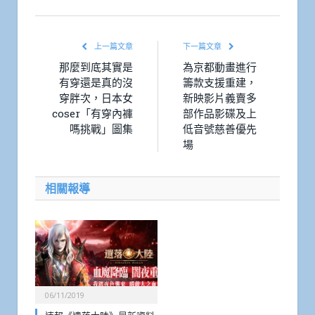
上一篇文章
下一篇文章
那麼到底其實是
為京都動畫進行
有穿還是真的沒
籌款支援重建，
穿胖次，日本女
新映影片義賣多
coser「有穿內褲
部作品影碟及上
嗎挑戰」圖集
低音號慈善優先
場
相關報導
06/11/2019