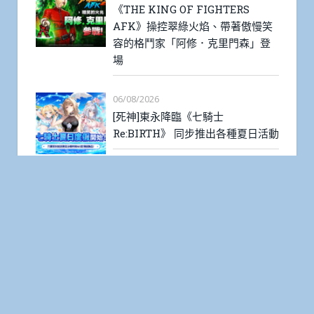
《THE KING OF FIGHTERS
AFK》操控翠綠火焰、帶著傲慢笑
容的格鬥家「阿修．克里門森」登
場
06/08/2026
[死神]東永降臨《七騎士
Re:BIRTH》 同步推出各種夏日活動
05/08/2026
《水滸歷險Online：重生》正式上
線！經典 PCMMORPG 再戰梁山
05/08/2026
《神之塔：New World》「蓮梨
琅」登場！ 三週年慶典活動持續進
行中