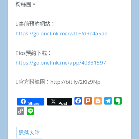
粉絲團。
事前預約網站：
https://go.onelink.me/wl1E/d3c4a5ae
ios預約下載：
https://go.onelink.me/app/40331597
官方粉絲團：http://bit.ly/2Klz9Np
Facebook
Plurk
Blogger
Telegram
Everno
Share
Post
Copy
Line
Link
遺落大陸