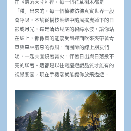
在《遺落大陸》裡，每一個花草樹木都是
「種」出來的，每一個植被彷彿真實世界一般
會呼吸，不論從樹枝葉縫中隨風搖曳透下的日
影或月光，還是清透見底的碧綠水波，讓你站
在坡上，都像真的能感受到迎面吹來夾帶著青
草與森林氣息的微風，而團隊的線上朋友們
呢，一起共圍繞著篝火，伴著日出與日落數不
完的聊著。這都是以往電腦遊戲品質才能有的
視覺饗宴，現在手機端就能讓你放飛遨遊。