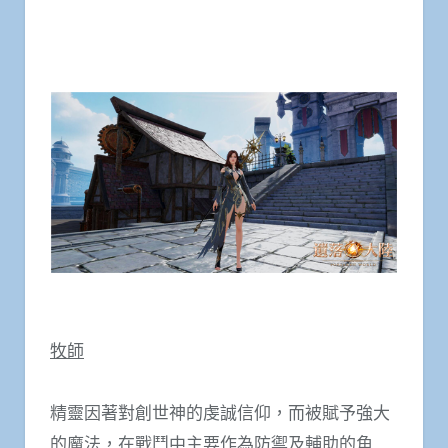
牧師
精靈因著對創世神的虔誠信仰，而被賦予強大
的魔法，在戰鬥中主要作為防禦及輔助的角