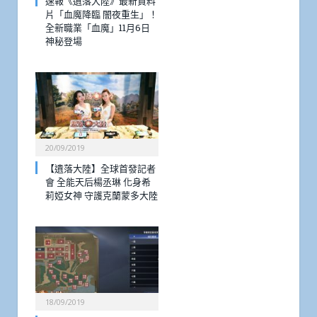
速報《遺落大陸》最新資料
片「血魔降臨 闇夜重生」！
全新職業「血魔」11月6日
神秘登場
20/09/2019
【遺落大陸】全球首發記者
會 全能天后楊丞琳 化身希
莉婭女神 守護克蘭蒙多大陸
18/09/2019