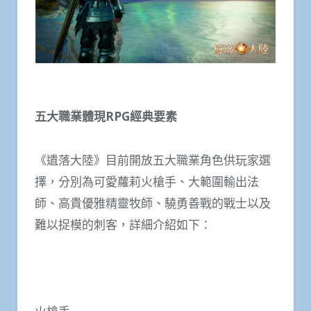
五大職業
體現
RPG
經典要素
《遺落大陸》目前開放五大職業角色供玩家選
擇，分別為可愛蘿莉火槍手、大範圍輸出法
師、高貴優雅精靈牧師、驍勇善戰的戰士以及
難以捉模的刺客，詳細介紹如下：