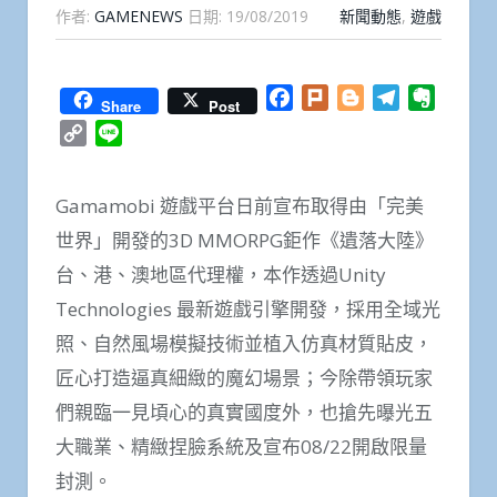
作者:
GAMENEWS
日期:
19/08/2019
新聞動態
,
遊戲
Facebook
Plurk
Blogger
Telegram
Everno
Share
Post
Copy
Line
Link
Gamamobi 遊戲平台日前宣布取得由「完美
世界」開發的3D MMORPG鉅作《遺落大陸》
台、港、澳地區代理權，本作透過Unity
Technologies 最新遊戲引擎開發，採用全域光
照、自然風場模擬技術並植入仿真材質貼皮，
匠心打造逼真細緻的魔幻場景；今除帶領玩家
們親臨一見頃心的真實國度外，也搶先曝光五
大職業、精緻捏臉系統及宣布08/22開啟限量
封測。