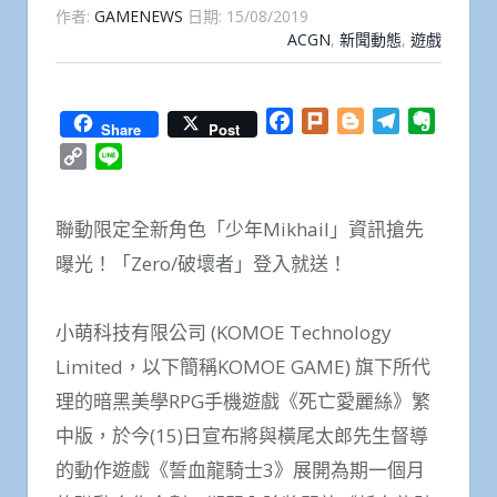
作者:
GAMENEWS
日期:
15/08/2019
ACGN
,
新聞動態
,
遊戲
Facebook
Plurk
Blogger
Telegram
Everno
Share
Post
Copy
Line
Link
聯動限定全新角色「少年Mikhail」資訊搶先
曝光！「Zero/破壞者」登入就送！
小萌科技有限公司 (KOMOE Technology
Limited，以下簡稱KOMOE GAME) 旗下所代
理的暗黑美學RPG手機遊戲《死亡愛麗絲》繁
中版，於今(15)日宣布將與橫尾太郎先生督導
的動作遊戲《誓血龍騎士3》展開為期一個月