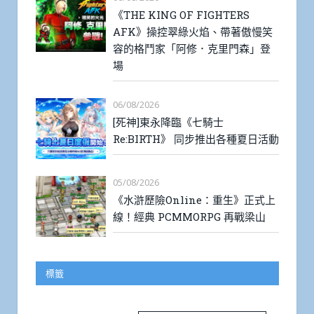
《THE KING OF FIGHTERS
AFK》操控翠綠火焰、帶著傲慢笑
容的格鬥家「阿修．克里門森」登
場
06/08/2026
[死神]東永降臨《七騎士
Re:BIRTH》 同步推出各種夏日活動
05/08/2026
《水滸歷險Online：重生》正式上
線！經典 PCMMORPG 再戰梁山
標籤