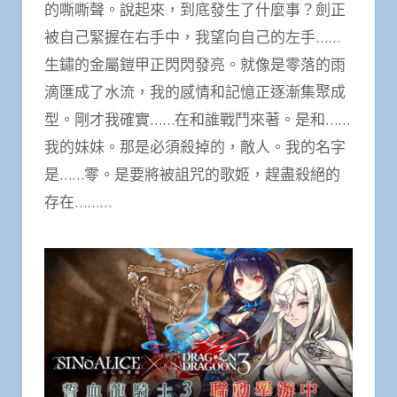
的嘶嘶聲。說起來，到底發生了什麼事？劍正
被自己緊握在右手中，我望向自己的左手……
生鏽的金屬鎧甲正閃閃發亮。就像是零落的雨
滴匯成了水流，我的感情和記憶正逐漸集聚成
型。剛才我確實……在和誰戰鬥來著。是和……
我的妹妹。那是必須殺掉的，敵人。我的名字
是……零。是要將被詛咒的歌姬，趕盡殺絕的
存在………