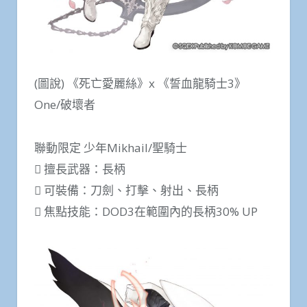
(圖說) 《死亡愛麗絲》x 《誓血龍騎士3》
One/破壞者
聯動限定 少年Mikhail/聖騎士
 擅長武器：長柄
 可裝備：刀劍、打擊、射出、長柄
 焦點技能：DOD3在範圍內的長柄30% UP