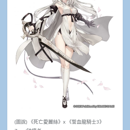
(圖說) 《死亡愛麗絲》x 《誓血龍騎士3》