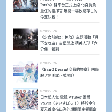
Rush》雙平台正式上線 化身肩負
重任的指揮官 展開一場攸關存亡的
命運決戰！
07/08/2026
《少女前線2：追放》主題活動「月
下安魂曲」古堡開放 精英人形「六
分儀」報到
07/08/2026
《BanG Dream! 交織的樂章》國際
服封閉測試正式開跑
07/08/2026
日本超人氣 電競 VTuber 團體
VSPO!（ぶいすぽっ！）將於今年
夏天首度推出海外期間限定餐廳企