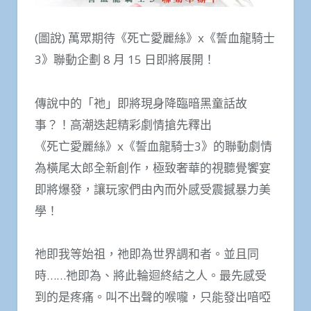
(圖說) 萬眾期待《死亡愛麗絲》x《誓血龍騎士
3》聯動企劃 8 月 15 日即將展開！
傳說中的「祂」即將現身降臨暗黑童話故
事？！高潮迭起精彩劇情搶先釋出
《死亡愛麗絲》x《誓血龍騎士3》的聯動劇情
為橫尾太郎全新創作，極致奢華的視聽覺饗宴
即將爆發，讓玩家們由內而外感受震撼暴力美
學！
祂即我等始祖，祂即為世界調和者。並且同
時……祂即為、將此輪迴終結之人。最先感受
到的是疼痛。叫不出聲的喉嚨，只能發出喑啞