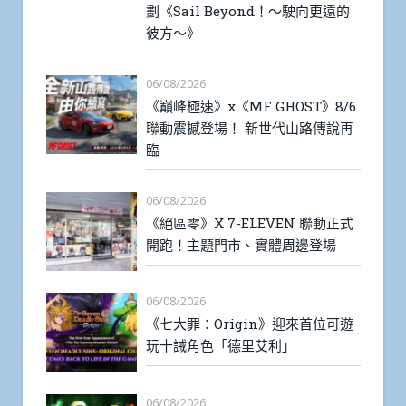
劃《Sail Beyond！～駛向更遠的
彼方～》
06/08/2026
《巔峰極速》x《MF GHOST》8/6
聯動震撼登場！ 新世代山路傳說再
臨
06/08/2026
《絕區零》X 7-ELEVEN 聯動正式
開跑！主題門市、實體周邊登場
06/08/2026
《七大罪：Origin》迎來首位可遊
玩十誡角色「德里艾利」
06/08/2026