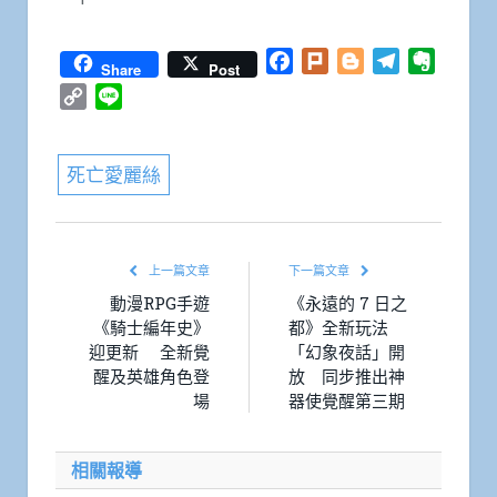
Facebook
Plurk
Blogger
Telegram
Everno
Share
Post
Copy
Line
Link
死亡愛麗絲
上一篇文章
下一篇文章
動漫RPG手遊
《永遠的 7 日之
《騎士編年史》
都》全新玩法
迎更新 全新覺
「幻象夜話」開
醒及英雄角色登
放 同步推出神
場
器使覺醒第三期
相關報導