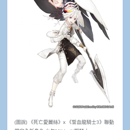
(圖說) 《死亡愛麗絲》x 《誓血龍騎士3》聯動