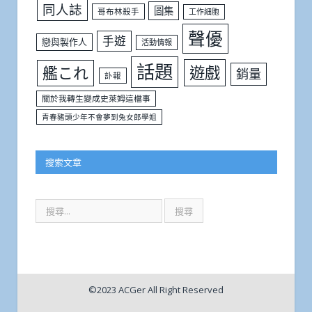
同人誌
圖集
哥布林殺手
工作細胞
聲優
手遊
戀與製作人
活動情報
話題
遊戲
艦これ
銷量
訃報
關於我轉生變成史萊姆這檔事
青春豬頭少年不會夢到兔女郎學姐
搜索文章
©2023 ACGer All Right Reserved