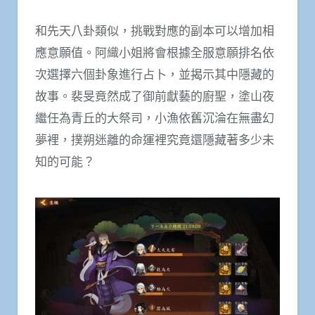
和先天八卦類似，挑戰對應的副本可以增加相
應意願值。阿織小姐將會根據全服意願排名依
次選擇六個卦象進行占卜，並揭示其中隱藏的
故事。裴旻竟然成了御前獻藝的廚聖，塗山夜
繼任為青丘的大祭司，小漁依舊沉淪在無盡幻
夢裡，撲朔迷離的命運裡究竟還隱藏著多少未
知的可能？