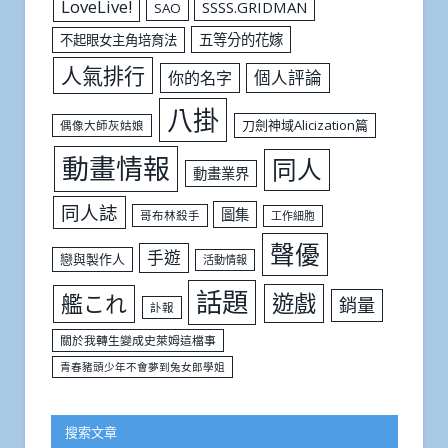
LoveLive!
SSSS.GRIDMAN
SAO
五等分的花嫁
不起眼女主角培育法
人氣排行
個人評論
你的名字
八掛
刀劍神域Alicization篇
偶像大師灰姑娘
動畫情報
同人
動畫業界
同人誌
圖集
哥布林殺手
工作細胞
聲優
手遊
戀與製作人
活動情報
話題
遊戲
艦これ
銷量
訃報
關於我轉生變成史萊姆這檔事
青春豬頭少年不會夢到兔女郎學姐
搜索文章