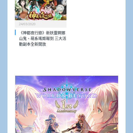
24/03/2020
《神都夜行錄》新妖靈婀娜
山鬼、萌系瑤姬報到 三大活
動副本全新開放