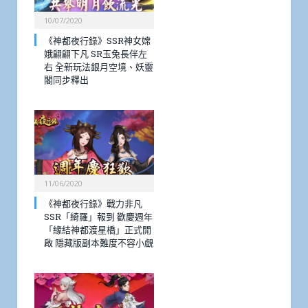
10/07/2020
《神都夜行錄》SSR神女嫦
娥翩翩下凡 SR玉兔長伴左
右 全新玩法銀月空境、妖靈
閣同步釋出
11/06/2020
《神都夜行錄》戰力非凡
SSR「綺羅」報到 歡慶週年
「緣結神都渡星橋」正式開
啟 隱藏版副本難度不容小覷