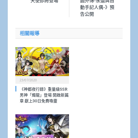
天使即將登場
園外傳-永遠與自
動手記人偶-》預
告公開
相關報導
23/07/2020
《神都夜行錄》重量級SSR
男神「燭龍」登場 開啟新篇
章 獻上30日免費喚靈