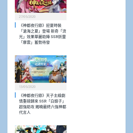
27/05/2020
《神都夜行錄》迎夏時裝
「滄海之夏」登場 新奇「流
光」效果華麗助陣 SSR妖靈
「摩雲」蓄勢待發
13/05/2020
《神都夜行錄》天子主線劇
情重磅歸來 SSR「白娘子」
超強助攻 揭曉最終六強神都
代言人