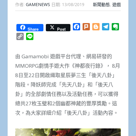
作者:
GAMENEWS
日期:
13/08/2019
新聞動態
,
遊戲
Facebook
Plurk
Blogger
Telegram
Everno
Share
Post
Copy
Line
Link
由 Gamamobi 遊戲平台代理、網易研發的
MMORPG劇情手遊大作《神都夜行錄》， 8月
8日至22日開啟織取星辰夢三生「後天八卦」
階段。降妖師完成「先天八卦」和「後天八
卦」的全部劇情任務以及活動任務，可以獲得
總共27枚玉璧和2個幽都神藏的豐厚獎勵。這
次，為大家詳細介紹「後天八卦」活動內容。