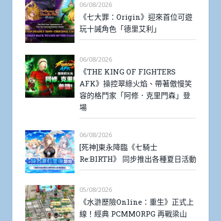
06/08/2026
《七大罪：Origin》迎來首位可遊
玩十誡角色「德里艾利」
06/08/2026
《THE KING OF FIGHTERS
AFK》操控翠綠火焰、帶著傲慢笑
容的格鬥家「阿修．克里門森」登
場
06/08/2026
[死神]東永降臨《七騎士
Re:BIRTH》 同步推出各種夏日活動
05/08/2026
《水滸歷險Online：重生》正式上
線！經典 PCMMORPG 再戰梁山