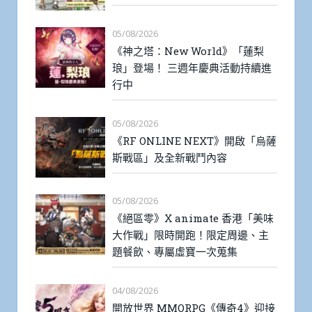
05/08/2026
《神之塔：New World》「蓮梨
琅」登場！ 三週年慶典活動持續進
行中
05/08/2026
《RF ONLINE NEXT》開啟「烏薩
斯戰區」及全新戰鬥內容
05/08/2026
《絕區零》X animate 香港「美味
大作戰」限時開跑！限定周邊、主
題餐飲、專屬虛寶一次蒐集
04/08/2026
開放世界 MMORPG《傳奇4》迎接