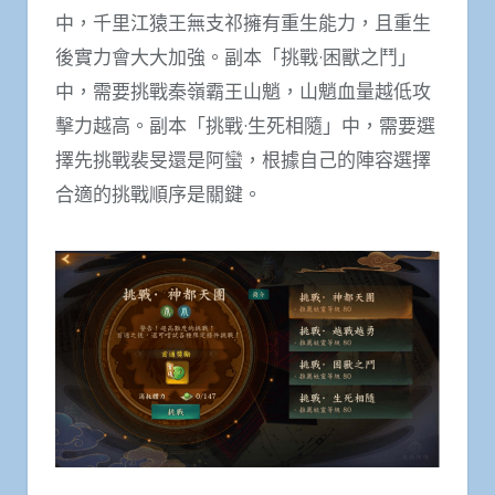
中，千里江猿王無支祁擁有重生能力，且重生
後實力會大大加強。副本「挑戰·困獸之鬥」
中，需要挑戰秦嶺霸王山魈，山魈血量越低攻
擊力越高。副本「挑戰·生死相隨」中，需要選
擇先挑戰裴旻還是阿蠻，根據自己的陣容選擇
合適的挑戰順序是關鍵。