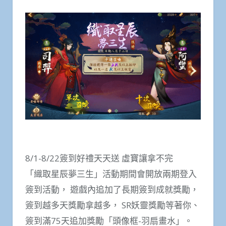
8/1-8/22簽到好禮天天送 虛寶讓拿不完
「織取星辰夢三生」活動期間會開放兩期登入
簽到活動， 遊戲內追加了長期簽到成就獎勵，
簽到越多天獎勵拿越多， SR妖靈獎勵等著你、
簽到滿75天追加獎勵「頭像框-羽扇畫水」。