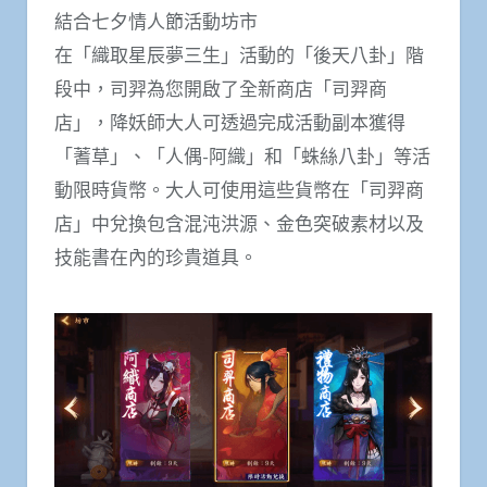
結合七夕情人節活動坊市
在「織取星辰夢三生」活動的「後天八卦」階
段中，司羿為您開啟了全新商店「司羿商
店」，降妖師大人可透過完成活動副本獲得
「蓍草」、「人偶-阿織」和「蛛絲八卦」等活
動限時貨幣。大人可使用這些貨幣在「司羿商
店」中兌換包含混沌洪源、金色突破素材以及
技能書在內的珍貴道具。