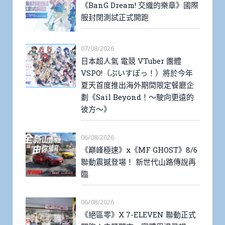
《BanG Dream! 交織的樂章》國際
服封閉測試正式開跑
07/08/2026
日本超人氣 電競 VTuber 團體
VSPO!（ぶいすぽっ！）將於今年
夏天首度推出海外期間限定餐廳企
劃《Sail Beyond！～駛向更遠的
彼方～》
06/08/2026
《巔峰極速》x《MF GHOST》8/6
聯動震撼登場！ 新世代山路傳說再
臨
06/08/2026
《絕區零》X 7-ELEVEN 聯動正式