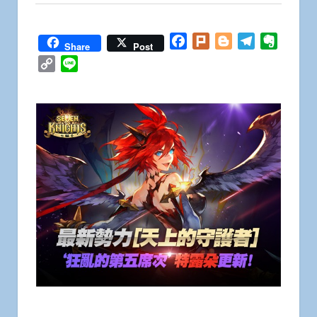
Facebook
Plurk
Blogger
Telegram
Everno
Share
Post
Copy
Line
Link