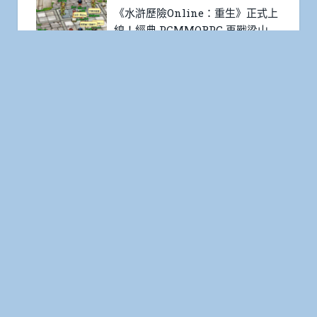
《水滸歷險Online：重生》正式上
線！經典 PCMMORPG 再戰梁山
標籤
2018年秋季新番
2018年夏季新番
2019年冬季新番
2019年夏季新番
2019年春季新番
2019年秋季新番
ACGer雜燴所
2020年冬季新番
ACG業界
C94
C97
anisong
Figure
cosplay
FGO
Fate/stay night
LoveLive!
SSSS.GRIDMAN
SAO