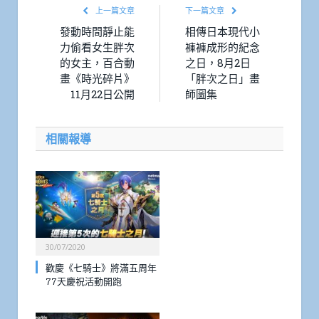
上一篇文章
下一篇文章
發動時間靜止能
相傳日本現代小
力偷看女生胖次
褲褲成形的紀念
的女主，百合動
之日，8月2日
畫《時光碎片》
「胖次之日」畫
11月22日公開
師圖集
相關報導
30/07/2020
歡慶《七騎士》將滿五周年
77天慶祝活動開跑