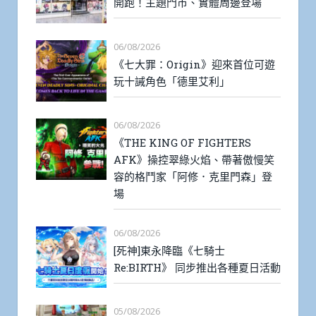
開跑！主題門市、實體周邊登場
06/08/2026
《七大罪：Origin》迎來首位可遊
玩十誡角色「德里艾利」
06/08/2026
《THE KING OF FIGHTERS
AFK》操控翠綠火焰、帶著傲慢笑
容的格鬥家「阿修．克里門森」登
場
06/08/2026
[死神]東永降臨《七騎士
Re:BIRTH》 同步推出各種夏日活動
05/08/2026