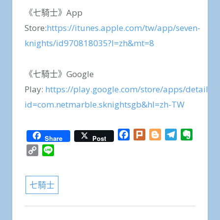
《七騎士》App
Store:
https://itunes.apple.com/tw/app/seven-
knights/id970818035?l=zh&mt=8
《七騎士》Google
Play:
https://play.google.com/store/apps/details?
id=com.netmarble.sknightsgb&hl=zh-TW
Facebook
Plurk
Blogger
Telegram
Everno
Share
Post
Copy
Line
Link
七騎士