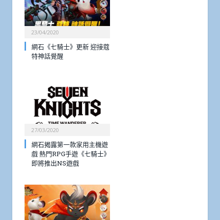
23/04/2020
網石《七騎士》更新 迎接蔻
特神話覺醒
27/03/2020
網石揭露第一款家用主機遊
戲 熱門RPG手遊《七騎士》
即將推出NS遊戲