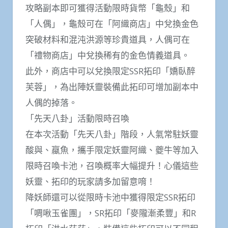
攻略副本即可獲得活動限時貨幣「龜殼」和
「人偶」，龜殼可在「阿織商店」中兌換金色
突破材料和混沌洪源等珍貴道具，人偶可在
「禮物商店」中兌換稀有的金色情義道具。
此外，商店中可以兌換限定SSR拓印「嬌臥醉
芙蓉」，為出陣妖靈裝備此拓印可增加副本中
人偶的掉落。
「先天八卦」活動限時召喚
在本次活動「先天八卦」階段，人氣常駐妖靈
酸與、蠃魚，攜手限定妖靈阿織、夔牛等加入
限時召喚卡池，召喚概率大幅提升！心儀這些
妖靈、拓印的玩家請多加留意唷！
降妖師還可以從限時卡池中獲得限定SSR拓印
「啁啾玉雀團」，SR拓印「麥隴漸柔豐」和R