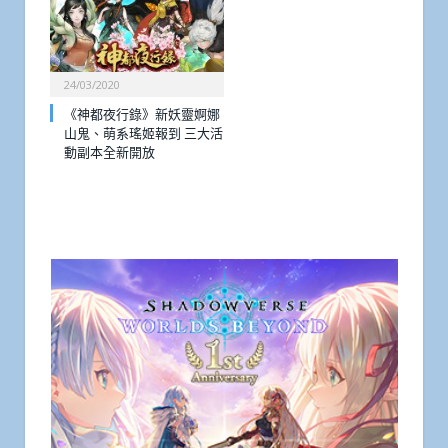
24/03/2020
《神都夜行錄》新妖靈婀娜
山鬼、萌系瑤姬報到 三大活
動副本全新開放