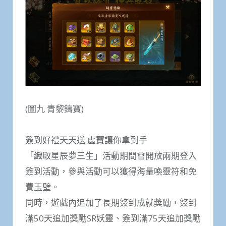
(圖九 青黎鑄寶)
簽到好禮天天送 虛寶讓你拿到手
「織取星辰夢三生」活動期間會開放兩期登入
簽到活動，參與活動可以獲得海量喚靈符和免
費玉璧。
同時，遊戲內追加了長期簽到成就獎勵，簽到
滿50天追加獎勵SR妖靈、簽到滿75天追加獎勵