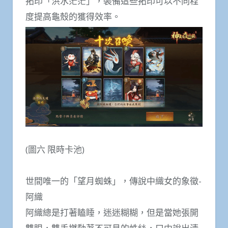
拓印「洪水茫茫」，裝備這些拓印可以不同程
度提高龜殼的獲得效率。
(圖六 限時卡池)
世間唯一的「望月蜘蛛」，傳說中織女的象徵-
阿織
阿織總是打著瞌睡，迷迷糊糊，但是當她張開