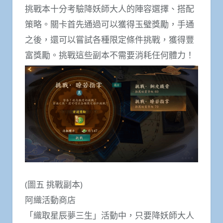
挑戰本十分考驗降妖師大人的陣容選擇、搭配
策略。關卡首先通過可以獲得玉璧獎勵，手通
之後，還可以嘗試各種限定條件挑戰，獲得豐
富獎勵。挑戰這些副本不需要消耗任何體力！
(圖五 挑戰副本)
阿織活動商店
「織取星辰夢三生」活動中，只要降妖師大人