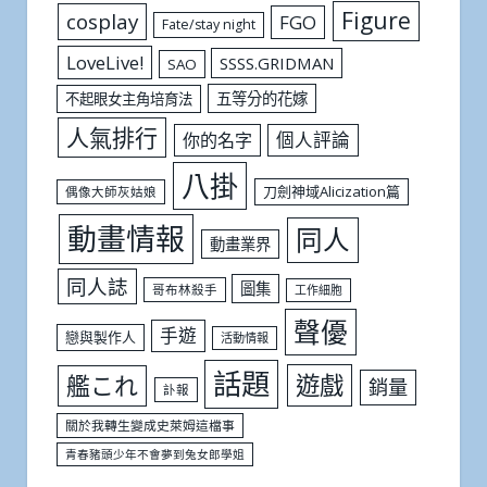
Figure
cosplay
FGO
Fate/stay night
LoveLive!
SSSS.GRIDMAN
SAO
五等分的花嫁
不起眼女主角培育法
人氣排行
個人評論
你的名字
八掛
刀劍神域Alicization篇
偶像大師灰姑娘
動畫情報
同人
動畫業界
同人誌
圖集
哥布林殺手
工作細胞
聲優
手遊
戀與製作人
活動情報
話題
遊戲
艦これ
銷量
訃報
關於我轉生變成史萊姆這檔事
青春豬頭少年不會夢到兔女郎學姐