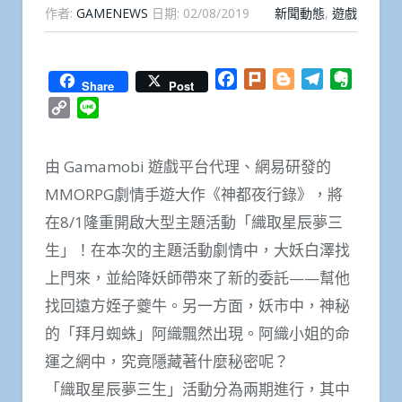
作者:
GAMENEWS
日期:
02/08/2019
新聞動態
,
遊戲
Facebook
Plurk
Blogger
Telegram
Everno
Share
Post
Copy
Line
Link
由 Gamamobi 遊戲平台代理、網易研發的
MMORPG劇情手遊大作《神都夜行錄》，將
在8/1隆重開啟大型主題活動「織取星辰夢三
生」！在本次的主題活動劇情中，大妖白澤找
上門來，並給降妖師帶來了新的委託——幫他
找回遠方姪子夔牛。另一方面，妖市中，神秘
的「拜月蜘蛛」阿織飄然出現。阿織小姐的命
運之網中，究竟隱藏著什麼秘密呢？
「織取星辰夢三生」活動分為兩期進行，其中