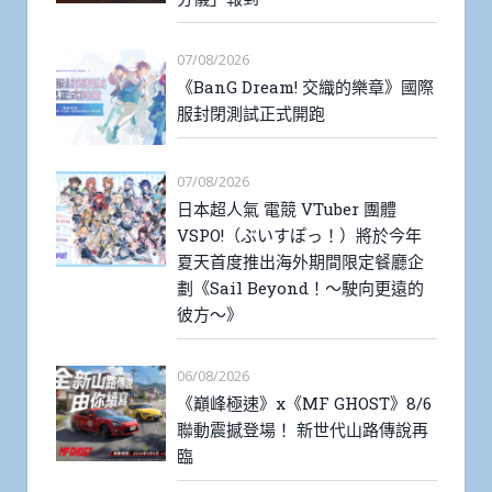
07/08/2026
《BanG Dream! 交織的樂章》國際
服封閉測試正式開跑
07/08/2026
日本超人氣 電競 VTuber 團體
VSPO!（ぶいすぽっ！）將於今年
夏天首度推出海外期間限定餐廳企
劃《Sail Beyond！～駛向更遠的
彼方～》
06/08/2026
《巔峰極速》x《MF GHOST》8/6
聯動震撼登場！ 新世代山路傳說再
臨