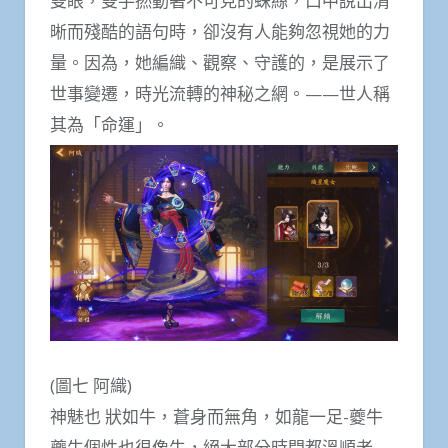
雙眼，雙手撚動著不可見的蛛絲，口中說出清
晰而殘酷的語句時，卻沒有人能夠忽視她的力
量。因為，她編織、觀察、守護的，是展示了
世事變遷，時光流轉的神秘之網。——世人稱
其為「命運」。
(圖七 阿織)
神魅也 狀如牛，蒼身而無角，如龍一足-夔牛
夔牛個性也很像牛，絕大部分時間都溫順老