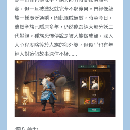
實，但一旦被激怒就完全不顧後果。曾經像龍
族一樣廣泛通婚，因此親戚無數，時至今日，
雖然全族已隱居多年，仍然能跟絕大部分妖三
代攀親。種族恐怖傳說是被人族做成鼓，深入
人心程度略等於人族的狼外婆，但似乎也有年
輕人對這個故事深信不疑……
(圖八 夔牛)