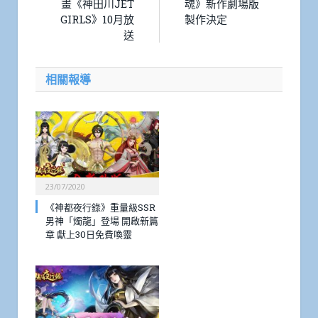
畫《神田川JET
魂》新作劇場版
GIRLS》10月放
製作決定
送
相關報導
23/07/2020
《神都夜行錄》重量級SSR
男神「燭龍」登場 開啟新篇
章 獻上30日免費喚靈