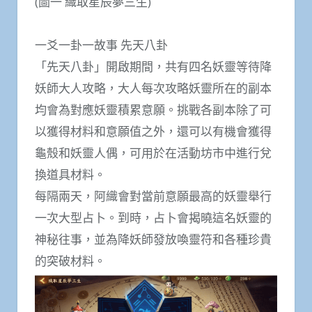
(圖一 織取星辰夢三生)
一爻一卦一故事 先天八卦
「先天八卦」開啟期間，共有四名妖靈等待降
妖師大人攻略，大人每次攻略妖靈所在的副本
均會為對應妖靈積累意願。挑戰各副本除了可
以獲得材料和意願值之外，還可以有機會獲得
龜殼和妖靈人偶，可用於在活動坊市中進行兌
換道具材料。
每隔兩天，阿織會對當前意願最高的妖靈舉行
一次大型占卜。到時，占卜會揭曉這名妖靈的
神秘往事，並為降妖師發放喚靈符和各種珍貴
的突破材料。