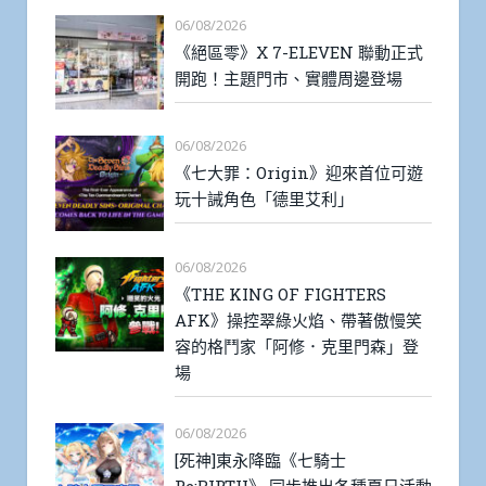
06/08/2026
《絕區零》X 7-ELEVEN 聯動正式
開跑！主題門市、實體周邊登場
06/08/2026
《七大罪：Origin》迎來首位可遊
玩十誡角色「德里艾利」
06/08/2026
《THE KING OF FIGHTERS
AFK》操控翠綠火焰、帶著傲慢笑
容的格鬥家「阿修．克里門森」登
場
06/08/2026
[死神]東永降臨《七騎士
Re:BIRTH》 同步推出各種夏日活動