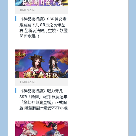
10/07/2020
《神都夜行錄》SSR神女嫦
娥翩翩下凡 SR玉兔長伴左
右 全新玩法銀月空境、妖靈
閣同步釋出
11/06/2020
《神都夜行錄》戰力非凡
SSR「綺羅」報到 歡慶週年
「緣結神都渡星橋」正式開
啟 隱藏版副本難度不容小覷