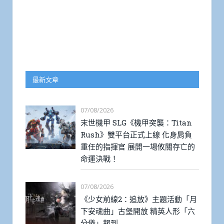
最新文章
07/08/2026
末世機甲 SLG《機甲突襲：Titan
Rush》雙平台正式上線 化身肩負
重任的指揮官 展開一場攸關存亡的
命運決戰！
07/08/2026
《少女前線2：追放》主題活動「月
下安魂曲」古堡開放 精英人形「六
分儀」報到