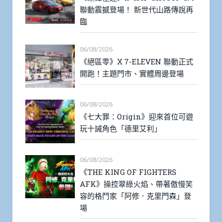
聯動震撼登場！ 新世代山路傳說再
臨
06/08/2026
《絕區零》X 7-ELEVEN 聯動正式
開跑！主題門市、實體周邊登場
06/08/2026
《七大罪：Origin》迎來首位可遊
玩十誡角色「德里艾利」
06/08/2026
《THE KING OF FIGHTERS
AFK》操控翠綠火焰、帶著傲慢笑
容的格鬥家「阿修．克里門森」登
場