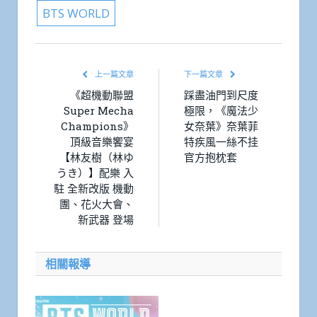
BTS WORLD
上一篇文章
下一篇文章
《超機動聯盟
踩盡油門到尺度
Super Mecha
極限，《魔法少
Champions》
女奈葉》奈葉菲
頂級音樂饗宴
特疾風一絲不挂
【林友樹（林ゆ
官方抱枕套
うき）】配樂 入
駐 全新改版 機動
團、花火大會、
新武器 登場
相關報導