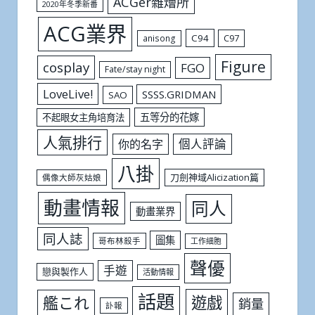
ACGer雜燴所
2020年冬季新番
ACG業界
C94
C97
anisong
Figure
cosplay
FGO
Fate/stay night
LoveLive!
SSSS.GRIDMAN
SAO
五等分的花嫁
不起眼女主角培育法
人氣排行
個人評論
你的名字
八掛
刀劍神域Alicization篇
偶像大師灰姑娘
動畫情報
同人
動畫業界
同人誌
圖集
哥布林殺手
工作細胞
聲優
手遊
戀與製作人
活動情報
話題
遊戲
艦これ
銷量
訃報