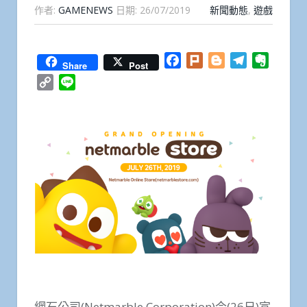
作者:
GAMENEWS
日期:
26/07/2019
新聞動態
,
遊戲
Facebook
Plurk
Blogger
Telegram
Everno
Share
Post
Copy
Line
Link
網石公司(Netmarble Corporation)今(26日)宣