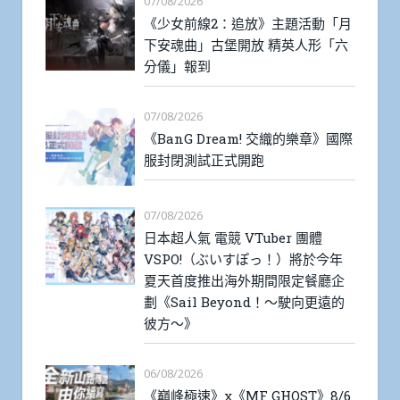
07/08/2026
《少女前線2：追放》主題活動「月
下安魂曲」古堡開放 精英人形「六
分儀」報到
07/08/2026
《BanG Dream! 交織的樂章》國際
服封閉測試正式開跑
07/08/2026
日本超人氣 電競 VTuber 團體
VSPO!（ぶいすぽっ！）將於今年
夏天首度推出海外期間限定餐廳企
劃《Sail Beyond！～駛向更遠的
彼方～》
06/08/2026
《巔峰極速》x《MF GHOST》8/6