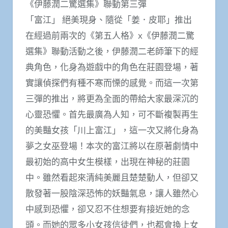
《伊藤潤二驚選集》聯動第三彈
「富江」 絕美現身、隨從「姜．皮耶」推出
在經過前兩次的《第五人格》x《伊藤潤二驚
選集》聯動活動之後，伊藤潤二老師筆下的經
典角色，化身為遊戲中的角色在莊園登場，著
實讓偵探們有種不寒而慄的感覺。而這一次第
三彈的推出，將更為全面的帶給大家最深沉的
心靈恐懼。首先最廣為人知，可不斷複製再生
的美豔女孩「川上富江」，這一次又將化身為
夢之女巫登場！本次的富江將以在原著劇情中
最初始的高中女生模樣，出現在神秘的莊園
中。雖然看起來清純美麗且楚楚動人，但卻又
散發著一股陰深恐怖的妖豔氣息，讓人雖然心
中感到恐懼，卻又忍不住想要有接近她的念
頭。而她的眾多小女孩信徒們，也都會換上女