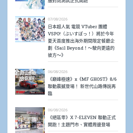
服封閉測試正式開跑
07/08/2026
日本超人氣 電競 VTuber 團體
VSPO!（ぶいすぽっ！）將於今年
夏天首度推出海外期間限定餐廳企
劃《Sail Beyond！～駛向更遠的
彼方～》
06/08/2026
《巔峰極速》x《MF GHOST》8/6
聯動震撼登場！ 新世代山路傳說再
臨
06/08/2026
《絕區零》X 7-ELEVEN 聯動正式
開跑！主題門市、實體周邊登場