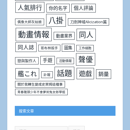
人氣排行
個人評論
你的名字
八掛
刀劍神域Alicization篇
偶像大師灰姑娘
動畫情報
同人
動畫業界
同人誌
圖集
哥布林殺手
工作細胞
聲優
手遊
戀與製作人
活動情報
話題
遊戲
艦これ
銷量
訃報
關於我轉生變成史萊姆這檔事
青春豬頭少年不會夢到兔女郎學姐
搜索文章