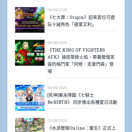
06/08/2026
《七大罪：Origin》迎來首位可遊
玩十誡角色「德里艾利」
06/08/2026
《THE KING OF FIGHTERS
AFK》操控翠綠火焰、帶著傲慢笑
容的格鬥家「阿修．克里門森」登
場
06/08/2026
[死神]東永降臨《七騎士
Re:BIRTH》 同步推出各種夏日活動
05/08/2026
《水滸歷險Online：重生》正式上