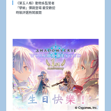
《第五人格》動物系監管者
「孽蜥」彈跳登場 最受歡迎
時裝評選熱鬧展開