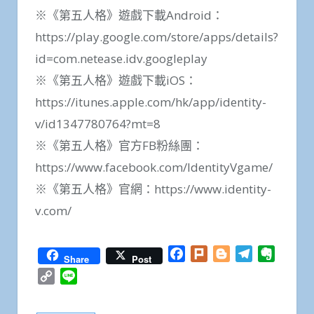
※《第五人格》遊戲下載Android：
https://play.google.com/store/apps/details?
id=com.netease.idv.googleplay
※《第五人格》遊戲下載iOS：
https://itunes.apple.com/hk/app/identity-
v/id1347780764?mt=8
※《第五人格》官方FB粉絲團：
https://www.facebook.com/IdentityVgame/
※《第五人格》官網：https://www.identity-
v.com/
Facebook
Plurk
Blogger
Telegram
Everno
Share
Post
Copy
Line
Link