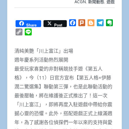
ACGN
,
新聞動態
,
遊戲
Facebook
Plurk
Blogger
Telegram
Everno
Share
Post
Copy
Line
Link
清純美艷「川上富江」出場
週年慶系列活動熱烈展開
最受玩家喜愛的非對稱競技手遊《第五人
格》，今（11）日官方宣布【第五人格×伊藤
潤二驚選集】聯動第三彈，也是此聯動活動的
最後壓軸，將在維護後正式推出了！這一次
「川上富江」，即將再度入駐遊戲中帶給你震
撼心靈的恐懼。此外，搭配遊戲正式上線滿週
年，為了感謝各位偵探們一年以來的支持與愛