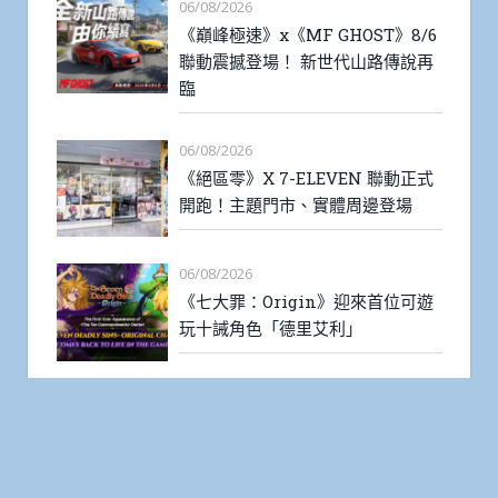
06/08/2026
《巔峰極速》x《MF GHOST》8/6
聯動震撼登場！ 新世代山路傳說再
臨
06/08/2026
《絕區零》X 7-ELEVEN 聯動正式
開跑！主題門市、實體周邊登場
06/08/2026
《七大罪：Origin》迎來首位可遊
玩十誡角色「德里艾利」
06/08/2026
《THE KING OF FIGHTERS
AFK》操控翠綠火焰、帶著傲慢笑
容的格鬥家「阿修．克里門森」登