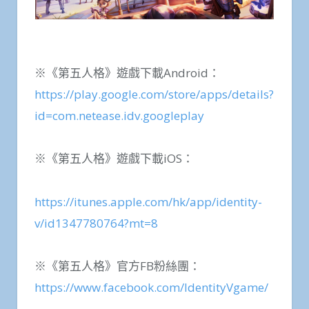
※《第五人格》遊戲下載Android：
https://play.google.com/store/apps/details?
id=com.netease.idv.googleplay
※《第五人格》遊戲下載iOS：
https://itunes.apple.com/hk/app/identity-
v/id1347780764?mt=8
※《第五人格》官方FB粉絲團：
https://www.facebook.com/IdentityVgame/