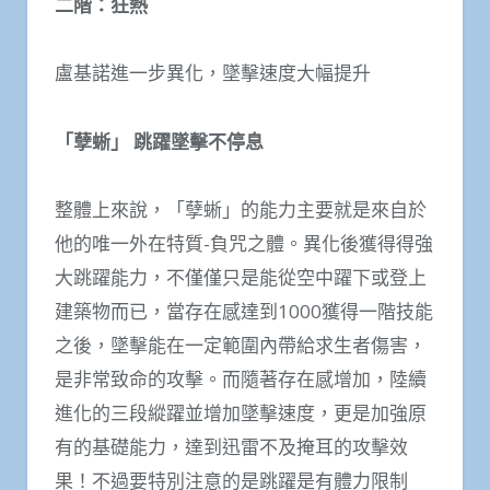
二階：狂熱
盧基諾進一步異化，墜擊速度大幅提升
「孽蜥」 跳躍墜擊不停息
整體上來說，「孽蜥」的能力主要就是來自於
他的唯一外在特質-負咒之體。異化後獲得得強
大跳躍能力，不僅僅只是能從空中躍下或登上
建築物而已，當存在感達到1000獲得一階技能
之後，墜擊能在一定範圍內帶給求生者傷害，
是非常致命的攻擊。而隨著存在感增加，陸續
進化的三段縱躍並增加墜擊速度，更是加強原
有的基礎能力，達到迅雷不及掩耳的攻擊效
果！不過要特別注意的是跳躍是有體力限制