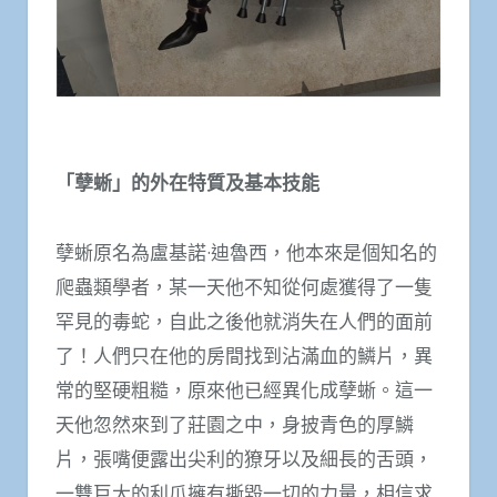
「孽蜥」的外在特質及基本技能
孽蜥原名為盧基諾·迪魯西，他本來是個知名的
爬蟲類學者，某一天他不知從何處獲得了一隻
罕見的毒蛇，自此之後他就消失在人們的面前
了！人們只在他的房間找到沾滿血的鱗片，異
常的堅硬粗糙，原來他已經異化成孽蜥。這一
天他忽然來到了莊園之中，身披青色的厚鱗
片，張嘴便露出尖利的獠牙以及細長的舌頭，
一雙巨大的利爪擁有撕毀一切的力量，相信求