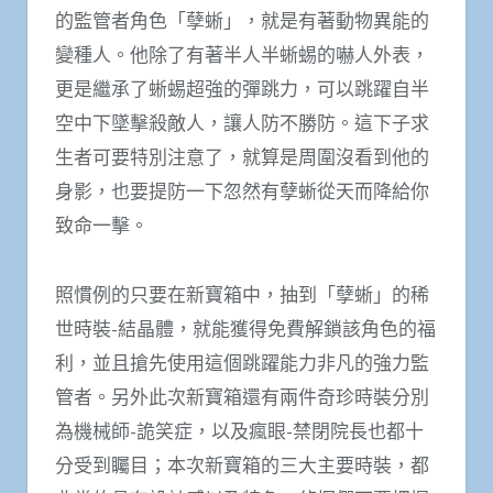
的監管者角色「孽蜥」，就是有著動物異能的
變種人。他除了有著半人半蜥蜴的嚇人外表，
更是繼承了蜥蜴超強的彈跳力，可以跳躍自半
空中下墜擊殺敵人，讓人防不勝防。這下子求
生者可要特別注意了，就算是周圍沒看到他的
身影，也要提防一下忽然有孽蜥從天而降給你
致命一擊。
照慣例的只要在新寶箱中，抽到「孽蜥」的稀
世時裝-結晶體，就能獲得免費解鎖該角色的福
利，並且搶先使用這個跳躍能力非凡的強力監
管者。另外此次新寶箱還有兩件奇珍時裝分別
為機械師-詭笑症，以及瘋眼-禁閉院長也都十
分受到矚目；本次新寶箱的三大主要時裝，都