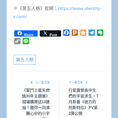
※《第五人格》官網：
https://www.identity-
v.com/
Facebook
Plurk
Blogger
Telegram
Everno
Share
Post
Copy
Line
Link
第五人格
上一篇文章
下一篇文章
《聖鬥士星矢燃
行星露營高中生
燒30年主題展》
們的宇宙求生，7
現場購票送10連
月新番《彼方的
抽！邀你一同沸
阿斯特拉》PV第
騰心中的小宇
2彈公開