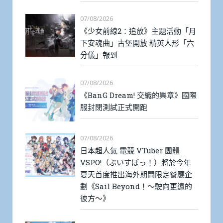
07/08/2026
《少女前線2：追放》主題活動「月
下安魂曲」古堡開放 精英人形「六
分儀」報到
07/08/2026
《BanG Dream! 交織的樂章》國際
服封閉測試正式開跑
07/08/2026
日本超人氣 電競 VTuber 團體
VSPO!（ぶいすぽっ！）將於今年
夏天首度推出海外期間限定餐廳企
劃《Sail Beyond！～駛向更遠的
彼方～》