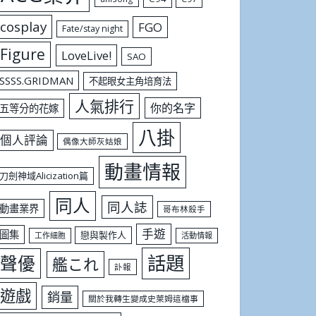
cosplay
FGO
Fate/stay night
Figure
LoveLive!
SAO
SSSS.GRIDMAN
不起眼女主角培育法
人氣排行
你的名字
五等分的花嫁
八掛
個人評論
偶像大師灰姑娘
動畫情報
刀劍神域Alicization篇
同人
同人誌
動畫業界
哥布林殺手
手遊
圖集
戀與製作人
工作細胞
活動情報
話題
聲優
艦これ
訃報
遊戲
銷量
關於我轉生變成史萊姆這檔事