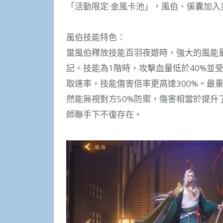
「活動限定·金風卡池」，風伯、傒囊加入
風伯技能特色：
當風伯釋放技能百羽夜遊時，強大的風能
記。技能為1階時，攻擊血量低於40%並
取速率，技能傷害倍率更高達300%。最
然能無視對方50%防禦，傷害相當於提升了
師聯手下不復存在。