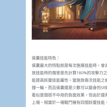
傒囊技能特色：
傒囊最大的特點就是每次施展技能時，會減
放技能時的傷害是先計算180%的攻擊力
能提高妖靈技能屬性。當施放兩次技能之
撐一輪。而且傒囊還是少數可以變身的S
看似是個很不中用的負面效果，但由於還
上場，相當於一場戰鬥擁有四個妖靈技能