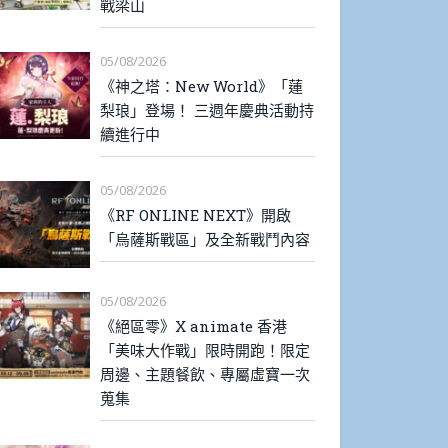
戰梁山
05/08/2026
《神之塔：New World》「蓮
梨琅」登場！ 三週年慶典活動持
續進行中
05/08/2026
《RF ONLINE NEXT》開啟
「烏薩斯戰區」及全新戰鬥內容
05/08/2026
《絕區零》X animate 香港
「美味大作戰」限時開跑！限定
周邊、主題餐飲、專屬虛寶一次
蒐集