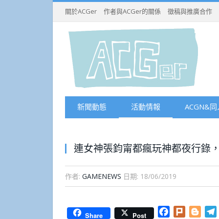
關於ACGer
作者與ACGer的關係
徵稿與推廣合作
新聞動態
活動情報
ACGN&同
連女神張鈞甯都瘋玩神都夜行錄
作者:
GAMENEWS
日期:
18/06/2019
Facebook
Plurk
Blog
Share
Post