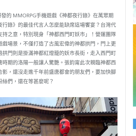
Link
易研發的 MMORPG手機遊戲《神都夜行錄》在萬眾期
夜行錄》的最佳代言人怎麼能缺席這場饗宴？台灣代
支持之意，特別現身「神都西門町妖市」！營運團隊
遊戲場景，不僅打造了古風宏偉的神都拱門，門上更
過拱門則是掛滿神都紅燈籠的妖市長街，走入西門町
唐時期的洛陽一般讓人驚艷。張鈞甯此次親臨神都西
合影，還沒走進千年前盛唐都會的朋友們，要加快腳
粉絲們，還在等甚麼呢？