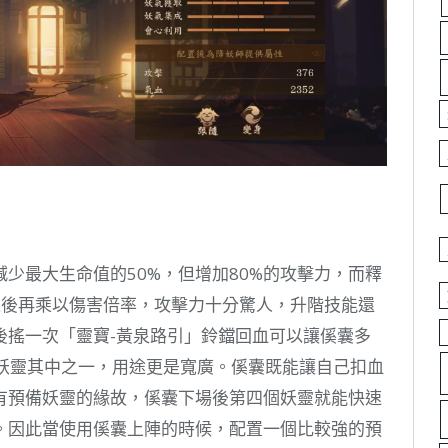
少最大生命值的50%，但增加80%的攻擊力，而釋
之後再乘以傷害倍率，攻擊力十分驚人，升階技能還
後搖一次「靈寶-黃泉路引」鈴鐺回血可以讓傒囊多
R妖靈其中之一，用途更是寬廣。傒囊既能讓自己扣血
有預備妖靈的緣故，傒囊下場後第四個妖靈就能快速
。因此當使用傒囊上陣的時候，配置一個比較強的預