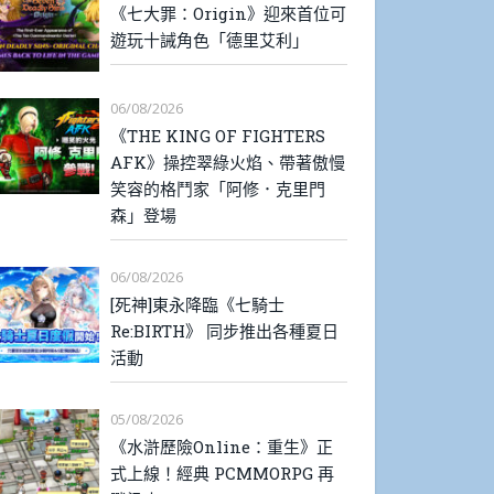
《七大罪：Origin》迎來首位可
遊玩十誡角色「德里艾利」
06/08/2026
《THE KING OF FIGHTERS
AFK》操控翠綠火焰、帶著傲慢
笑容的格鬥家「阿修．克里門
森」登場
06/08/2026
[死神]東永降臨《七騎士
Re:BIRTH》 同步推出各種夏日
活動
05/08/2026
《水滸歷險Online：重生》正
式上線！經典 PCMMORPG 再