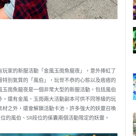
有玩家的新服活動「金風玉雨魚龍夜」，意外捧紅了
著特別氣質的「風伯」，玩世不恭的心態以及痞痞的
風玉雨魚龍夜是一個非常大型的新服活動，包括風伯
外，還有金風、玉雨兩大活動副本可供不同等級的玩
素材之外，還會解鎖活動卡池，許多強大的妖靈召喚
段位的風伯、SR段位的傒囊兩個活動限定的妖靈。