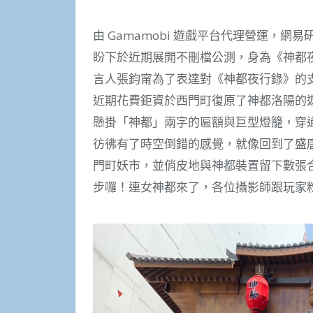
由 Gamamobi 遊戲平台代理營運，網
盼下於近期展開不刪檔公測，身為《神都
言人張鈞甯為了表達對《神都夜行錄》的
近期花費鉅資於西門町復原了神都洛陽的
懸掛「神都」兩字的匾額與巨型燈籠，穿
彷彿有了時空倒錯的感覺，就像回到了盛
門町妖市，並俏皮地與神都裝置留下數張
步囉！連女神都來了，各位攝影師跟玩家