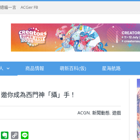
總編一言
ACGer FB
人
商品情報
萌新百科(仮)
星海航路
，邀你成為西門神「攝」手！
ACGN
,
新聞動態
,
遊戲
ger
Telegram
Evernote
Copy
Line