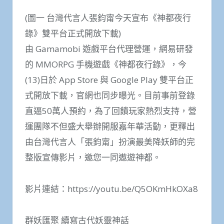
(圖一 台灣代言人張鈞甯今天宣布《神都夜行
錄》雙平台正式開放下載)
由 Gamamobi 遊戲平台代理營運，網易研發
的 MMORPG 手機遊戲《神都夜行錄》，今
(13)日於 App Store 與 Google Play 雙平台正
式開放下載，官網也同步曝光。目前事前登錄
直逼50萬人預約，為了回饋玩家熱烈支持，營
運團隊不但盛大舉辦開服嘉年華活動，更釋出
由台灣代言人「張鈞甯」扮演最美降妖師的完
整版宣傳影片，邀您一同遨遊神都。
影片連結：https://youtu.be/Q5OKmHkOXa8
群妖匯聚 續寫古代妖靈神話