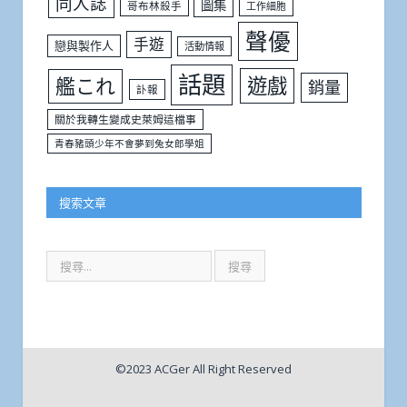
同人誌
圖集
哥布林殺手
工作細胞
聲優
手遊
戀與製作人
活動情報
話題
遊戲
艦これ
銷量
訃報
關於我轉生變成史萊姆這檔事
青春豬頭少年不會夢到兔女郎學姐
搜索文章
©2023 ACGer All Right Reserved