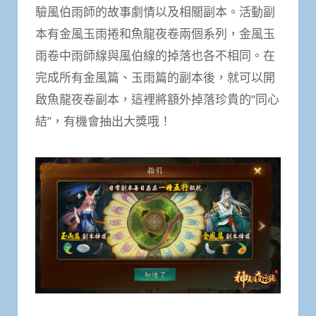
驗風伯雨師的故事劇情以及相關副本。活動副
本有金風玉雨捲和魚龍夜卷兩個系列，金風玉
雨卷中雨師線與風伯線的掉落也各不相同。在
完成所有金風篇、玉雨篇的副本後，就可以開
啟魚龍夜卷副本，這裡將額外掉落珍貴的“同心
結”，有機會抽出大獎哦！