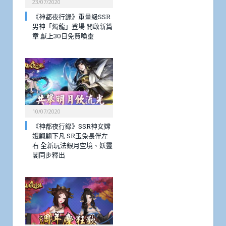
23/07/2020
《神都夜行錄》重量級SSR
男神「燭龍」登場 開啟新篇
章 獻上30日免費喚靈
10/07/2020
《神都夜行錄》SSR神女嫦
娥翩翩下凡 SR玉兔長伴左
右 全新玩法銀月空境、妖靈
閣同步釋出