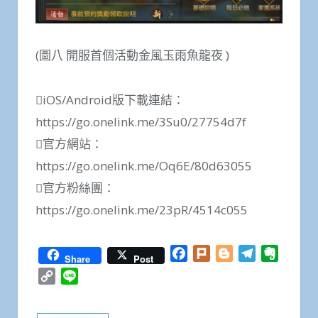
(圖八 開服首個活動金風玉雨魚龍夜 )
iOS/Android版下載連結：
https://go.onelink.me/3Su0/27754d7f
官方網站：
https://go.onelink.me/Oq6E/80d63055
官方粉絲團：
https://go.onelink.me/23pR/4514c055
Facebook
Plurk
Blogger
Telegram
Everno
Share
Post
Copy
Line
Link