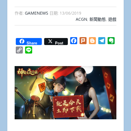
作者:
GAMENEWS
日期:
13/06/2019
ACGN
,
新聞動態
,
遊戲
Facebook
Plurk
Blogger
Telegram
Everno
Share
Post
Copy
Line
Link