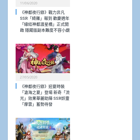
11/06/2020
《神都夜行錄》戰力非凡
SSR「綺羅」報到 歡慶週年
「緣結神都渡星橋」正式開
啟 隱藏版副本難度不容小覷
27/05/2020
《神都夜行錄》迎夏時裝
「滄海之夏」登場 新奇「流
光」效果華麗助陣 SSR妖靈
「摩雲」蓄勢待發