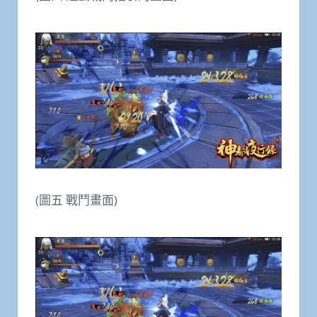
(圖五 戰鬥畫面)