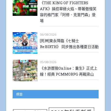
《THE KING OF FIGHTERS
AFK》操控翠綠火焰、帶著傲慢笑
容的格鬥家「阿修．克里門森」登
場
06/08/2026
[死神]東永降臨《七騎士
Re:BIRTH》 同步推出各種夏日活動
05/08/2026
《水滸歷險Online：重生》正式上
線！經典 PCMMORPG 再戰梁山
標籤