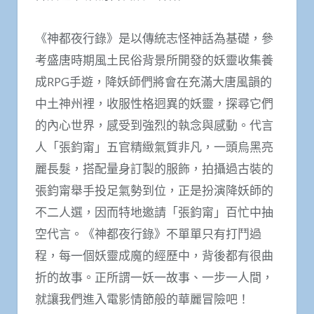
《神都夜行錄》是以傳統志怪神話為基礎，參
考盛唐時期風土民俗背景所開發的妖靈收集養
成RPG手遊，降妖師們將會在充滿大唐風韻的
中土神州裡，收服性格迥異的妖靈，探尋它們
的內心世界，感受到強烈的執念與感動。代言
人「張鈞甯」五官精緻氣質非凡，一頭烏黑亮
麗長髮，搭配量身訂製的服飾，拍攝過古裝的
張鈞甯舉手投足氣勢到位，正是扮演降妖師的
不二人選，因而特地邀請「張鈞甯」百忙中抽
空代言。《神都夜行錄》不單單只有打鬥過
程，每一個妖靈成魔的經歷中，背後都有很曲
折的故事。正所謂一妖一故事、一步一人間，
就讓我們進入電影情節般的華麗冒險吧！