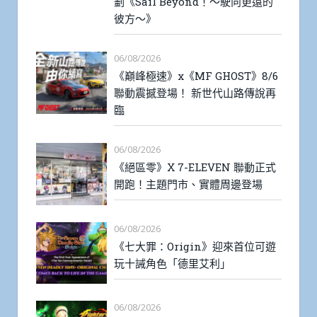
劃《Sail Beyond！～駛向更遠的
彼方～》
06/08/2026
《巔峰極速》x《MF GHOST》8/6
聯動震撼登場！ 新世代山路傳說再
臨
06/08/2026
《絕區零》X 7-ELEVEN 聯動正式
開跑！主題門市、實體周邊登場
06/08/2026
《七大罪：Origin》迎來首位可遊
玩十誡角色「德里艾利」
06/08/2026