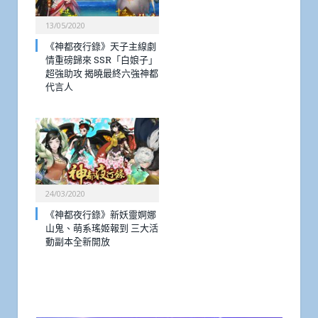
13/05/2020
《神都夜行錄》天子主線劇
情重磅歸來 SSR「白娘子」
超強助攻 揭曉最終六強神都
代言人
24/03/2020
《神都夜行錄》新妖靈婀娜
山鬼、萌系瑤姬報到 三大活
動副本全新開放