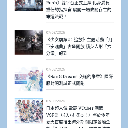
Rush》雙平台正式上線 化身肩負
重任的指揮官 展開一場攸關存亡的
命運決戰！
07/08/2026
《少女前線2：追放》主題活動「月
下安魂曲」古堡開放 精英人形「六
分儀」報到
07/08/2026
《BanG Dream! 交織的樂章》國際
服封閉測試正式開跑
07/08/2026
日本超人氣 電競 VTuber 團體
VSPO!（ぶいすぽっ！）將於今年
夏天首度推出海外期間限定餐廳企