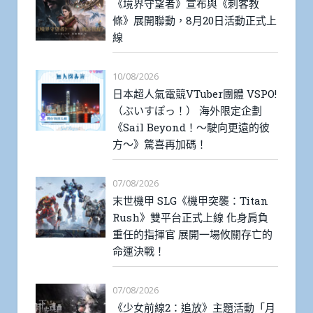
《境界守望者》宣布與《刺客教
條》展開聯動，8月20日活動正式上
線
10/08/2026
日本超人氣電競VTuber團體 VSPO!
（ぶいすぽっ！） 海外限定企劃
《Sail Beyond！～駛向更遠的彼
方～》驚喜再加碼！
07/08/2026
末世機甲 SLG《機甲突襲：Titan
Rush》雙平台正式上線 化身肩負
重任的指揮官 展開一場攸關存亡的
命運決戰！
07/08/2026
《少女前線2：追放》主題活動「月