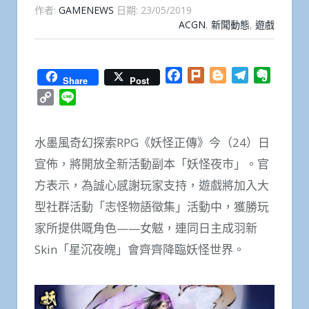
作者:
GAMENEWS
日期:
23/05/2019
ACGN
,
新聞動態
,
遊戲
Facebook
Plurk
Blogger
Telegram
Everno
Share
Post
Copy
Line
Link
水墨風奇幻探索RPG《妖怪正傳》今（24）日
宣佈，將開放全新活動副本「妖怪夜市」。官
方表示，為誠心感謝玩家支持，遊戲將加入大
型社群活動「志怪物語徵集」活動中，獲勝玩
家所提供嘅角色——女魃，連同日主成羽新
Skin「星沉夜魄」會齊齊降臨妖怪世界。