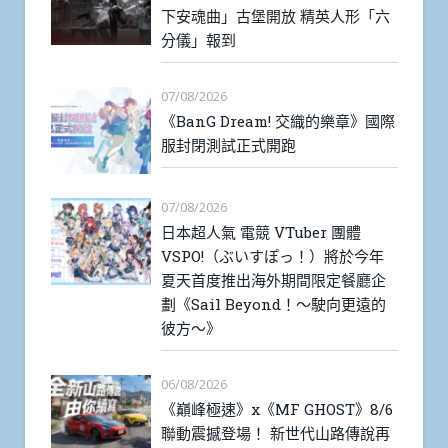
下安魂曲」古堡開放 精英人形「六
分儀」報到
07/08/2026
《BanG Dream! 交織的樂章》國際
服封閉測試正式開跑
07/08/2026
日本超人氣 電競 VTuber 團體
VSPO!（ぶいすぽっ！）將於今年
夏天首度推出海外期間限定餐廳企
劃《Sail Beyond！～駛向更遠的
彼方～》
06/08/2026
《巔峰極速》x《MF GHOST》8/6
聯動震撼登場！ 新世代山路傳說再