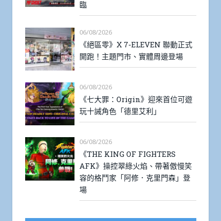
臨
06/08/2026
《絕區零》X 7-ELEVEN 聯動正式
開跑！主題門市、實體周邊登場
06/08/2026
《七大罪：Origin》迎來首位可遊
玩十誡角色「德里艾利」
06/08/2026
《THE KING OF FIGHTERS
AFK》操控翠綠火焰、帶著傲慢笑
容的格鬥家「阿修．克里門森」登
場