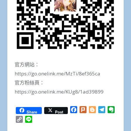
官方網站：
https://go.onelink.me/MzTi/8ef365ca
官方粉絲頁：
https://go.onelink.me/KUg8/1ad39899
Facebook
Plurk
Blogger
Telegram
Everno
Share
Post
Copy
Line
Link