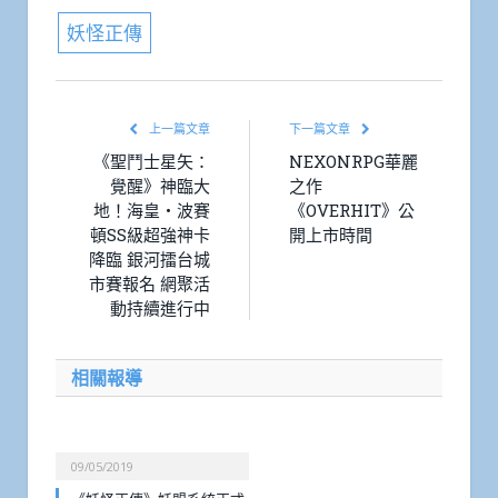
妖怪正傳
上一篇文章
下一篇文章
《聖鬥士星矢：
NEXONRPG華麗
覺醒》神臨大
之作
地！海皇‧波賽
《OVERHIT》公
頓SS級超強神卡
開上市時間
降臨 銀河擂台城
市賽報名 網聚活
動持續進行中
相關報導
09/05/2019