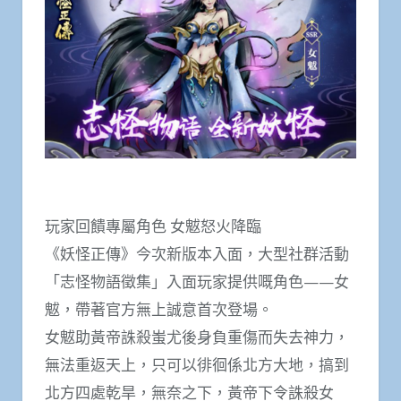
玩家回饋專屬角色 女魃怒火降臨
《妖怪正傳》今次新版本入面，大型社群活動
「志怪物語徵集」入面玩家提供嘅角色——女
魃，帶著官方無上誠意首次登場。
女魃助黃帝誅殺蚩尤後身負重傷而失去神力，
無法重返天上，只可以徘徊係北方大地，搞到
北方四處乾旱，無奈之下，黃帝下令誅殺女