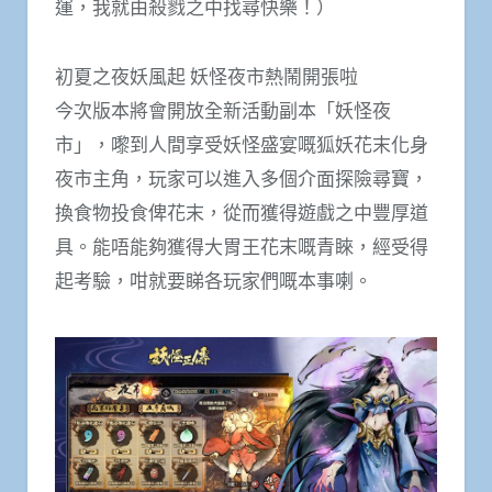
運，我就由殺戮之中找尋快樂！）
初夏之夜妖風起 妖怪夜市熱鬧開張啦
今次版本將會開放全新活動副本「妖怪夜
市」，嚟到人間享受妖怪盛宴嘅狐妖花末化身
夜市主角，玩家可以進入多個介面探險尋寶，
換食物投食俾花末，從而獲得遊戲之中豐厚道
具。能唔能夠獲得大胃王花末嘅青睞，經受得
起考驗，咁就要睇各玩家們嘅本事喇。