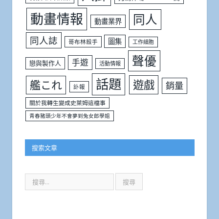
動畫情報
同人
動畫業界
同人誌
圖集
哥布林殺手
工作細胞
聲優
手遊
戀與製作人
活動情報
話題
遊戲
艦これ
銷量
訃報
關於我轉生變成史萊姆這檔事
青春豬頭少年不會夢到兔女郎學姐
搜索文章