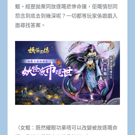
魃。經歷拋棄同放逐嘅悲慘命運，佢嘅憤怒同
怨念到底去到幾深呢？一切都等玩家係遊戲入
面尋找答案。
（女魃：既然耀眼功業唔可以改變被放逐嘅命