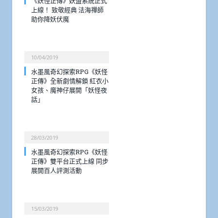
《妖怪正傳》妖盟系統正式
上線！ 致敬經典 法海禪師
助你降妖伏魔
10/04/2019
水墨風奇幻探索RPG《妖怪
正傳》全新劇情解鎖 紅衣小
女孩、魔神仔展開「妖怪夜
話」
28/03/2019
水墨風奇幻探索RPG《妖怪
正傳》雙平台正式上線 同步
展開百人評測活動
15/03/2019