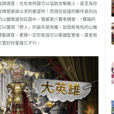
逃跑速度，在危急時還可以協助攻擊敵人，甚至為你
者陣營夢寐以求的奢望吧！而現在這樣的夥伴真的出
的山豬闖盪到莊園中。隨著第六賽季精華．1寶箱的
可以獲得「野人」的搶先使用權。這個新角色的山豬
移動速度，累積一定怒氣值可以衝撞監管者，還會幫
定要好好愛護它才行。