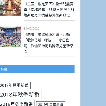
《三國：謀定天下》全新問鼎賽
季「南郡烽起」8月8日開啟！S1
煥新服及非遺蘇繡外觀新登場
31/07/2026
《崩壞：星穹鐵道》線下活動
「歡愉信號—嗶波！」今日登
場 歡愉星神阿哈降臨兒童新樂
園
標籤
2018年夏季新番
2018年秋季新番
2019年冬季新番
2019年夏季新番