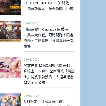
《RF ONLINE NEXT》開啟
「烏薩斯戰區」及全新戰鬥內容
05/08/2026
《絕區零》X animate 香港
「美味大作戰」限時開跑！限定
周邊、主題餐飲、專屬虛寶一次
蒐集
04/08/2026
開放世界 MMORPG《傳奇4》
迎接上市 5 週年 全新職業「精靈
士」開放事前預約 5 週年紀念
MV 同步公開
04/08/2026
8 月限定！《寒霜啟示錄》