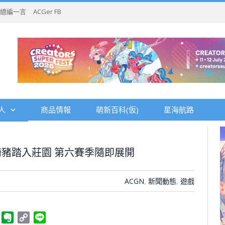
總編一言
ACGer FB
人
商品情報
萌新百科(仮)
星海航路
豬踏入莊園 第六賽季隨即展開
ACGN
,
新聞動態
,
遊戲
ger
Telegram
Evernote
Copy
Line