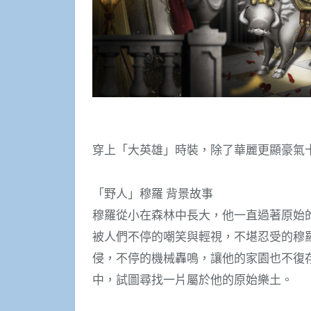
穿上「大英雄」時裝，除了華麗更顯豪氣
「野人」穆羅 背景故事
穆羅從小在森林中長大，他一直過著原始
被人們不停的嘲笑與輕視，不堪忍受的穆
侵，不停的機械轟鳴，讓他的家園也不復
中，試圖尋找一片屬於他的原始樂土。