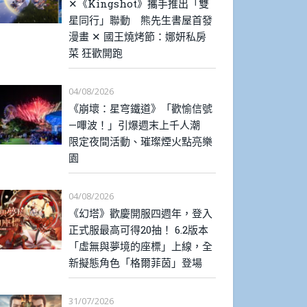
✕《Kingshot》攜手推出「雙
星同行」聯動 熊先生書屋首發
漫畫 ✕ 國王燒烤節：娜妍私房
菜 狂歡開跑
04/08/2026
《崩壞：星穹鐵道》「歡愉信號
—嗶波！」引爆週末上千人潮
限定夜間活動、璀璨煙火點亮樂
園
04/08/2026
《幻塔》歡慶開服四週年，登入
正式服最高可得20抽！ 6.2版本
「虛無與夢境的座標」上線，全
新擬態角色「格爾菲茵」登場
31/07/2026