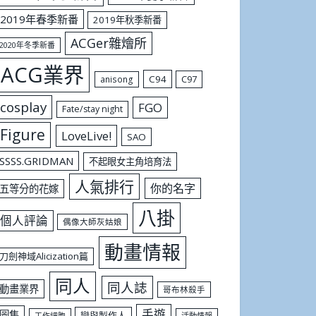
2019年春季新番
2019年秋季新番
ACGer雜燴所
2020年冬季新番
ACG業界
C94
C97
anisong
cosplay
FGO
Fate/stay night
Figure
LoveLive!
SAO
SSSS.GRIDMAN
不起眼女主角培育法
人氣排行
你的名字
五等分的花嫁
八掛
個人評論
偶像大師灰姑娘
動畫情報
刀劍神域Alicization篇
同人
同人誌
動畫業界
哥布林殺手
手遊
圖集
戀與製作人
工作細胞
活動情報