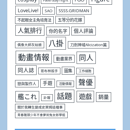
Fate/stay night
LoveLive!
SSSS.GRIDMAN
SAO
五等分的花嫁
不起眼女主角培育法
人氣排行
個人評論
你的名字
八掛
刀劍神域Alicization篇
偶像大師灰姑娘
動畫情報
同人
動畫業界
同人誌
圖集
哥布林殺手
工作細胞
聲優
手遊
戀與製作人
活動情報
話題
遊戲
艦これ
銷量
訃報
關於我轉生變成史萊姆這檔事
青春豬頭少年不會夢到兔女郎學姐