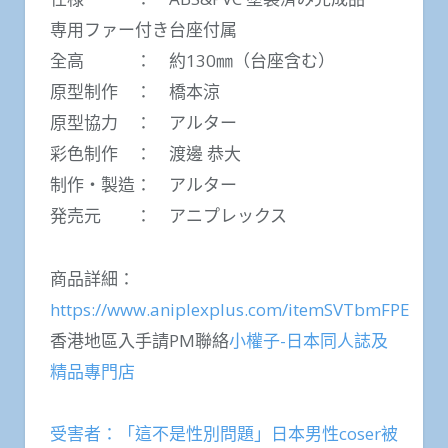
専用ファー付き台座付属
全高 ： 約130㎜（台座含む）
原型制作 ： 橋本涼
原型協力 ： アルター
彩色制作 ： 渡邊 恭大
制作・製造： アルター
発売元 ： アニプレックス
商品詳細：
https://www.aniplexplus.com/itemSVTbmFPE
香港地區入手請PM聯絡
小權子-日本同人誌及
精品專門店
受害者：「這不是性別問題」日本男性coser被