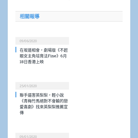
相關報導
09/06/2020
在坂道相會，劇場版《不起
眼女主角培育法Fine》6月
18日香港上映
25/01/2020
聯手逼害英梨梨，輕小說
《青梅竹馬絕對不會輸的戀
愛喜劇》找來英梨梨推薦宣
傳
09/01/2020