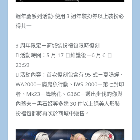
週年慶系列活動-使用 3 週年裝扮券以上裝扮必
得其一
3 周年限定－商城裝扮禮包限時復刻
 活動時間：5 月 17 日維護後－6 月 6 日
23:59
 活動內容：首次復刻包含有 95 式－夏鳴蟬、
WA2000－魔鬼魚行動、IWS-2000－第七封印
者、Mk23－蜂糖花、G36C－邁出步伐的你與
內蓋夫－黑石姬等多達 30 件以上絕美人形裝
扮禮包都將再次於商城中販售。