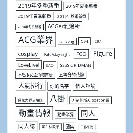
2019年冬季新番
2019年夏季新番
2019年春季新番
2019年秋季新番
ACGer雜燴所
2020年冬季新番
ACG業界
C94
C97
anisong
Figure
cosplay
FGO
Fate/stay night
LoveLive!
SSSS.GRIDMAN
SAO
五等分的花嫁
不起眼女主角培育法
人氣排行
個人評論
你的名字
八掛
刀劍神域Alicization篇
偶像大師灰姑娘
動畫情報
同人
動畫業界
同人誌
圖集
哥布林殺手
工作細胞