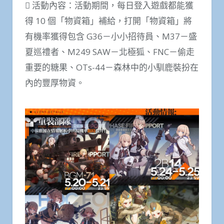
 活動內容：活動期間，每日登入遊戲都能獲
得 10 個「物資箱」補給，打開「物資箱」將
有機率獲得包含 G36－小小招待員、M37－盛
夏巡禮者、M249 SAW－北極狐、FNC－偷走
重要的糖果、OTs-44－森林中的小馴鹿裝扮在
內的豐厚物資。