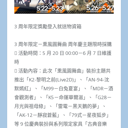
3 周年限定獎勵登入就送物資箱
3 周年限定－熏風圓舞曲 周年慶主題限時採購
 活動時間：5 月 20 日 00:00－6 月 7 日維護
時
 活動內容：此次「熏風圓舞曲」裝扮主題共
推出「K2-黎明之前(Live2D)」、「AN-94-沈
默嫣紅」、「M99－白兔夏宴」、「MDR－酒
會觀測者」、「K5－命運華爾滋」、「G28－
月光與祖母綠」、「雷電－黑天鵝的夢」、
「AK-12－靜寂蒼藍」、「79式－星夜狐步」
等 9 位慶典裝扮與系列限定家具「古典音樂