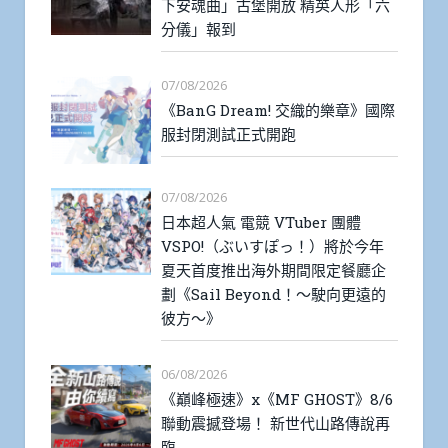
下安魂曲」古堡開放 精英人形「六
分儀」報到
07/08/2026
《BanG Dream! 交織的樂章》國際
服封閉測試正式開跑
07/08/2026
日本超人氣 電競 VTuber 團體
VSPO!（ぶいすぽっ！）將於今年
夏天首度推出海外期間限定餐廳企
劃《Sail Beyond！～駛向更遠的
彼方～》
06/08/2026
《巔峰極速》x《MF GHOST》8/6
聯動震撼登場！ 新世代山路傳說再
臨