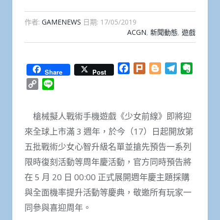
作者:
GAMENEWS
日期:
17/05/2019
ACGN
,
新聞動態
,
遊戲
Facebook
Plurk
Blogger
Telegram
Everno
Share
Post
Copy
Line
Link
槍械擬人戰術手機遊戲《少女前線》即將迎
來全球上市滿 3 週年，於今（17）日起開放第
五批戰術少女心智升級名單並搶先預告一系列
限時復刻活動等周年慶活動，官方同時預告將
在 5 月 20 日 00:00 正式展開週年慶主題採購
與全面機率提升活動等慶典，敬邀所有玩家一
同參與喜迎周年。