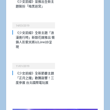
《少女前線》並推出全新主
題裝扮「暗黑迷宮」
14/03/2019
《少女前線》全新主題「浪
漫進行時」新娘花嫁推出 衝
鋒人形索米將以Live2D呈
現
11/01/2019
《少女前線》全新節慶主題
「正月之鐘」歡騰敲響！三
度參展 台北國際電玩展