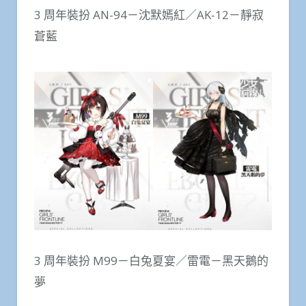
3 周年裝扮 AN-94－沈默嫣紅／AK-12－靜寂
蒼藍
3 周年裝扮 M99－白兔夏宴／雷電－黑天鵝的
夢