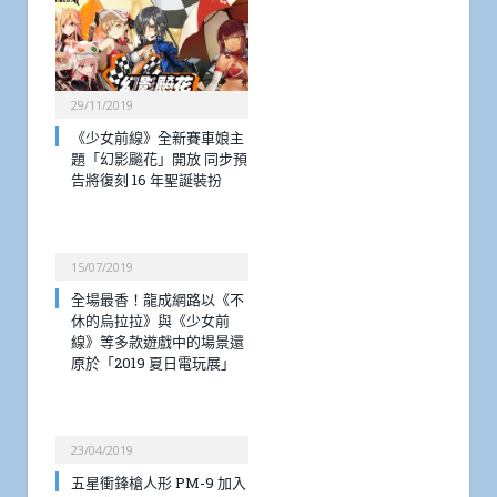
29/11/2019
《少女前線》全新賽車娘主
題「幻影飈花」開放 同步預
告將復刻 16 年聖誕裝扮
15/07/2019
全場最香！龍成網路以《不
休的烏拉拉》與《少女前
線》等多款遊戲中的場景還
原於「2019 夏日電玩展」
23/04/2019
五星衝鋒槍人形 PM-9 加入