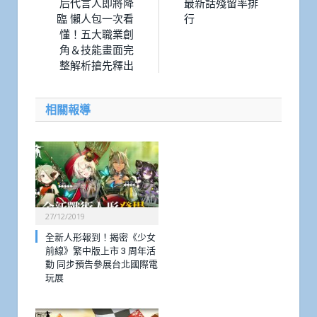
后代言人即將降
最新話殘留率排
臨 懶人包一次看
行
懂！五大職業創
角＆技能畫面完
整解析搶先釋出
相關報導
27/12/2019
全新人形報到！揭密《少女
前線》繁中版上市 3 周年活
動 同步預告參展台北國際電
玩展