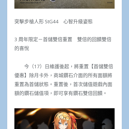
突擊步槍人形 StG44 心智升級姿態
3 周年限定－首儲雙倍重置 雙倍的回饋雙倍
的喜悅
今（17）日維護後起，將重置【首儲雙倍
優惠】除月卡外，商城鑽石介面的所有面額將
重置為首儲狀態。重置後，首次儲值遊戲內面
額的鑽石儲值項，即可享有鑽石雙倍回饋。