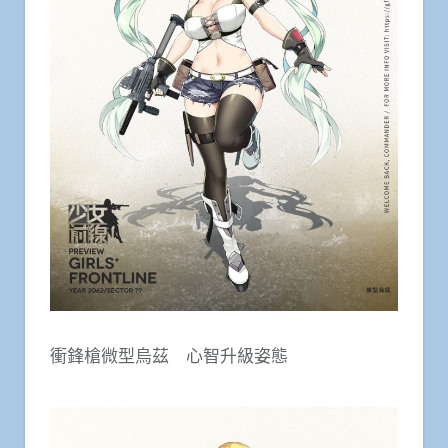
衝鋒槍微型烏茲 心智升級姿態