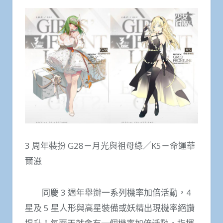
3 周年裝扮 G28－月光與祖母綠／K5－命運華
爾滋
同慶 3 週年舉辦一系列機率加倍活動，4
星及 5 星人形與高星裝備或妖精出現機率絕讚