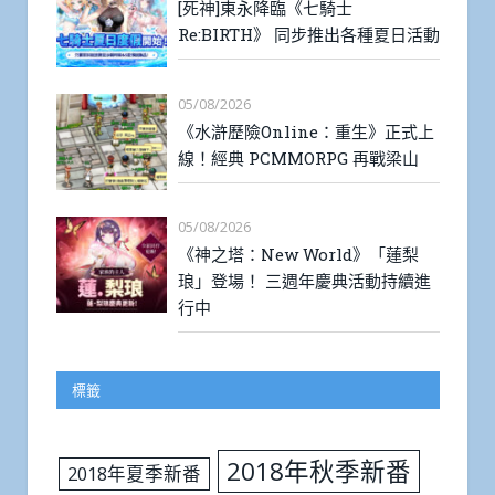
[死神]東永降臨《七騎士
Re:BIRTH》 同步推出各種夏日活動
05/08/2026
《水滸歷險Online：重生》正式上
線！經典 PCMMORPG 再戰梁山
05/08/2026
《神之塔：New World》「蓮梨
琅」登場！ 三週年慶典活動持續進
行中
標籤
2018年秋季新番
2018年夏季新番