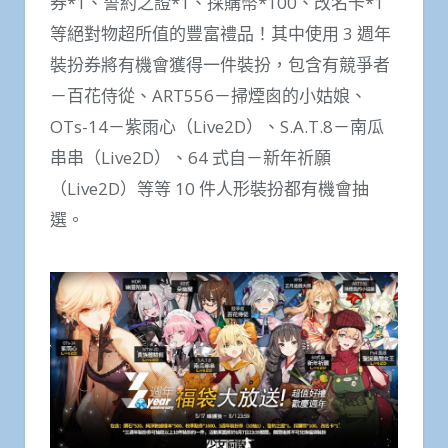
券*1、誓約之證*1、採購幣*100、改名卡*1
等絕對物超所值的豐富禮品！其中使用 3 週年
裝扮券將有機會獲得一件裝扮，包含有競爭者
－百花侍從、ART556－掃煙囪的小姑娘、
OTs-14－紫雨心（Live2D）、S.A.T.8－南瓜
串串（Live2D）、64 式自－新年祈願
（Live2D）等等 10 件人形裝扮都有機會抽
選。