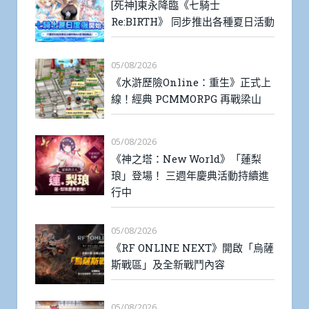
[死神]東永降臨《七騎士
Re:BIRTH》 同步推出各種夏日活動
05/08/2026
《水滸歷險Online：重生》正式上
線！經典 PCMMORPG 再戰梁山
05/08/2026
《神之塔：New World》「蓮梨
琅」登場！ 三週年慶典活動持續進
行中
05/08/2026
《RF ONLINE NEXT》開啟「烏薩
斯戰區」及全新戰鬥內容
05/08/2026