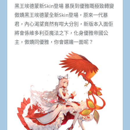
黑王埃德蒙新Skin登場 暴戾到優雅嘅極致轉變
傲嬌黑王埃德蒙全新Skin登場，原來一代暴
君，內心渴望竟然有咁大分別，新版本入面佢
將會係維多利亞魔法之下，化身優雅帝國公
主，傲嬌同優雅，你會選邊一面呢？