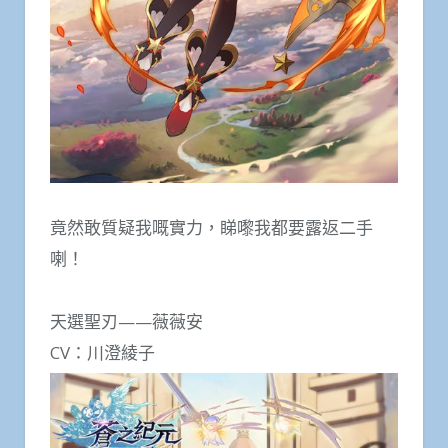
竟然敢質疑我嘅實力，睇嚟我都要露返二手
喇！
天選聖刃——薇薇安
CV：川澄綾子