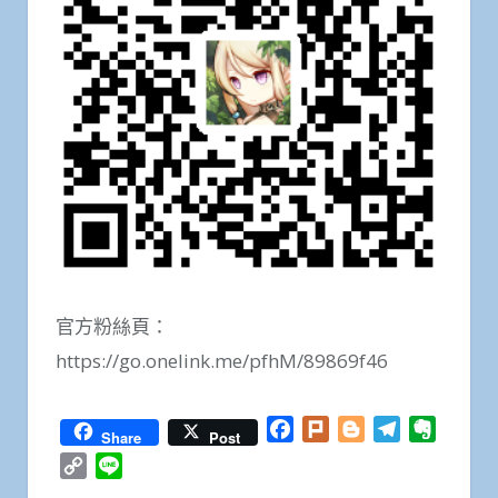
官方粉絲頁：
https://go.onelink.me/pfhM/89869f46
Facebook
Plurk
Blogger
Telegram
Everno
Share
Post
Copy
Line
Link