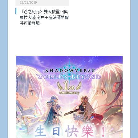
29/03/2019
《蒼之紀元》雙天使重回奧
羅拉大陸 宅居王座法師希爾
芬可愛登場