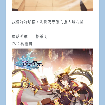
我會好好珍惜，呢份為守護而強大嘅力量
星落將軍——格萊明
CV：梶裕貴