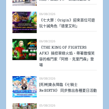
06/08/2026
《七大罪：Origin》迎來首位可遊
玩十誡角色「德里艾利」
06/08/2026
《THE KING OF FIGHTERS
AFK》操控翠綠火焰、帶著傲慢笑
容的格鬥家「阿修．克里門森」登
場
06/08/2026
[死神]東永降臨《七騎士
Re:BIRTH》 同步推出各種夏日活動
05/08/2026