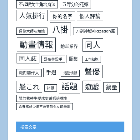
五等分的花嫁
不起眼女主角培育法
人氣排行
個人評論
你的名字
八掛
刀劍神域Alicization篇
偶像大師灰姑娘
動畫情報
同人
動畫業界
同人誌
圖集
哥布林殺手
工作細胞
聲優
手遊
戀與製作人
活動情報
話題
遊戲
艦これ
銷量
訃報
關於我轉生變成史萊姆這檔事
青春豬頭少年不會夢到兔女郎學姐
搜索文章