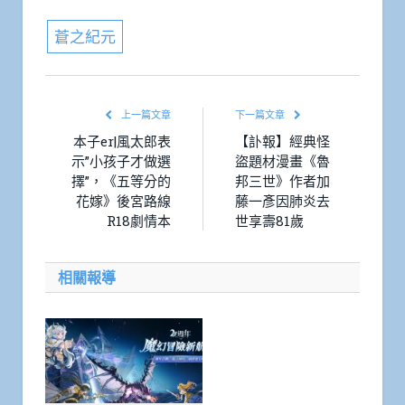
蒼之紀元
上一篇文章
下一篇文章
本子er|風太郎表
【訃報】經典怪
示”小孩子才做選
盜題材漫畫《魯
擇”，《五等分的
邦三世》作者加
花嫁》後宮路線
藤一彥因肺炎去
R18劇情本
世享壽81歲
相關報導