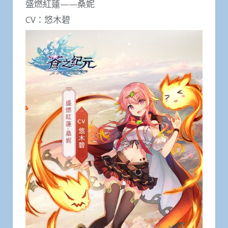
盛燃紅蓮——桑妮
CV：悠木碧