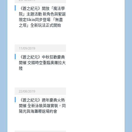
《蒼之紀元》開放「魔法學
院」主題活動 新角色與聖誕
限定Skin同步登場 「無盡
之塔」全新玩法正式開始
11/09/2019
《蒼之紀元》中秋狂歡慶典
開催 交錯時空重臨奧羅拉大
陸
22/08/2019
《蒼之紀元》週年慶典火熱
開催 全新泳裝英雄實裝，同
陽光與海灘嚟返場約會