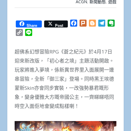
ACGN
,
新聞動態
,
遊戲
Facebook
Plurk
Blogger
Telegram
Everno
Share
Post
Copy
Line
Link
超佛系幻想冒險RPG《蒼之紀元》於4月17日
迎來新改版，「初心者之境」主題活動開啟。
玩家將進入夢境，係新異世界里入面展開一連
串冒險，全新「御三家」登場。同時黑王埃德
蒙新Skin亦會同步實裝，一改強勢暴君嘅形
象，變身優雅大方嘅帝國公主，一齊睇睇唔同
時空入面佢地會變成點樣喇！