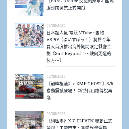
《BanG Dream! 交織的樂章》國際
服封閉測試正式開跑
07/08/2026
日本超人氣 電競 VTuber 團體
VSPO!（ぶいすぽっ！）將於今年
夏天首度推出海外期間限定餐廳企
劃《Sail Beyond！～駛向更遠的
彼方～》
06/08/2026
《巔峰極速》x《MF GHOST》8/6
聯動震撼登場！ 新世代山路傳說再
臨
06/08/2026
《絕區零》X 7-ELEVEN 聯動正式
開跑！主題門市、實體周邊登場