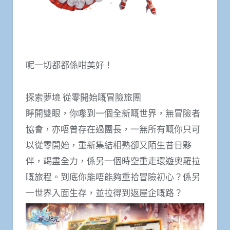
呢一切都都係咁美好！
探索夢境 從零開始嘅冒險旅團
睜開雙眼，你嚟到一個全新嘅世界，無冒險者
協會，亦唔曾存在過團長，一無所有嘅你只可
以從零開始，重新集結相熟卻又陌生昔日夥
伴，竭盡全力，係另一個時空重走環遊奧羅拉
嘅旅程。到底你能唔能夠重拾冒險初心？係另
一世界入面生存，並拉得到返屋企嘅路？