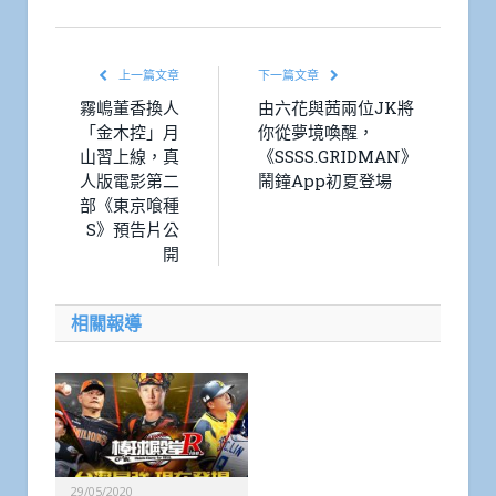
上一篇文章
下一篇文章
霧嶋董香換人
由六花與茜兩位JK將
「金木控」月
你從夢境喚醒，
山習上線，真
《SSSS.GRIDMAN》
人版電影第二
鬧鐘App初夏登場
部《東京喰種
S》預告片公
開
相關報導
29/05/2020