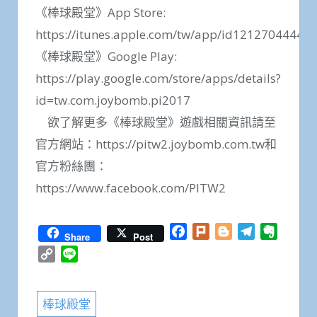
《棒球殿堂》App Store:
https://itunes.apple.com/tw/app/id1212704444
《棒球殿堂》Google Play:
https://play.google.com/store/apps/details?
id=tw.com.joybomb.pi2017
欲了解更多《棒球殿堂》遊戲相關資訊請至
官方網站：https://pitw2.joybomb.com.tw和
官方粉絲團：
https://www.facebook.com/PITW2
Facebook
Plurk
Blogger
Telegram
Everno
Share
Post
Copy
Line
Link
棒球殿堂