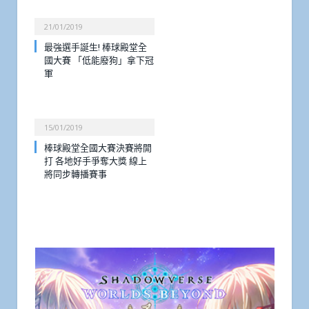
21/01/2019
最強選手誕生! 棒球殿堂全
國大賽 「低能廢狗」拿下冠
軍
15/01/2019
棒球殿堂全國大賽決賽將開
打 各地好手爭奪大獎 線上
將同步轉播賽事