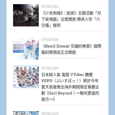
07/08/2026
《少女前線2：追放》主題活動「月
下安魂曲」古堡開放 精英人形「六
分儀」報到
07/08/2026
《BanG Dream! 交織的樂章》國際
服封閉測試正式開跑
07/08/2026
日本超人氣 電競 VTuber 團體
VSPO!（ぶいすぽっ！）將於今年
夏天首度推出海外期間限定餐廳企
劃《Sail Beyond！～駛向更遠的
彼方～》
06/08/2026