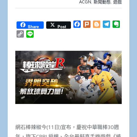
ACGN
,
新聞動態
,
遊戲
Facebook
Plurk
Blogger
Telegram
Everno
Share
Post
Copy
Line
Link
網石棒辣椒今(11日)宣布，慶祝中華職棒30週
年，旗下CPBL授權、全台最擬真手機遊戲《棒