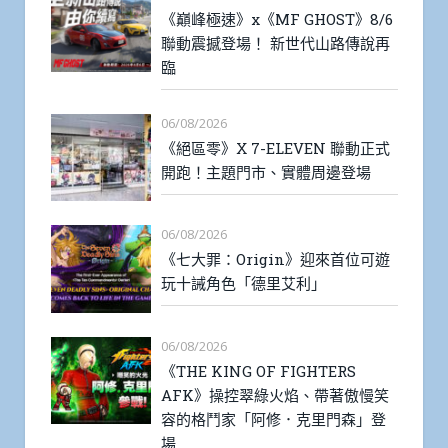
《巔峰極速》x《MF GHOST》8/6
聯動震撼登場！ 新世代山路傳說再
臨
06/08/2026
《絕區零》X 7-ELEVEN 聯動正式
開跑！主題門市、實體周邊登場
06/08/2026
《七大罪：Origin》迎來首位可遊
玩十誡角色「德里艾利」
06/08/2026
《THE KING OF FIGHTERS
AFK》操控翠綠火焰、帶著傲慢笑
容的格鬥家「阿修．克里門森」登
場