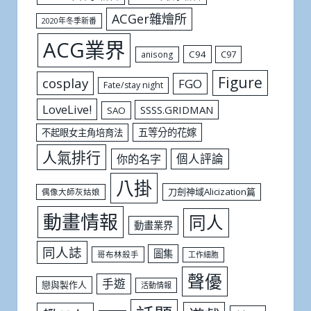
ACGer雜燴所
2020年冬季新番
ACG業界
C94
C97
anisong
Figure
cosplay
FGO
Fate/stay night
LoveLive!
SSSS.GRIDMAN
SAO
五等分的花嫁
不起眼女主角培育法
人氣排行
個人評論
你的名字
八掛
刀劍神域Alicization篇
偶像大師灰姑娘
動畫情報
同人
動畫業界
同人誌
圖集
哥布林殺手
工作細胞
聲優
手遊
戀與製作人
活動情報