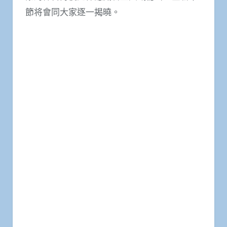
節将會同大家逐一揭曉。