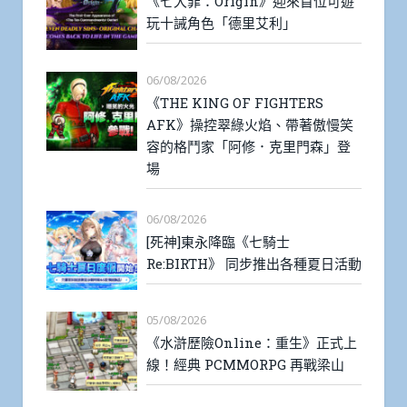
《七大罪：Origin》迎來首位可遊
玩十誡角色「德里艾利」
06/08/2026
《THE KING OF FIGHTERS
AFK》操控翠綠火焰、帶著傲慢笑
容的格鬥家「阿修．克里門森」登
場
06/08/2026
[死神]東永降臨《七騎士
Re:BIRTH》 同步推出各種夏日活動
05/08/2026
《水滸歷險Online：重生》正式上
線！經典 PCMMORPG 再戰梁山