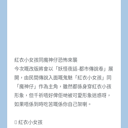
紅衣小女孩同魔神仔恐怖來襲
今次嘅改版將會以「妖怪夜話-都市傳說卷」展
開，由民間傳說入面嘅鬼魅「紅衣小女孩」同
「魔神仔」作為主角，雖然都係身穿紅衣小孩
形象，但千祈唔好俾佢哋被可愛形象迷惑呀，
如果唔係到時吃苦嘅係你自己架喇。
 紅衣小女孩