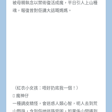
被母親執念以禁術復活成魔，平日引人上山種
魂，報復曾對佢講大話嘅媽媽。
（紅衣小女孩：唔好扔底我一個！）
 魔神仔
一種調皮精怪，會迷惑人類心智，呃人去到荒
山野嶺，令到佢哋迷路受困。如果係山間遇到