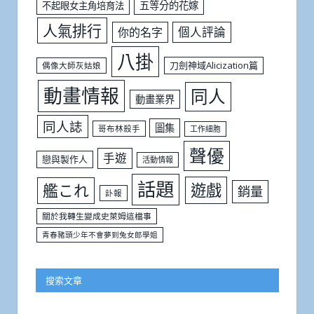
五等分的花嫁
不起眼女主角培育法
人氣排行
個人評論
你的名字
八掛
刀劍神域Alicization篇
偶像大師灰姑娘
動畫情報
同人
動畫業界
同人誌
圖集
哥布林殺手
工作細胞
聲優
手遊
戀與製作人
活動情報
話題
遊戲
艦これ
銷量
訃報
關於我轉生變成史萊姆這檔事
青春豬頭少年不會夢到兔女郎學姐
搜索文章