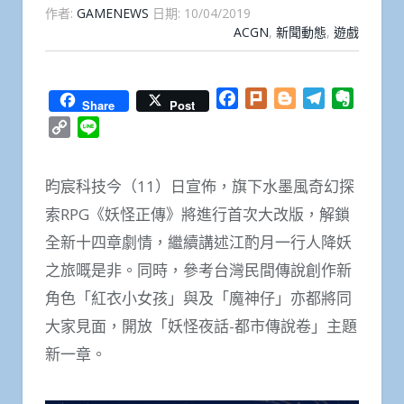
作者:
GAMENEWS
日期:
10/04/2019
ACGN
,
新聞動態
,
遊戲
Facebook
Plurk
Blogger
Telegram
Everno
Share
Post
Copy
Line
Link
昀宸科技今（11）日宣佈，旗下水墨風奇幻探
索RPG《妖怪正傳》將進行首次大改版，解鎖
全新十四章劇情，繼續講述江酌月一行人降妖
之旅嘅是非。同時，參考台灣民間傳說創作新
角色「紅衣小女孩」與及「魔神仔」亦都將同
大家見面，開放「妖怪夜話-都市傳說卷」主題
新一章。