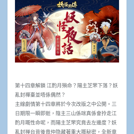
第十四章解鎖 江酌月殞命？陽主芝罘下落？妖
亂封禪臺並唔係偶然？
主線劇情第十四章將於今次改版之中公開。三
日期限一瞬即逝，陰主三山係咪真係會拎走江
酌月嘅性命呢，而陽主芝罘究竟去左邊度？妖
亂封禅台背後竟仲隐藏著重大嘅秘密，全新章