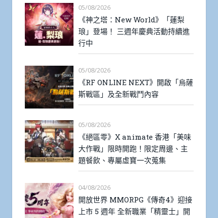
05/08/2026
《神之塔：New World》「蓮梨
琅」登場！ 三週年慶典活動持續進
行中
05/08/2026
《RF ONLINE NEXT》開啟「烏薩
斯戰區」及全新戰鬥內容
05/08/2026
《絕區零》X animate 香港「美味
大作戰」限時開跑！限定周邊、主
題餐飲、專屬虛寶一次蒐集
04/08/2026
開放世界 MMORPG《傳奇4》迎接
上市 5 週年 全新職業「精靈士」開