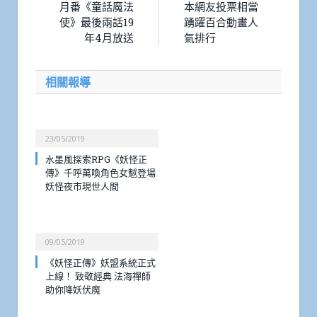
月番《童話魔法
本網友投票相當
使》最後兩話19
踴躍百合動畫人
年4月放送
氣排行
相關報導
23/05/2019
水墨風探索RPG《妖怪正
傳》千呼萬喚角色女魃登場
妖怪夜市現世人間
09/05/2019
《妖怪正傳》妖盟系統正式
上線！ 致敬經典 法海禪師
助你降妖伏魔