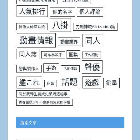
不起眼女主角培育法
人氣排行
個人評論
你的名字
八掛
刀劍神域Alicization篇
偶像大師灰姑娘
動畫情報
同人
動畫業界
同人誌
圖集
哥布林殺手
工作細胞
聲優
手遊
戀與製作人
活動情報
話題
遊戲
艦これ
銷量
訃報
關於我轉生變成史萊姆這檔事
青春豬頭少年不會夢到兔女郎學姐
搜索文章