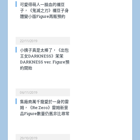
可愛得萌人一臉血的禰豆
子，《鬼滅之刃》禰豆子身
體變小版Figure再販預約
22/11/2019
小姨子真是太棒了，《出包
王女DARKNESS》茉茉
DARKNESS ver. Figure預
約開始
06/11/2019
集廠商萬千寵愛於一身的雷
姆，《Re:Zero》雷姆新景
品Figure數量仍舊非比尋常
29/10/2019