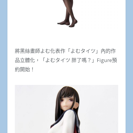
將黑絲畫師よむ化表作「よむタイツ」內的作
品立體化，「よむタイツ 胖了嗎？」Figure預
約開始！