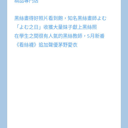
精品專門店
黑絲畫得好照片看到飽，知名黑絲畫師よむ
「よむ之日」收獲大量妹子獻上黑絲照
在學生之間很有人氣的黑絲教師，5月新番
《看絲襪》追加聲優茅野愛衣