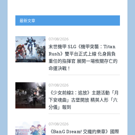
最新文章
07/08/2026
末世機甲 SLG《機甲突襲：Titan
Rush》雙平台正式上線 化身肩負
重任的指揮官 展開一場攸關存亡的
命運決戰！
07/08/2026
《少女前線2：追放》主題活動「月
下安魂曲」古堡開放 精英人形「六
分儀」報到
07/08/2026
《BanG Dream! 交織的樂章》國際