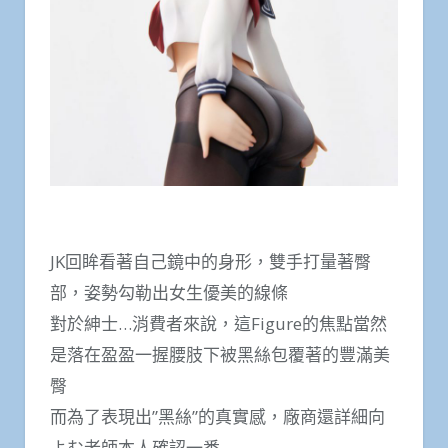
JK回眸看著自己鏡中的身形，雙手打量著臀
部，姿勢勾勒出女生優美的線條
對於紳士…消費者來說，這Figure的焦點當然
是落在盈盈一握腰肢下被黑絲包覆著的豐滿美
臀
而為了表現出”黑絲”的真實感，廠商還詳細向
よむ老師本人確認一番