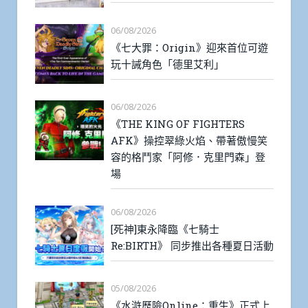
06/08/2026
《七大罪：Origin》迎來首位可遊
玩十誡角色「德里艾利」
06/08/2026
《THE KING OF FIGHTERS
AFK》操控翠綠火焰、帶著傲慢笑
容的格鬥家「阿修．克里門森」登
場
06/08/2026
[死神]東永降臨《七騎士
Re:BIRTH》 同步推出各種夏日活動
05/08/2026
《水滸歷險Online：重生》正式上