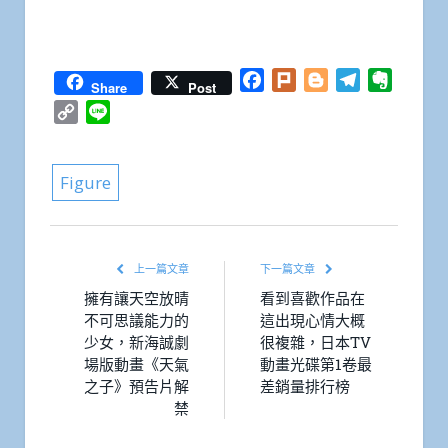
Facebook
Plurk
Blogger
Telegram
Everno
Share
Post
Copy
Line
Link
Figure
上一篇文章
下一篇文章
擁有讓天空放晴
看到喜歡作品在
不可思議能力的
這出現心情大概
少女，新海誠劇
很複雜，日本TV
場版動畫《天氣
動畫光碟第1卷最
之子》預告片解
差銷量排行榜
禁