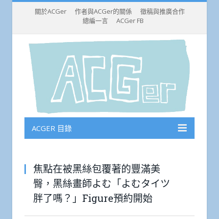
關於ACGer
作者與ACGer的關係
徵稿與推廣合作
總編一言
ACGer FB
ACGER 目錄
焦點在被黑絲包覆著的豐滿美
臀，黑絲畫師よむ「よむタイツ
胖了嗎？」Figure預約開始