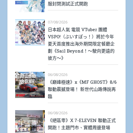
服封閉測試正式開跑
07/08/2026
日本超人氣 電競 VTuber 團體
VSPO!（ぶいすぽっ！）將於今年
夏天首度推出海外期間限定餐廳企
劃《Sail Beyond！～駛向更遠的
彼方～》
06/08/2026
《巔峰極速》x《MF GHOST》8/6
聯動震撼登場！ 新世代山路傳說再
臨
06/08/2026
《絕區零》X 7-ELEVEN 聯動正式
開跑！主題門市、實體周邊登場