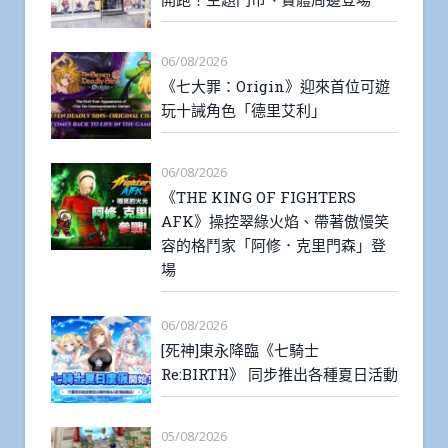
06/08/2026
《七大罪：Origin》迎來首位可遊
玩十誡角色「德里艾利」
06/08/2026
《THE KING OF FIGHTERS
AFK》操控翠綠火焰、帶著傲慢笑
容的格鬥家「阿修．克里門森」登
場
06/08/2026
[死神]東永降臨《七騎士
Re:BIRTH》 同步推出各種夏日活動
05/08/2026