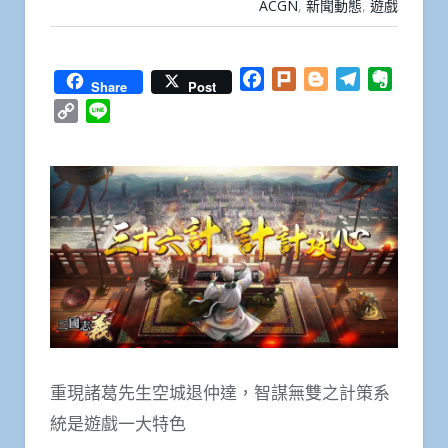
ACGN
,
新聞動態
,
遊戲
Facebook
Plurk
Blogger
Telegram
Everno
Share
Post
Copy
Line
Link
重現諸葛先生空城退仲達，智謀無雙之計策系
統是遊戲一大特色