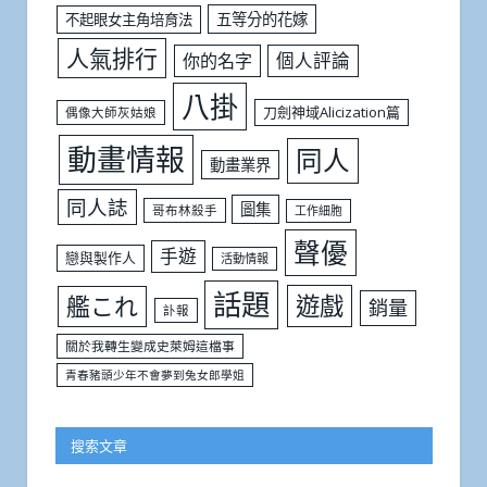
五等分的花嫁
不起眼女主角培育法
人氣排行
個人評論
你的名字
八掛
刀劍神域Alicization篇
偶像大師灰姑娘
動畫情報
同人
動畫業界
同人誌
圖集
哥布林殺手
工作細胞
聲優
手遊
戀與製作人
活動情報
話題
遊戲
艦これ
銷量
訃報
關於我轉生變成史萊姆這檔事
青春豬頭少年不會夢到兔女郎學姐
搜索文章