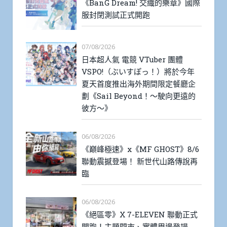
《BanG Dream! 交織的樂章》國際
服封閉測試正式開跑
07/08/2026
日本超人氣 電競 VTuber 團體
VSPO!（ぶいすぽっ！）將於今年
夏天首度推出海外期間限定餐廳企
劃《Sail Beyond！～駛向更遠的
彼方～》
06/08/2026
《巔峰極速》x《MF GHOST》8/6
聯動震撼登場！ 新世代山路傳說再
臨
06/08/2026
《絕區零》X 7-ELEVEN 聯動正式
開跑！主題門市、實體周邊登場