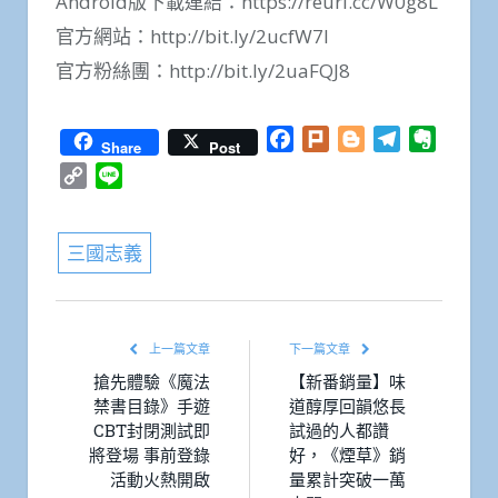
Android版下載連結：https://reurl.cc/W0g8L
官方網站：http://bit.ly/2ucfW7I
官方粉絲團：http://bit.ly/2uaFQJ8
Facebook
Plurk
Blogger
Telegram
Everno
Share
Post
Copy
Line
Link
三國志義
上一篇文章
下一篇文章
搶先體驗《魔法
【新番銷量】味
禁書目錄》手遊
道醇厚回韻悠長
CBT封閉測試即
試過的人都讚
將登場 事前登錄
好，《煙草》銷
活動火熱開啟
量累計突破一萬