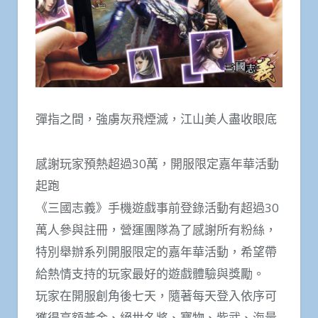
彈指之間，強虜灰飛煙滅，江山美人盡收眼底
感謝玩家預熱超過30萬，開服限定嘉年華活動
起跑
《三國志義》手機遊戲事前登錄活動有超過30
萬人參與註冊，營運團隊為了感謝所有粉絲，
特別舉辦系列開服限定的嘉年華活動，希望帶
給熱情支持的玩家最好的遊戲體驗與獎勵。
玩家在開服創角後七天，隨著每天登入依序可
獲得高額黃金、絕世名將、寶物、紫武、海量