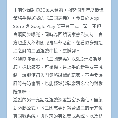
事前登錄超過30萬人預約，強勢問鼎年度最佳
策略手機遊戲的《三國志義》，今日於 App
Store 與 Google Play 雙平台正式上架，不但
官網同步曝光，同時為回饋玩家熱烈支持，官
方也盛大舉辦開服嘉年華活動，在看似多如過
江之鯽的三國遊戲中投下震撼彈。
營運團隊表示，《三國志義》以SLG玩法為基
底，採快節奏、可掛機、易上手的新手友善機
制，讓即使初入門策略遊戲的玩家，不需要爆
肝等待防偷襲，也能輕鬆體驗廢寢忘食的對戰
醍醐味。
遊戲的另一亮點是遊戲深度豐富多變化，無絕
對必勝公式，《三國志義》融合熱血的全方位
真國戰系統，與耐玩的英雄養成系統、以及標