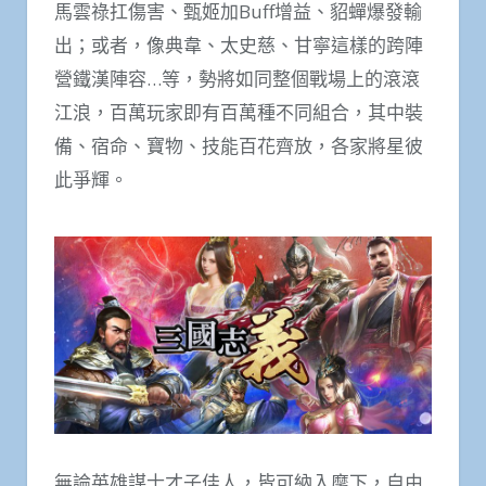
馬雲祿扛傷害、甄姬加Buff增益、貂蟬爆發輸
出；或者，像典韋、太史慈、甘寧這樣的跨陣
營鐵漢陣容…等，勢將如同整個戰場上的滾滾
江浪，百萬玩家即有百萬種不同組合，其中裝
備、宿命、寶物、技能百花齊放，各家將星彼
此爭輝。
無論英雄謀士才子佳人，皆可納入麾下，自由