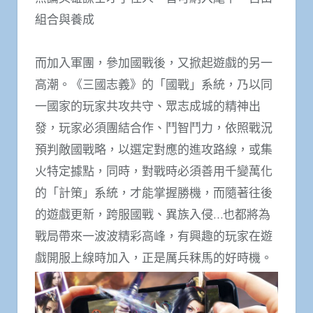
組合與養成
而加入軍團，參加國戰後，又掀起遊戲的另一
高潮。《三國志義》的「國戰」系統，乃以同
一國家的玩家共攻共守、眾志成城的精神出
發，玩家必須團結合作、鬥智鬥力，依照戰況
預判敵國戰略，以選定對應的進攻路線，或集
火特定據點，同時，對戰時必須善用千變萬化
的「計策」系統，才能掌握勝機，而隨著往後
的遊戲更新，跨服國戰、異族入侵…也都將為
戰局帶來一波波精彩高峰，有興趣的玩家在遊
戲開服上線時加入，正是厲兵秣馬的好時機。