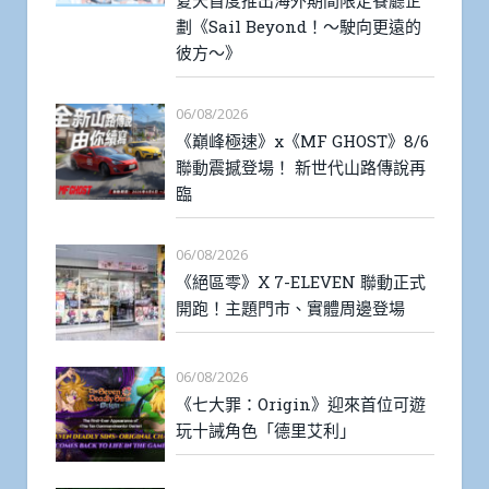
夏天首度推出海外期間限定餐廳企
劃《Sail Beyond！～駛向更遠的
彼方～》
06/08/2026
《巔峰極速》x《MF GHOST》8/6
聯動震撼登場！ 新世代山路傳說再
臨
06/08/2026
《絕區零》X 7-ELEVEN 聯動正式
開跑！主題門市、實體周邊登場
06/08/2026
《七大罪：Origin》迎來首位可遊
玩十誡角色「德里艾利」