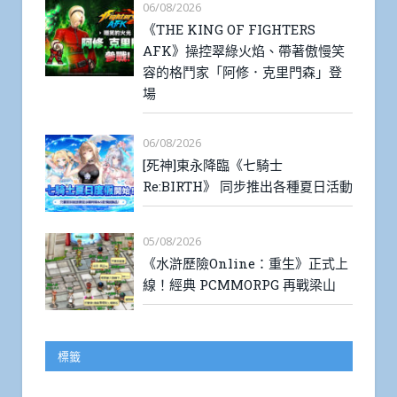
06/08/2026
《THE KING OF FIGHTERS
AFK》操控翠綠火焰、帶著傲慢笑
容的格鬥家「阿修．克里門森」登
場
06/08/2026
[死神]東永降臨《七騎士
Re:BIRTH》 同步推出各種夏日活動
05/08/2026
《水滸歷險Online：重生》正式上
線！經典 PCMMORPG 再戰梁山
標籤