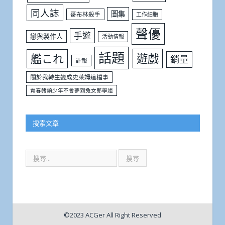
同人誌
圖集
哥布林殺手
工作細胞
聲優
手遊
戀與製作人
活動情報
話題
遊戲
艦これ
銷量
訃報
關於我轉生變成史萊姆這檔事
青春豬頭少年不會夢到兔女郎學姐
搜索文章
©2023 ACGer All Right Reserved