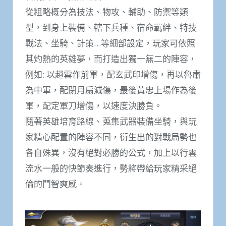
從粗略概分為技法、物攻、輔助、防禦等類
型，到身上裝備、轄下兵種、宿命羈絆、特技
戰法、坐騎、計策…等細部設定，玩家可依照
其灼熱的英雄夢，而打造出獨一無二的陣容，
例如: 以趙雲作前軍，配玄武印增傷，再以魯肅
為中軍，配閉月扇減傷，最後黃忠上場作為後
軍，配定軍刀增傷，以速度決勝負。
隨著英雄培育路線、蒐集武器裝備坐騎，與玩
家精心配置的陣容不同，衍生出的對戰局勢也
各自殊異，沒有絕對必勝的公式，加上以行雲
流水一般的快節奏進行，勢將帶給玩家精采絕
倫的鬥智爽感。