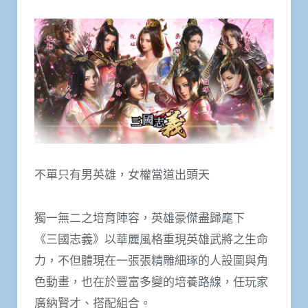
不單只有男英雄，女權當道出頭天
獨一無二之培育陣容，英雄豪傑盡歸麾下
《三國志義》以華麗風格重現英雄武將之生命
力，不但體現在一張張精雕細琢的人設圖與角
色動畫，也在於豐富多變的培養路線，任玩家
廣納賢才、搭配組合。