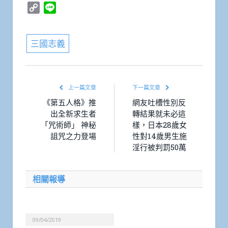
Copy
Line
Link
三國志義
上一篇文章
下一篇文章
《第五人格》推
網友吐槽性別反
出全新求生者
轉結果就未必這
「咒術師」 神秘
樣，日本28歲女
詛咒之力登場
性對14歲男生施
淫行被判罰50萬
相關報導
09/04/2019