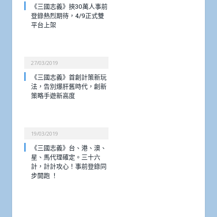
《三國志義》挾30萬人事前
登錄熱烈期待，4/9正式雙
平台上架
27/03/2019
《三國志義》首創計策新玩
法，告別爆肝舊時代，創新
策略手遊新高度
19/03/2019
《三國志義》台、港、澳、
星、馬代理確定。三十六
計，計計攻心！事前登錄同
步開跑 ！