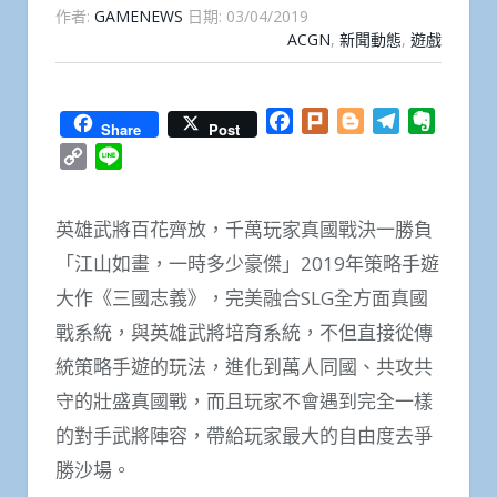
作者:
GAMENEWS
日期:
03/04/2019
ACGN
,
新聞動態
,
遊戲
Facebook
Plurk
Blogger
Telegram
Everno
Share
Post
Copy
Line
Link
英雄武將百花齊放，千萬玩家真國戰決一勝負
「江山如畫，一時多少豪傑」2019年策略手遊
大作《三國志義》，完美融合SLG全方面真國
戰系統，與英雄武將培育系統，不但直接從傳
統策略手遊的玩法，進化到萬人同國、共攻共
守的壯盛真國戰，而且玩家不會遇到完全一樣
的對手武將陣容，帶給玩家最大的自由度去爭
勝沙場。