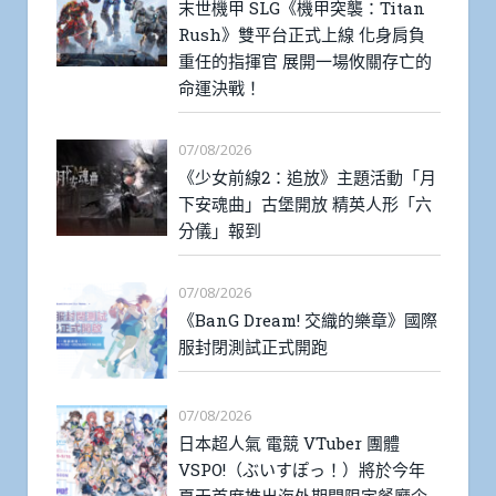
末世機甲 SLG《機甲突襲：Titan
Rush》雙平台正式上線 化身肩負
重任的指揮官 展開一場攸關存亡的
命運決戰！
07/08/2026
《少女前線2：追放》主題活動「月
下安魂曲」古堡開放 精英人形「六
分儀」報到
07/08/2026
《BanG Dream! 交織的樂章》國際
服封閉測試正式開跑
07/08/2026
日本超人氣 電競 VTuber 團體
VSPO!（ぶいすぽっ！）將於今年