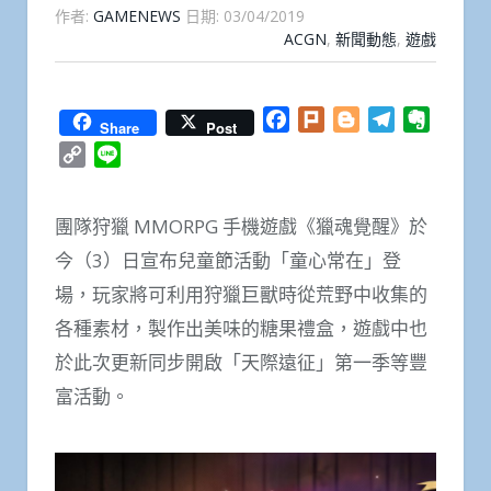
作者:
GAMENEWS
日期:
03/04/2019
ACGN
,
新聞動態
,
遊戲
Facebook
Plurk
Blogger
Telegram
Everno
Share
Post
Copy
Line
Link
團隊狩獵 MMORPG 手機遊戲《獵魂覺醒》於
今（3）日宣布兒童節活動「童心常在」登
場，玩家將可利用狩獵巨獸時從荒野中收集的
各種素材，製作出美味的糖果禮盒，遊戲中也
於此次更新同步開啟「天際遠征」第一季等豐
富活動。