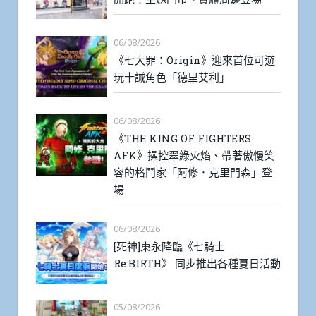
06/08/2026
《七大罪：Origin》迎來首位可遊
玩十誡角色「德里艾利」
06/08/2026
《THE KING OF FIGHTERS
AFK》操控翠綠火焰、帶著傲慢笑
容的格鬥家「阿修．克里門森」登
場
06/08/2026
[死神]東永降臨《七騎士
Re:BIRTH》 同步推出各種夏日活動
05/08/2026