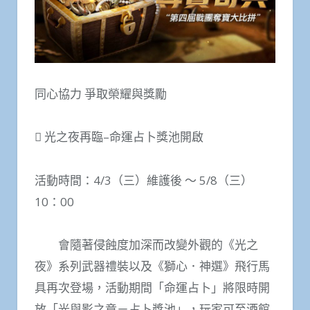
同心協力 爭取榮耀與獎勵
 光之夜再臨–命運占卜獎池開啟
活動時間：4/3（三）維護後 ～ 5/8（三）
10：00
會隨著侵蝕度加深而改變外觀的《光之
夜》系列武器禮裝以及《獅心．神選》飛行馬
具再次登場，活動期間「命運占卜」將限時開
放「光與影之章－占卜獎池」，玩家可至酒館