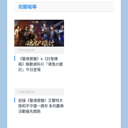
相關報導
11/12/2019
《獵魂覺醒》x《討鬼傳
極》聯動資料片「魂鬼の獵
討」今日登場
17/07/2019
迎接《獵魂覺醒》艾蘭特大
陸和平守護一週年 系列慶典
活動搶先開跑