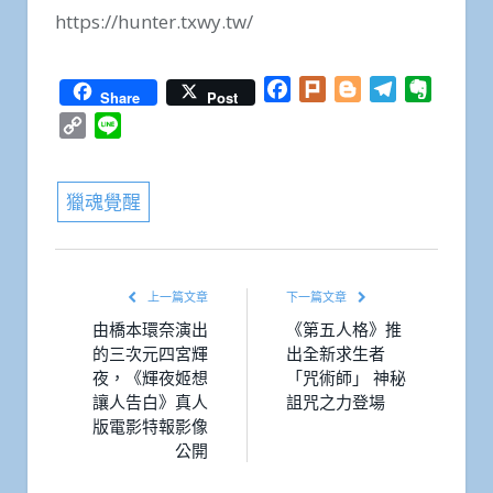
https://hunter.txwy.tw/
Facebook
Plurk
Blogger
Telegram
Everno
Share
Post
Copy
Line
Link
獵魂覺醒
上一篇文章
下一篇文章
由橋本環奈演出
《第五人格》推
的三次元四宮輝
出全新求生者
夜，《輝夜姬想
「咒術師」 神秘
讓人告白》真人
詛咒之力登場
版電影特報影像
公開