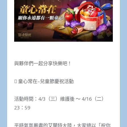
與夥伴們一起分享快樂吧！
 童心常在–兒童節慶祝活動
活動時間：4/3（三）維護後 ～ 4/16（二）
23：59
平時氣氛嚴肅的艾蘭特大陸，大家總以「祝你