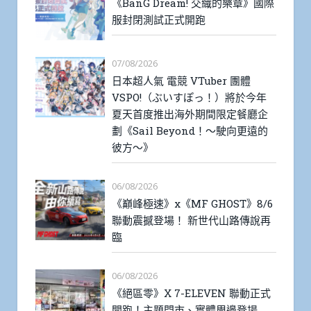
《BanG Dream! 交織的樂章》國際
服封閉測試正式開跑
07/08/2026
日本超人氣 電競 VTuber 團體
VSPO!（ぶいすぽっ！）將於今年
夏天首度推出海外期間限定餐廳企
劃《Sail Beyond！～駛向更遠的
彼方～》
06/08/2026
《巔峰極速》x《MF GHOST》8/6
聯動震撼登場！ 新世代山路傳說再
臨
06/08/2026
《絕區零》X 7-ELEVEN 聯動正式
開跑！主題門市、實體周邊登場