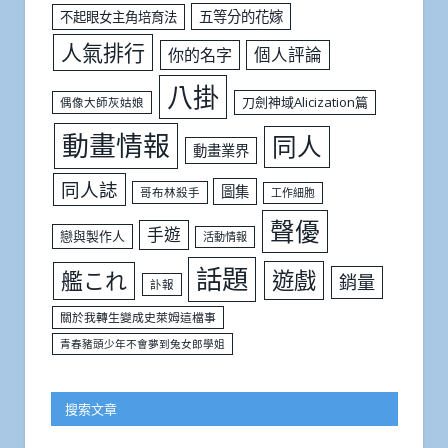
五等分的花嫁
不起眼女主角培育法
人氣排行
個人評論
你的名字
八掛
刀劍神域Alicization篇
偶像大師灰姑娘
動畫情報
同人
動畫業界
同人誌
圖集
哥布林殺手
工作細胞
聲優
手遊
戀與製作人
活動情報
話題
遊戲
艦これ
銷量
訃報
關於我轉生變成史萊姆這檔事
青春豬頭少年不會夢到兔女郎學姐
搜索文章