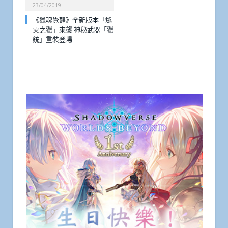
23/04/2019
《獵魂覺醒》全新版本「燧
火之獵」來襲 神秘武器「獵
銃」重裝登場