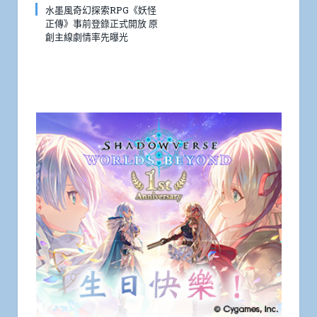
水墨風奇幻探索RPG《妖怪
正傳》事前登錄正式開放 原
創主線劇情率先曝光