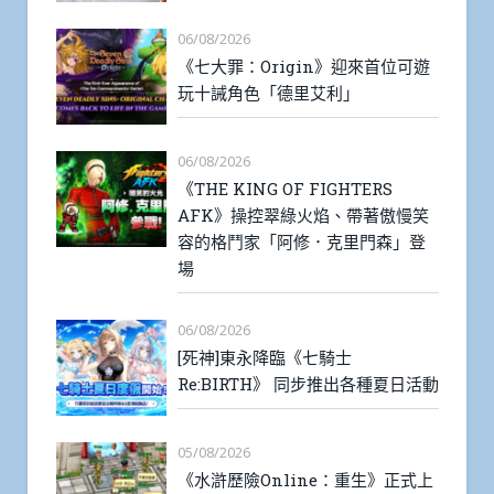
06/08/2026
《七大罪：Origin》迎來首位可遊
玩十誡角色「德里艾利」
06/08/2026
《THE KING OF FIGHTERS
AFK》操控翠綠火焰、帶著傲慢笑
容的格鬥家「阿修．克里門森」登
場
06/08/2026
[死神]東永降臨《七騎士
Re:BIRTH》 同步推出各種夏日活動
05/08/2026
《水滸歷險Online：重生》正式上