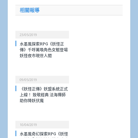
相關報導
23/05/2019
水墨風探索RPG《妖怪正
傳》千呼萬喚角色女魃登場
妖怪夜市現世人間
09/05/2019
《妖怪正傳》妖盟系統正式
上線！ 致敬經典 法海禪師
助你降妖伏魔
10/04/2019
水墨風奇幻探索RPG《妖怪