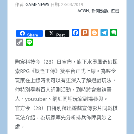
作者:
GAMENEWS
日期:
28/03/2019
ACGN
,
新聞動態
,
遊戲
Facebook
Plurk
Blogger
Telegram
Everno
Share
Post
Copy
Line
Link
昀宸科技今（28）日宣佈，旗下水墨風奇幻探
索RPG《妖怪正傳》雙平台正式上線。為咗令
玩家在上線時間可以有更深入了解遊戲玩法，
仲特別舉辦百人評測活動，到時將會邀請藝
人、youtuber、網紅同埋玩家到場參與。
官方今（28）日特別釋出遊戲宣傳影片同戰棋
玩法介紹，為玩家率先分析排兵佈陣奧妙之
處。