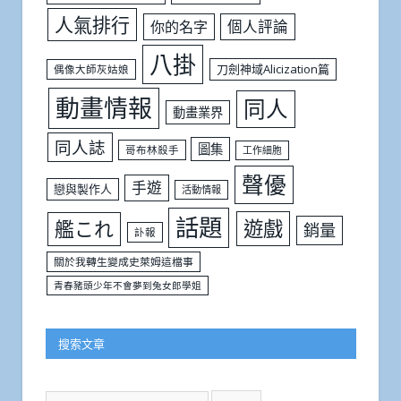
人氣排行
個人評論
你的名字
八掛
刀劍神域Alicization篇
偶像大師灰姑娘
動畫情報
同人
動畫業界
同人誌
圖集
哥布林殺手
工作細胞
聲優
手遊
戀與製作人
活動情報
話題
遊戲
艦これ
銷量
訃報
關於我轉生變成史萊姆這檔事
青春豬頭少年不會夢到兔女郎學姐
搜索文章