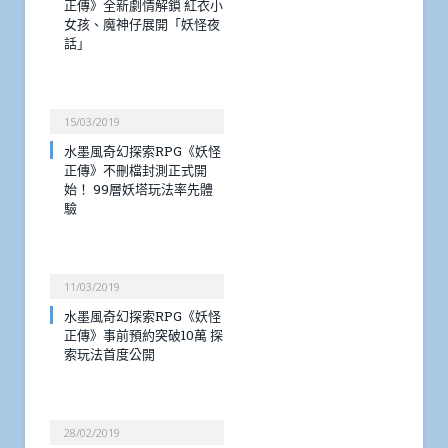
正傳》全新劇情解鎖 紅衣小
女孩、魔神仔展開「妖怪夜
話」
15/03/2019
水墨風奇幻探索RPG《妖怪
正傳》不刪檔封測正式開
始！ 99層妖塔玩法率先體
驗
11/03/2019
水墨風奇幻探索RPG《妖怪
正傳》事前預約突破10萬 探
索玩法首度公開
28/02/2019