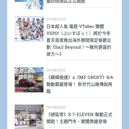
服封閉測試正式開跑
07/08/2026
日本超人氣 電競 VTuber 團體
VSPO!（ぶいすぽっ！）將於今年
夏天首度推出海外期間限定餐廳企
劃《Sail Beyond！～駛向更遠的
彼方～》
06/08/2026
《巔峰極速》x《MF GHOST》8/6
聯動震撼登場！ 新世代山路傳說再
臨
06/08/2026
《絕區零》X 7-ELEVEN 聯動正式
開跑！主題門市、實體周邊登場