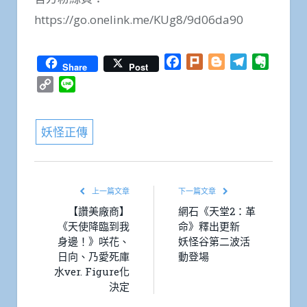
https://go.onelink.me/KUg8/9d06da90
Facebook
Plurk
Blogger
Telegram
Everno
Share
Post
Copy
Line
Link
妖怪正傳
上一篇文章
下一篇文章
【讚美廠商】
網石《天堂2：革
《天使降臨到我
命》釋出更新
身邊！》咲花、
妖怪谷第二波活
日向、乃愛死庫
動登場
水ver. Figure化
決定