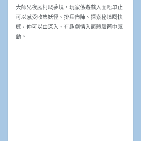
大師兄夜庭柯嘅夢境，玩家係遊戲入面唔單止
可以感受收集妖怪、排兵佈陣、探索秘境嘅快
感，仲可以由深入、有趣劇情入面體驗箇中感
動。