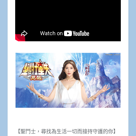
【聖鬥士，尋找為生活一切而接持守護的你】