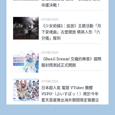
命運決戰！
07/08/2026
《少女前線2：追放》主題活動「月
下安魂曲」古堡開放 精英人形「六
分儀」報到
07/08/2026
《BanG Dream! 交織的樂章》國際
服封閉測試正式開跑
07/08/2026
日本超人氣 電競 VTuber 團體
VSPO!（ぶいすぽっ！）將於今年
夏天首度推出海外期間限定餐廳企
劃《Sail Beyond！～駛向更遠的
彼方～》