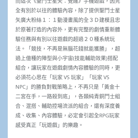
而這次《聖鬥士星矢：覺醒》手機遊戲，因完
全有別於以往的體驗內容，除了提供聖鬥士星
矢廣大粉絲１：１動漫畫風的全３Ｄ建模且忠
於原著打造的內容外，更有完整的劇情重新體
驗任務與有別以往遊戲的超過２０種系統玩
法。「競技，不再是無腦花錢就能獲勝」，超
過上億種的陣型與小宇宙(技能輔助效果)搭配
組合，讓玩家在遊戲劇情內容體驗的同時，更
必須花心思在「玩家 VS 玩家」「玩家 VS
NPC」的勝負對戰策略上，不再只是「黃金十
二宮在手，一路殺到底」，各類純青銅鬥士組
合、混搭、輔助控場流派的組合，還有深度養
成、收集、內容體驗，必定會引起全RPG玩家
感受真正「玩遊戲」的樂趣。