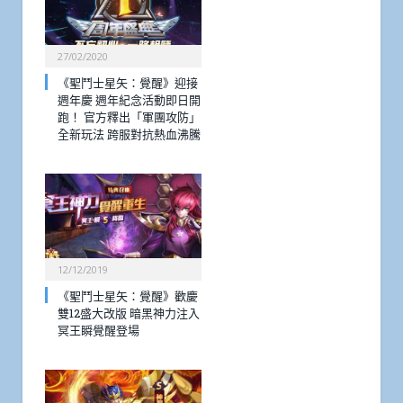
27/02/2020
《聖鬥士星矢：覺醒》迎接
週年慶 週年紀念活動即日開
跑！ 官方釋出「軍團攻防」
全新玩法 跨服對抗熱血沸騰
12/12/2019
《聖鬥士星矢：覺醒》歡慶
雙12盛大改版 暗黑神力注入
冥王瞬覺醒登場