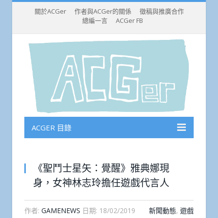
關於ACGer
作者與ACGer的關係
徵稿與推廣合作
總編一言
ACGer FB
ACGER 目錄
《聖鬥士星矢：覺醒》雅典娜現
身，女神林志玲擔任遊戲代言人
作者:
GAMENEWS
日期:
18/02/2019
新聞動態
,
遊戲