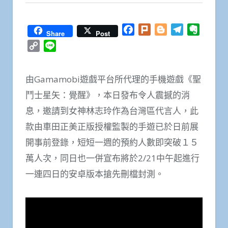
Facebook
Plurk
Blogger
Telegram
Everno
Share
Post
Copy
Line
Link
由Gamamobi遊戲平台所代理的手機遊戲《聖
鬥士星矢：覺醒》，本日發布令人震撼的消
息，邀請到女神林志玲作為台灣區代言人，此
款由車田正美正版授權監製的手遊已於日前展
開事前登錄，短短一週的預約人數即突破１５
萬人次，同日也一併宣布將於2/21中午起進行
一連四日的安卓版本搶先刪檔封測。