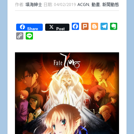
作者:
填海紳士
日期:
04/02/2019
ACGN
,
動畫
,
新聞動態
Facebook
Plurk
Blogger
Telegram
Everno
Share
Post
Copy
Line
Link