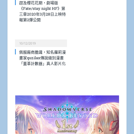
趕及櫻花花期，劇場版
《Fate/stay night HF》第
三章2020年3月28日上映特
報第2彈公開
10/12/2019
佩服廠商膽識，知名蘿莉漫
畫家quzilax傳說級別漫畫
「蓋革計數器」真人影片化