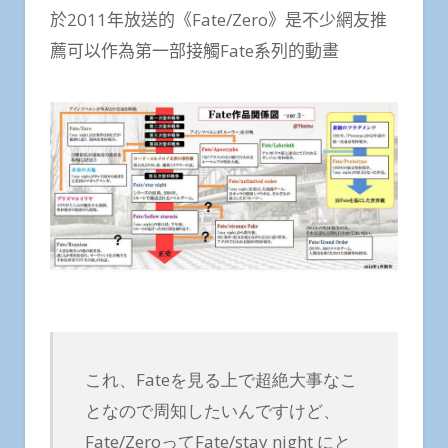
於2011年放送的《Fate/Zero》是不少網友推
薦可以作為第一部接觸Fate系列的動畫
これ、Fateを見る上で超絶大事なこ
となので周知したいんですけど、
Fate/ZeroってFate/stay night にと