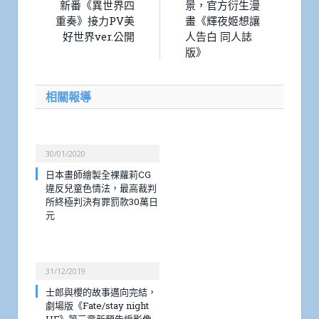
新番《異世界四
景，官方衍生漫
重奏》接力PV美
畫《輝夜姬想讓
好世界ver.公開
人告白 同人誌
版》
相關報導
30/01/2020
日本畫師繪製全裸蘿莉CG
違反兒童色情法，最高裁判
所終極判決有罪罰款30萬日
元
31/12/2019
士郎與櫻的故事邁向完結，
劇場版《Fate/stay night