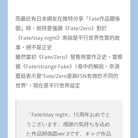
而最近有日本網友在推特分享「Fate作品關係
圖」時，就特意強調《Fate/Zero》對於
《Fate/stay night》來說是平行世界性質的故
事，絕不是正史
雖然當初《Fate/Zero》發售時當作正史，當根
據《Fate/strange Fake》1卷中的解說，奈須
蘑菇表示是”Fate/Zero是與FSN有微妙不同的
世界”，現在是平行世界設定
「Fate/stay night」15周年おめでと
うございます。感謝の気持ちを込め
た作品関係図ver.3です。ギャグ作品