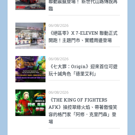
聯動震撼登場！ 新世代山路傳說再
臨
06/08/2026
《絕區零》X 7-ELEVEN 聯動正式
開跑！主題門市、實體周邊登場
06/08/2026
《七大罪：Origin》迎來首位可遊
玩十誡角色「德里艾利」
06/08/2026
《THE KING OF FIGHTERS
AFK》操控翠綠火焰、帶著傲慢笑
容的格鬥家「阿修．克里門森」登
場