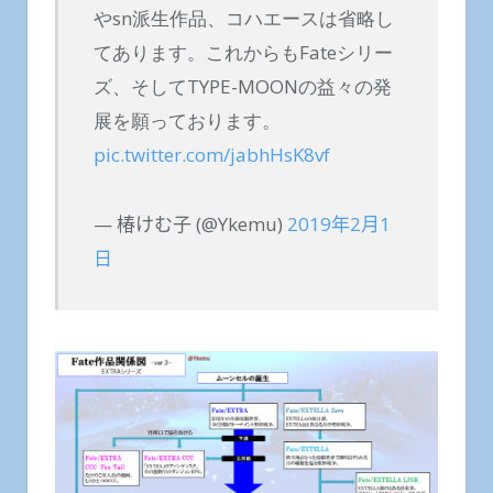
やsn派生作品、コハエースは省略し
てあります。これからもFateシリー
ズ、そしてTYPE-MOONの益々の発
展を願っております。
pic.twitter.com/jabhHsK8vf
— 椿けむ子 (@Ykemu)
2019年2月1
日