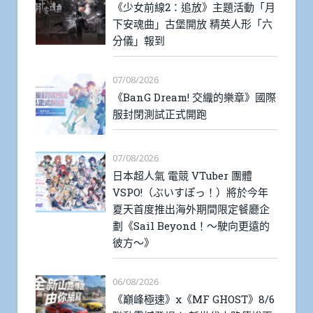
《少女前線2：追放》主題活動「月
下安魂曲」古堡開放 精英人形「六
分儀」報到
07/08/2026
《BanG Dream! 交織的樂章》國際
服封閉測試正式開跑
07/08/2026
日本超人氣 電競 VTuber 團體
VSPO!（ぶいすぽっ！）將於今年
夏天首度推出海外期間限定餐廳企
劃《Sail Beyond！～駛向更遠的
彼方～》
06/08/2026
《巔峰極速》x《MF GHOST》8/6