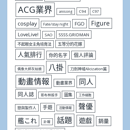
ACG業界
C94
C97
anisong
Figure
cosplay
FGO
Fate/stay night
LoveLive!
SSSS.GRIDMAN
SAO
五等分的花嫁
不起眼女主角培育法
人氣排行
個人評論
你的名字
八掛
刀劍神域Alicization篇
偶像大師灰姑娘
動畫情報
同人
動畫業界
同人誌
圖集
哥布林殺手
工作細胞
聲優
手遊
戀與製作人
活動情報
話題
遊戲
艦これ
銷量
訃報