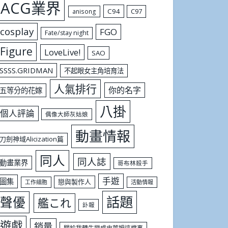
ACG業界
C94
C97
anisong
cosplay
FGO
Fate/stay night
Figure
LoveLive!
SAO
SSSS.GRIDMAN
不起眼女主角培育法
人氣排行
你的名字
五等分的花嫁
八掛
個人評論
偶像大師灰姑娘
動畫情報
刀劍神域Alicization篇
同人
同人誌
動畫業界
哥布林殺手
手遊
圖集
戀與製作人
工作細胞
活動情報
話題
聲優
艦これ
訃報
遊戲
銷量
關於我轉生變成史萊姆這檔事