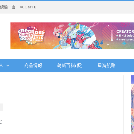
總編一言
ACGer FB
人
商品情報
萌新百科(仮)
星海航路
定