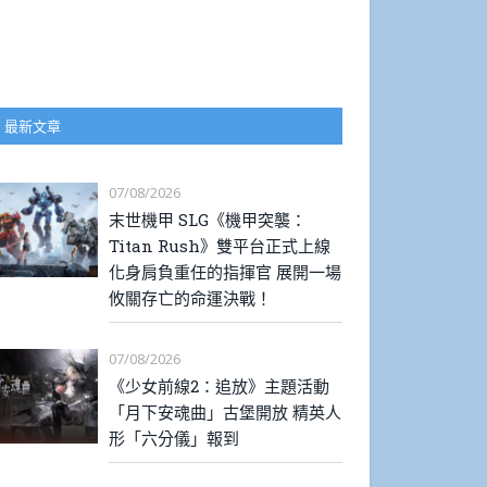
最新文章
07/08/2026
末世機甲 SLG《機甲突襲：
Titan Rush》雙平台正式上線
化身肩負重任的指揮官 展開一場
攸關存亡的命運決戰！
07/08/2026
《少女前線2：追放》主題活動
「月下安魂曲」古堡開放 精英人
形「六分儀」報到