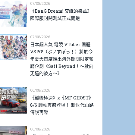
07/08/2026
《BanG Dream! 交織的樂章》
國際服封閉測試正式開跑
07/08/2026
日本超人氣 電競 VTuber 團體
VSPO!（ぶいすぽっ！）將於今
年夏天首度推出海外期間限定餐
廳企劃《Sail Beyond！～駛向
更遠的彼方～》
06/08/2026
《巔峰極速》x《MF GHOST》
8/6 聯動震撼登場！ 新世代山路
傳說再臨
06/08/2026