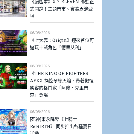
《絕區零》X 7-ELEVEN 聯動正
式開跑！主題門市、實體周邊登
場
06/08/2026
《七大罪：Origin》迎來首位可
遊玩十誡角色「德里艾利」
06/08/2026
《THE KING OF FIGHTERS
AFK》操控翠綠火焰、帶著傲慢
笑容的格鬥家「阿修．克里門
森」登場
06/08/2026
[死神]東永降臨《七騎士
Re:BIRTH》 同步推出各種夏日
活動