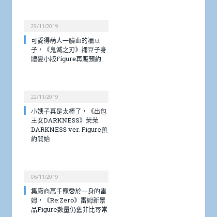
29/11/2019
可愛得萌人一臉血的禰豆
子，《鬼滅之刃》禰豆子身
體變小版Figure再販預約
22/11/2019
小姨子真是太棒了，《出包
王女DARKNESS》茉茉
DARKNESS ver. Figure預
約開始
06/11/2019
集廠商萬千寵愛於一身的雷
姆，《Re:Zero》雷姆新景
品Figure數量仍舊非比尋常