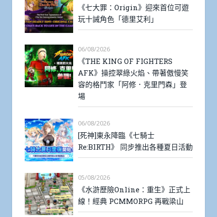
《七大罪：Origin》迎來首位可遊
玩十誡角色「德里艾利」
06/08/2026
《THE KING OF FIGHTERS
AFK》操控翠綠火焰、帶著傲慢笑
容的格鬥家「阿修．克里門森」登
場
06/08/2026
[死神]東永降臨《七騎士
Re:BIRTH》 同步推出各種夏日活動
05/08/2026
《水滸歷險Online：重生》正式上
線！經典 PCMMORPG 再戰梁山