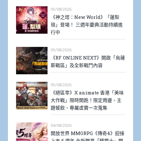
05/08/2026
《神之塔：New World》「蓮梨
琅」登場！ 三週年慶典活動持續進
行中
05/08/2026
《RF ONLINE NEXT》開啟「烏薩
斯戰區」及全新戰鬥內容
05/08/2026
《絕區零》X animate 香港「美味
大作戰」限時開跑！限定周邊、主
題餐飲、專屬虛寶一次蒐集
04/08/2026
開放世界 MMORPG《傳奇4》迎接
上市 5 週年 全新職業「精靈士」開