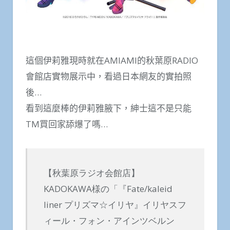
這個伊莉雅現時就在AMIAMI的秋葉原RADIO
會館店實物展示中，看過日本網友的實拍照
後…
看到這麼棒的伊莉雅腋下，紳士這不是只能
TM買回家舔爆了嗎…
【秋葉原ラジオ会館店】
KADOKAWA様の「『Fate/kaleid
liner プリズマ☆イリヤ』イリヤスフ
ィール・フォン・アインツベルン