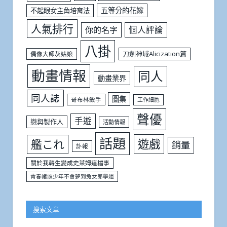
五等分的花嫁
不起眼女主角培育法
人氣排行
個人評論
你的名字
八掛
刀劍神域Alicization篇
偶像大師灰姑娘
動畫情報
同人
動畫業界
同人誌
圖集
哥布林殺手
工作細胞
聲優
手遊
戀與製作人
活動情報
話題
遊戲
艦これ
銷量
訃報
關於我轉生變成史萊姆這檔事
青春豬頭少年不會夢到兔女郎學姐
搜索文章