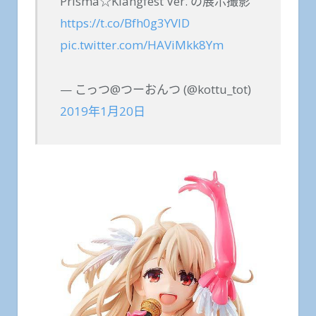
Prisma☆Klangfest Ver. の展示撮影
https://t.co/Bfh0g3YVlD
pic.twitter.com/HAViMkk8Ym
— こっつ@つーおんつ (@kottu_tot)
2019年1月20日