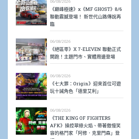
06/08/2026
《巔峰極速》x《MF GHOST》8/6
聯動震撼登場！ 新世代山路傳說再
臨
06/08/2026
《絕區零》X 7-ELEVEN 聯動正式
開跑！主題門市、實體周邊登場
06/08/2026
《七大罪：Origin》迎來首位可遊
玩十誡角色「德里艾利」
06/08/2026
《THE KING OF FIGHTERS
AFK》操控翠綠火焰、帶著傲慢笑
容的格鬥家「阿修．克里門森」登