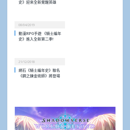
史》迎來全新覺醒英雄
08/04/2019
動漫RPG手遊 《騎士編年
史》進入全新第二季!
21/12/2018
網石《騎士編年史》聯名
《鋼之鍊金術師》將登場