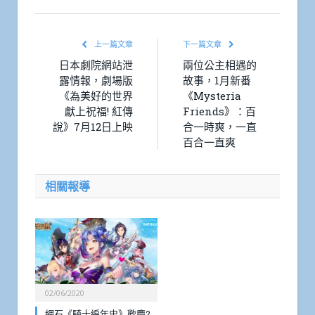
上一篇文章
下一篇文章
日本劇院網站泄
兩位公主相遇的
露情報，劇場版
故事，1月新番
《為美好的世界
《Mysteria
獻上祝福! 紅傳
Friends》：百
說》7月12日上映
合一時爽，一直
百合一直爽
相關報導
02/06/2020
網石《騎士編年史》歡慶2