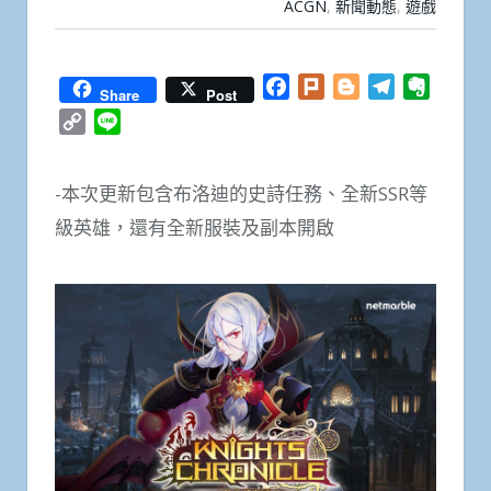
ACGN
,
新聞動態
,
遊戲
Facebook
Plurk
Blogger
Telegram
Everno
Share
Post
Copy
Line
Link
-本次更新包含布洛迪的史詩任務、全新SSR等
級英雄，還有全新服裝及副本開啟