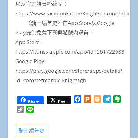
以及官方臉書粉絲團：
https://www.facebook.com/KnightsChronicleTaiw
《騎士編年史》在App Store與Google
Play提供免費下載與遊戲內購買。
App Store:
https://itunes.apple.com/app/id1261722683
Google Play:
https://play.google.com/store/apps/details?
id=com.netmarble.knightsgb
Facebook
Plurk
Blogger
Telegram
Everno
Share
Post
Copy
Line
Link
騎士編年史