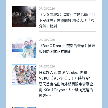
07/08/2026
《少女前線2：追放》主題活動「月
下安魂曲」古堡開放 精英人形「六
分儀」報到
07/08/2026
《BanG Dream! 交織的樂章》國際
服封閉測試正式開跑
07/08/2026
日本超人氣 電競 VTuber 團體
VSPO!（ぶいすぽっ！）將於今年
夏天首度推出海外期間限定餐廳企
劃《Sail Beyond！～駛向更遠的
彼方～》