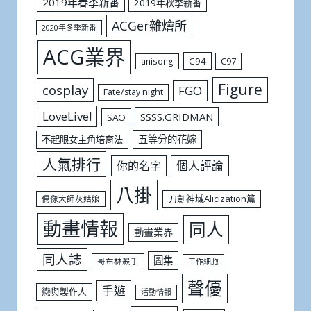
2019年春季新番
2019年秋季新番
ACGer雜燴所
2020年冬季新番
ACG業界
C94
C97
anisong
Figure
cosplay
FGO
Fate/stay night
LoveLive!
SSSS.GRIDMAN
SAO
五等分的花嫁
不起眼女主角培育法
人氣排行
個人評論
你的名字
八掛
刀劍神域Alicization篇
偶像大師灰姑娘
動畫情報
同人
動畫業界
同人誌
圖集
哥布林殺手
工作細胞
聲優
手遊
戀與製作人
活動情報