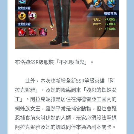
布洛迪SSR級服裝「不死吸血鬼」。
此外，本次也新增全新SSR等級英雄「阿
拉克妮雅」，及她的降臨副本「殘忍的蜘蛛女
王」。阿拉克妮雅是居住在海德雷亞王國內的
蜘蛛族女王，雖然平常是捕食動物，但也會殘
忍捕食前來討伐她的人類。玩家必須設法擊退
阿拉克妮雅及她的蜘蛛同伴來通過副本關卡。