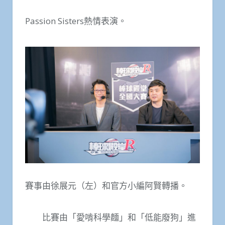
Passion Sisters熱情表演。
賽事由徐展元（左）和官方小編阿賢轉播。
比賽由「愛啃科學麵」和「低能廢狗」進