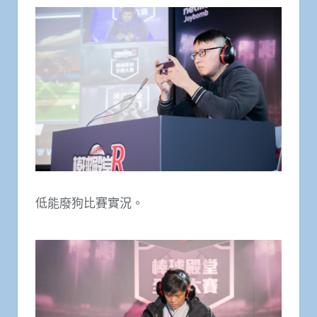
低能廢狗比賽實況。