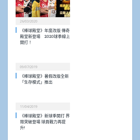
26/03/2020
《棒球殿堂》年度改版 傳奇
殿堂新登場 2020球季線上
開打！
09/07/2019
《棒球殿堂》暑假改版全新
「生存模式」推出
11/04/2019
《棒球殿堂》新球季開打 界
限突破登場 球員戰力再提
升!