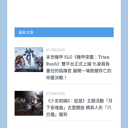
最新文章
07/08/2026
末世機甲 SLG《機甲突襲：Titan
Rush》雙平台正式上線 化身肩負
重任的指揮官 展開一場攸關存亡的
命運決戰！
07/08/2026
《少女前線2：追放》主題活動「月
下安魂曲」古堡開放 精英人形「六
分儀」報到