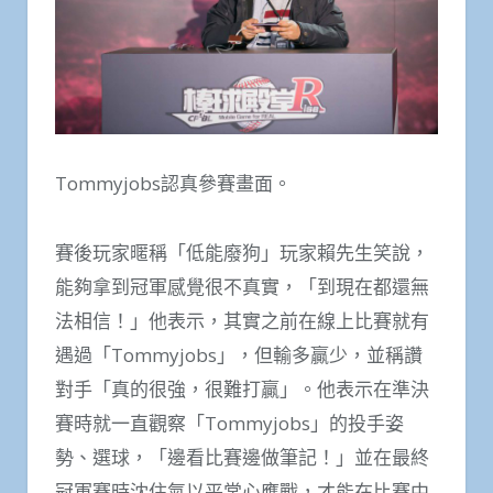
Tommyjobs認真參賽畫面。
賽後玩家暱稱「低能廢狗」玩家賴先生笑說，
能夠拿到冠軍感覺很不真實，「到現在都還無
法相信！」他表示，其實之前在線上比賽就有
遇過「Tommyjobs」，但輸多贏少，並稱讚
對手「真的很強，很難打贏」。他表示在準決
賽時就一直觀察「Tommyjobs」的投手姿
勢、選球，「邊看比賽邊做筆記！」並在最終
冠軍賽時沈住氣以平常心應戰，才能在比賽中