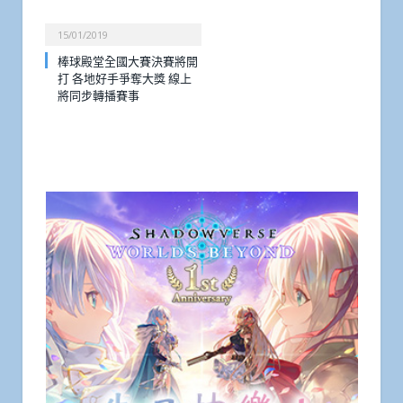
15/01/2019
棒球殿堂全國大賽決賽將開
打 各地好手爭奪大獎 線上
將同步轉播賽事