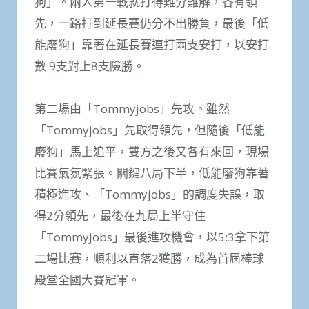
狗」。兩人第一戰就打得難分難解，各有領
先，一路打到延長賽仍分不出勝負，最後「低
能廢狗」靠著在延長賽連打兩支安打，以安打
數 9支對上8支險勝。
第二場由「Tommyjobs」先攻。雖然
「Tommyjobs」先取得領先，但隨後「低能
廢狗」馬上追平，雙方之後又各有來回，現場
比賽氣氛緊張。關鍵八局下半，低能廢狗靠著
積極進攻、「Tommyjobs」的調度失誤，取
得2分領先，最後在九局上半守住
「Tommyjobs」最後進攻機會，以5:3拿下第
二場比賽，順利以直落2獲勝，成為首屆棒球
殿堂全國大賽冠軍。