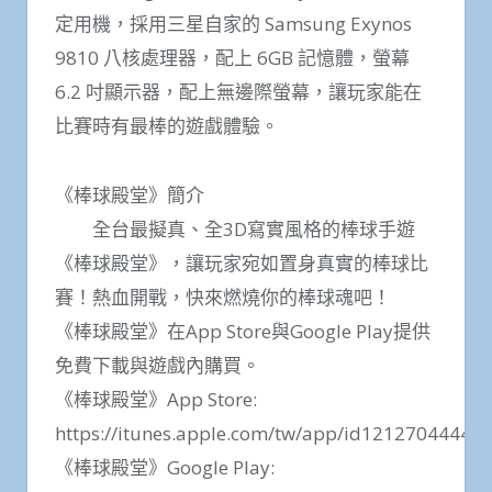
定用機，採用三星自家的 Samsung Exynos
9810 八核處理器，配上 6GB 記憶體，螢幕
6.2 吋顯示器，配上無邊際螢幕，讓玩家能在
比賽時有最棒的遊戲體驗。
《棒球殿堂》簡介
全台最擬真、全3D寫實風格的棒球手遊
《棒球殿堂》，讓玩家宛如置身真實的棒球比
賽！熱血開戰，快來燃燒你的棒球魂吧！
《棒球殿堂》在App Store與Google Play提供
免費下載與遊戲內購買。
《棒球殿堂》App Store:
https://itunes.apple.com/tw/app/id1212704444
《棒球殿堂》Google Play: