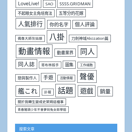
LoveLive!
SSSS.GRIDMAN
SAO
五等分的花嫁
不起眼女主角培育法
人氣排行
個人評論
你的名字
八掛
刀劍神域Alicization篇
偶像大師灰姑娘
動畫情報
同人
動畫業界
同人誌
圖集
哥布林殺手
工作細胞
聲優
手遊
戀與製作人
活動情報
話題
遊戲
艦これ
銷量
訃報
關於我轉生變成史萊姆這檔事
青春豬頭少年不會夢到兔女郎學姐
搜索文章