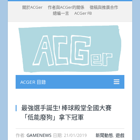
關於ACGer
作者與ACGer的關係
徵稿與推廣合作
總編一言
ACGer FB
ACGER 目錄
最強選手誕生! 棒球殿堂全國大賽
「低能廢狗」拿下冠軍
作者:
GAMENEWS
日期:
21/01/2019
新聞動態
,
遊戲