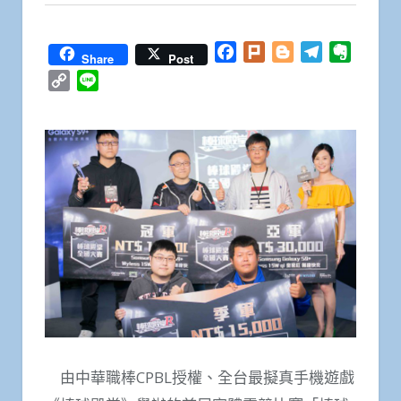
Facebook
Plurk
Blogger
Telegram
Everno
Share
Post
Copy
Line
Link
由中華職棒CPBL授權、全台最擬真手機遊戲