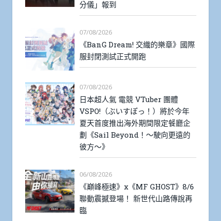
分儀」報到
07/08/2026
《BanG Dream! 交織的樂章》國際
服封閉測試正式開跑
07/08/2026
日本超人氣 電競 VTuber 團體
VSPO!（ぶいすぽっ！）將於今年
夏天首度推出海外期間限定餐廳企
劃《Sail Beyond！～駛向更遠的
彼方～》
06/08/2026
《巔峰極速》x《MF GHOST》8/6
聯動震撼登場！ 新世代山路傳說再
臨