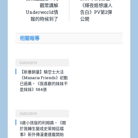
觀眾講解
《輝夜姬想讓人
Underworld情
告白》PV第2彈
報的時候到了
公開
相關報導
05/03/2019
【新番銷量】騎空士大法
《Manaria Friends》初動
已過萬，《我喜歡的妹妹不
是妹妹》584張
26/02/2019
3歲小孩版的利姆路，《關
於我轉生變成史萊姆這檔
事》新外傳漫畫連載開始