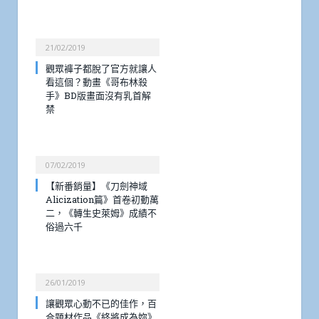
21/02/2019
觀眾褲子都脫了官方就讓人
看這個？動畫《哥布林殺
手》BD版畫面沒有乳首解
禁
07/02/2019
【新番銷量】《刀劍神域
Alicization篇》首卷初動萬
二，《轉生史萊姆》成績不
俗過六千
26/01/2019
讓觀眾心動不已的佳作，百
合題材作品《終將成為妳》