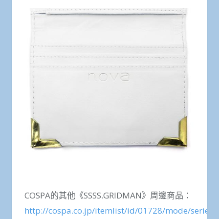
COSPA的其他《SSSS.GRIDMAN》周邊商品：
http://cospa.co.jp/itemlist/id/01728/mode/series