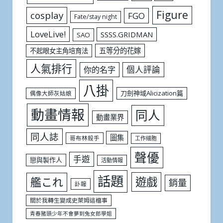
Figure
cosplay
FGO
Fate/stay night
LoveLive!
SSSS.GRIDMAN
SAO
五等分的花嫁
不起眼女主角培育法
人氣排行
個人評論
你的名字
八掛
刀劍神域Alicization篇
偶像大師灰姑娘
動畫情報
同人
動畫業界
同人誌
圖集
哥布林殺手
工作細胞
聲優
手遊
戀與製作人
活動情報
話題
遊戲
艦これ
銷量
訃報
關於我轉生變成史萊姆這檔事
青春豬頭少年不會夢到兔女郎學姐