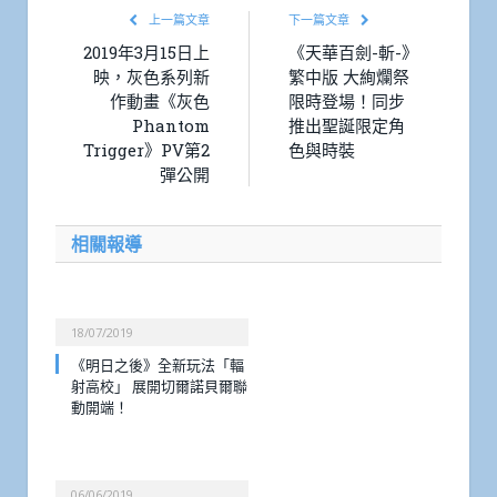
上一篇文章
下一篇文章
2019年3月15日上
《天華百劍-斬-》
映，灰色系列新
繁中版 大絢爛祭
作動畫《灰色
限時登場！同步
Phantom
推出聖誕限定角
Trigger》PV第2
色與時裝
彈公開
相關報導
18/07/2019
《明日之後》全新玩法「輻
射高校」 展開切爾諾貝爾聯
動開端！
06/06/2019