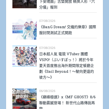
下安魂曲」古堡開放 精英人形「六
分儀」報到
07/08/2026
《BanG Dream! 交織的樂章》國際
服封閉測試正式開跑
07/08/2026
日本超人氣 電競 VTuber 團體
VSPO!（ぶいすぽっ！）將於今年
夏天首度推出海外期間限定餐廳企
劃《Sail Beyond！～駛向更遠的
彼方～》
06/08/2026
《巔峰極速》x《MF GHOST》8/6
聯動震撼登場！ 新世代山路傳說再
臨