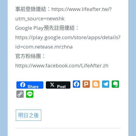
事前登錄連結：https://www.lifeafter.tw/?
utm_source=newshk
Google Play預先註冊連結：
https://play.google.com/store/apps/details?
id=com.netease.mrzhna
官方粉絲團：
https://www.facebook.com/LifeAfter.zh
Facebook
Plurk
Blogger
Telegram
Everno
Share
Post
Copy
Line
Link
明日之後