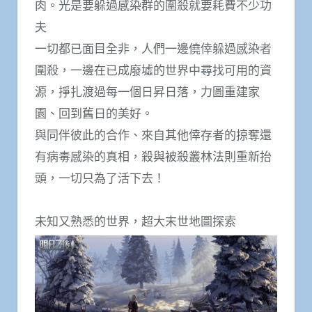
肉。光是要躲過感染群的圍殺就要耗費不少功
夫
一切都已面目全非，人們一邊僥倖躲過感染者
圍殺，一邊在已成廢墟的世界中尋找可用的資
源，掙扎渡過每一個日昇日落，力圖重建家
園、回到舊日的美好。
與同伴彼此的合作、來自其他倖存者的掠奪還
有病毒感染的真相，殺與被殺叢林法則重新抬
頭，一切只為了活下去！
未知又熟悉的世界，超大末世地圖探索