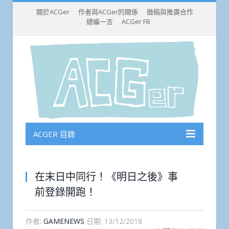
關於ACGer
作者與ACGer的關係
徵稿與推廣合作
總編一言
ACGer FB
ACGER 目錄
在末日中同行！《明日之後》事
前登錄開跑！
作者:
GAMENEWS
日期:
13/12/2018