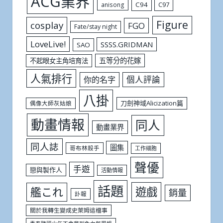
ACG業界
C94
C97
anisong
Figure
cosplay
FGO
Fate/stay night
LoveLive!
SSSS.GRIDMAN
SAO
五等分的花嫁
不起眼女主角培育法
人氣排行
個人評論
你的名字
八掛
刀劍神域Alicization篇
偶像大師灰姑娘
動畫情報
同人
動畫業界
同人誌
圖集
哥布林殺手
工作細胞
聲優
手遊
戀與製作人
活動情報
話題
遊戲
艦これ
銷量
訃報
關於我轉生變成史萊姆這檔事