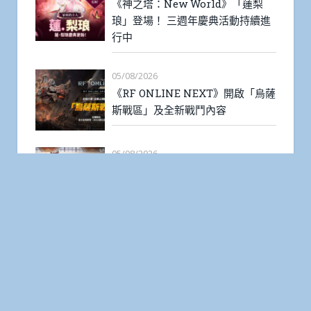
《神之塔：New World》「蓮梨
琅」登場！ 三週年慶典活動持續進
行中
05/08/2026
《RF ONLINE NEXT》開啟「烏薩
斯戰區」及全新戰鬥內容
05/08/2026
《絕區零》X animate 香港「美味
大作戰」限時開跑！限定周邊、主
題餐飲、專屬虛寶一次蒐集
04/08/2026
開放世界 MMORPG《傳奇4》迎接
上市 5 週年 全新職業「精靈士」開
放事前預約 5 週年紀念 MV 同步
公開