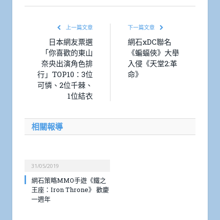
上一篇文章
下一篇文章
日本網友票選
網石xDC聯名
「你喜歡的東山
《蝙蝠俠》大舉
奈央出演角色排
入侵《天堂2:革
行」TOP10：3位
命》
可憐、2位千棘、
1位結衣
相關報導
31/05/2019
網石策略MMO手遊《鐵之
王座：Iron Throne》 歡慶
一週年