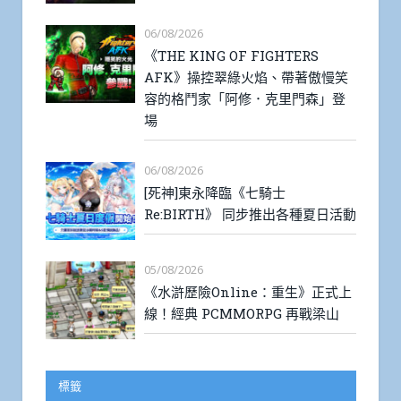
06/08/2026
《THE KING OF FIGHTERS
AFK》操控翠綠火焰、帶著傲慢笑
容的格鬥家「阿修．克里門森」登
場
06/08/2026
[死神]東永降臨《七騎士
Re:BIRTH》 同步推出各種夏日活動
05/08/2026
《水滸歷險Online：重生》正式上
線！經典 PCMMORPG 再戰梁山
標籤