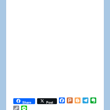
Facebook
Plurk
Blogger
Telegram
Everno
Share
Post
Copy
Line