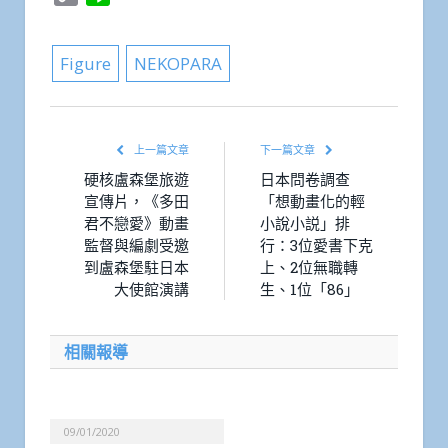
Link
Figure
NEKOPARA
上一篇文章
下一篇文章
硬核盧森堡旅遊
日本問卷調查
宣傳片，《多田
「想動畫化的輕
君不戀愛》動畫
小說小説」排
監督與編劇受邀
行：3位愛書下克
到盧森堡駐日本
上、2位無職轉
大使館演講
生、1位「86」
相關報導
09/01/2020