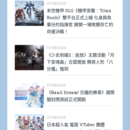
07/08/2026
末世機甲 SLG《機甲突襲：Titan
Rush》雙平台正式上線 化身肩負
重任的指揮官 展開一場攸關存亡的
命運決戰！
07/08/2026
《少女前線2：追放》主題活動「月
下安魂曲」古堡開放 精英人形「六
分儀」報到
07/08/2026
《BanG Dream! 交織的樂章》國際
服封閉測試正式開跑
07/08/2026
日本超人氣 電競 VTuber 團體