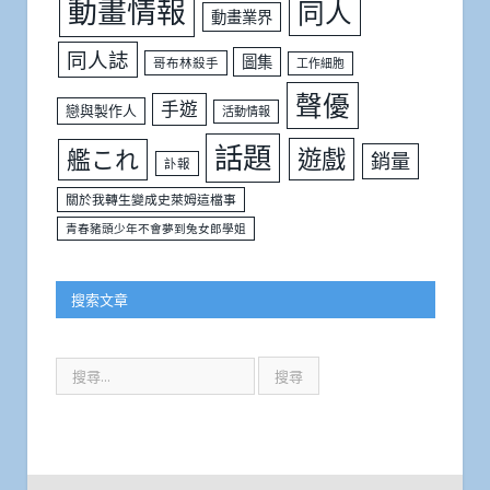
動畫情報
同人
動畫業界
同人誌
圖集
哥布林殺手
工作細胞
聲優
手遊
戀與製作人
活動情報
話題
遊戲
艦これ
銷量
訃報
關於我轉生變成史萊姆這檔事
青春豬頭少年不會夢到兔女郎學姐
搜索文章