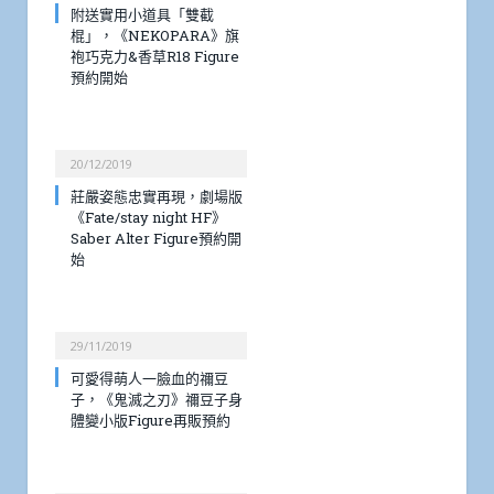
附送實用小道具「雙截
棍」，《NEKOPARA》旗
袍巧克力&香草R18 Figure
預約開始
20/12/2019
莊嚴姿態忠實再現，劇場版
《Fate/stay night HF》
Saber Alter Figure預約開
始
29/11/2019
可愛得萌人一臉血的禰豆
子，《鬼滅之刃》禰豆子身
體變小版Figure再販預約