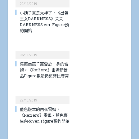
22/11/2019
小姨子真是太棒了，《出包
王女DARKNESS》茉茉
DARKNESS ver. Figure預
約開始
06/11/2019
集廠商萬千寵愛於一身的雷
姆，《Re:Zero》雷姆新景
品Figure數量仍舊非比尋常
29/10/2019
藍色版本的內衣雷姆，
《Re:Zero》雷姆・藍色慶
生內衣Ver. Figure預約開始