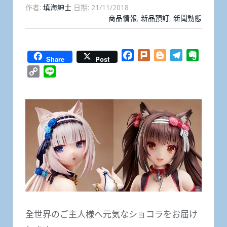
作者:
填海紳士
日期:
21/11/2018
商品情報
,
新品預訂
,
新聞動態
Facebook
Plurk
Blogger
Telegram
Everno
Share
Post
Copy
Line
Link
全世界のご主人様へ元気なショコラをお届け