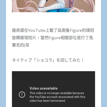
廠商還在YouTube上載了這兩隻Figure的環迥
旋轉展現短片，當然Figure相關部位是打了馬
賽克的(茶
ネイティブ「ショコラ」を回してみた！