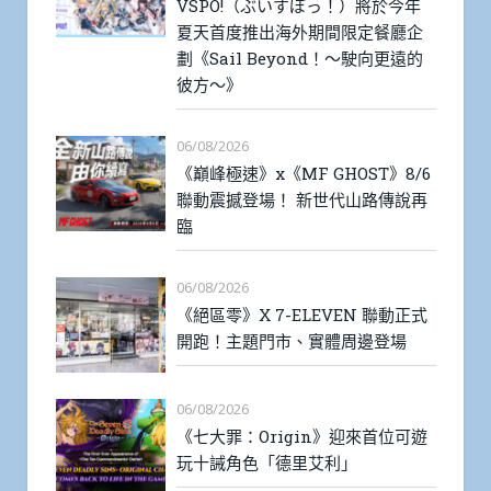
VSPO!（ぶいすぽっ！）將於今年
夏天首度推出海外期間限定餐廳企
劃《Sail Beyond！～駛向更遠的
彼方～》
06/08/2026
《巔峰極速》x《MF GHOST》8/6
聯動震撼登場！ 新世代山路傳說再
臨
06/08/2026
《絕區零》X 7-ELEVEN 聯動正式
開跑！主題門市、實體周邊登場
06/08/2026
《七大罪：Origin》迎來首位可遊
玩十誡角色「德里艾利」